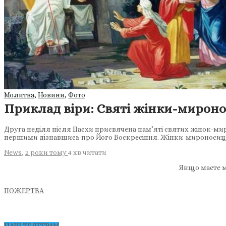
Молитва
,
Новини
,
Фото
Приклад віри: Святі жінки-мироно
Друга неділя після Пасхи присвячена пам’яті святих жінок-мир
першими дізнавшись про Його Воскресіння. Жінки-мироносиці
News
,
2 роки тому
4 хв
читати
Якщо маєте м
ПОЖЕРТВА