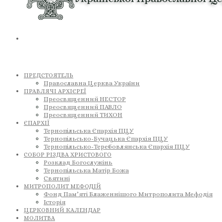
ПРЕДСТОЯТЕЛЬ
Православна Церква України
ПРАВЛЯЧІ АРХІЄРЕЇ
Преосвященний НЕСТОР
Преосвященний ПАВЛО
Преосвященний ТИХОН
ЄПАРХІЇ
Тернопільська Єпархія ПЦУ
Тернопільсько-Бучацька Єпархія ПЦУ
Тернопільсько-Теребовлянська Єпархія ПЦУ
СОБОР РІЗДВА ХРИСТОВОГО
Розклад Богослужінь
Тернопільська Матір Божа
Святині
МИТРОПОЛИТ МЕФОДІЙ
Фонд Пам’яті Блаженнішого Митрополита Мефодія
Історія
ЦЕРКОВНИЙ КАЛЕНДАР
МОЛИТВА