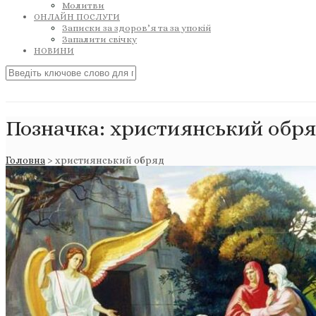
Молитви
ОНЛАЙН ПОСЛУГИ
Записки за здоров’я та за упокій
Запалити свічку
НОВИНИ
Позначка:
християнський обр
Головна
>
християнський обряд