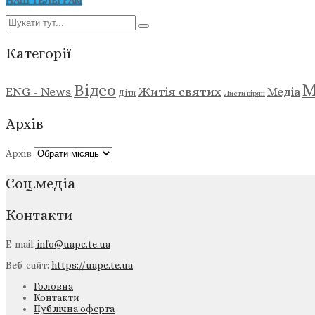
НАШ ТЕЛЕГРАМ
Категорії
М
Відео
ENG - News
Житія святих
Медіа
Діти
Листи вірян
Архів
Архів
Соц.медіа
Контакти
E-mail:
info@uapc.te.ua
Веб-сайт:
https://uapc.te.ua
Головна
Контакти
Публічна оферта