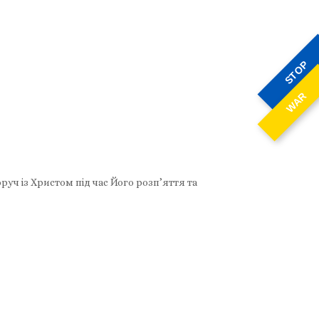
STOP
WAR
уч із Христом під час Його розп’яття та