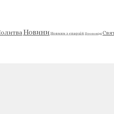
Новини
олитва
Свя
Новини з єпархій
Проповіді