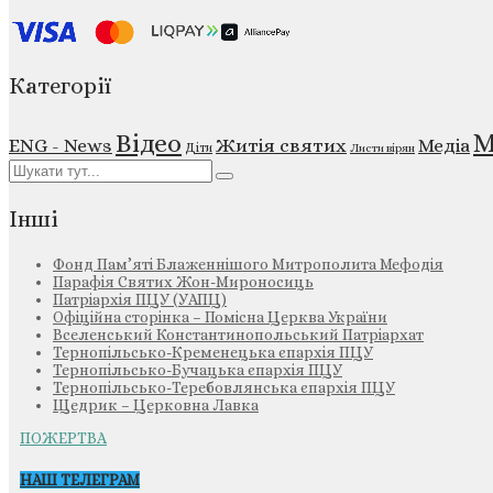
Категорії
М
Відео
ENG - News
Житія святих
Медіа
Діти
Листи вірян
Інші
Фонд Пам’яті Блаженнішого Митрополита Мефодія
Парафія Святих Жон-Мироносиць
Патріархія ПЦУ (УАПЦ)
Офіційна сторінка – Помісна Церква України
Вселенський Константинопольський Патріархат
Тернопільсько-Кременецька єпархія ПЦУ
Тернопільсько-Бучацька єпархія ПЦУ
Тернопільсько-Теребовлянська єпархія ПЦУ
Щедрик – Церковна Лавка
ПОЖЕРТВА
НАШ ТЕЛЕГРАМ