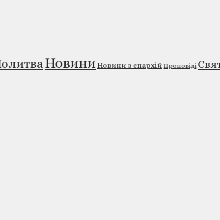
Новини
олитва
Свя
Новини з єпархій
Проповіді