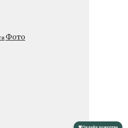
Фото
та
💗
Онлайн пожертва