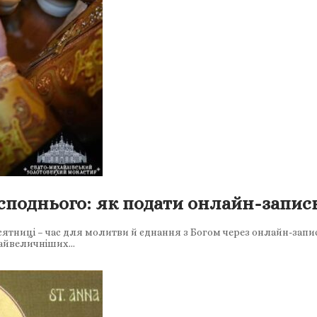
споднього: як подати онлайн-запис
есятниці – час для молитви й єднання з Богом через онлайн-зап
найвеличніших…