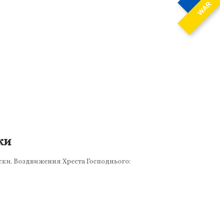
WAR
ки
иски. Воздвиження Хреста Господнього: