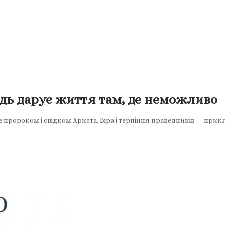
одь дарує життя там, де неможливо
 пророком і свідком Христа. Віра і терпіння праведників — при