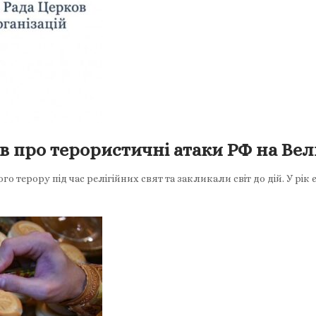
ов про терористичні атаки РФ на Ве
 терору під час релігійних свят та закликали світ до дій. У рі