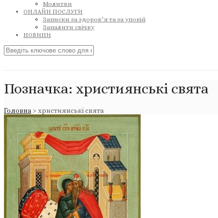
Молитви
ОНЛАЙН ПОСЛУГИ
Записки за здоров’я та за упокій
Запалити свічку
НОВИНИ
Позначка:
християнські свята
Головна
>
християнські свята