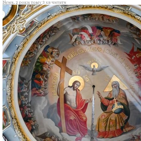
News
,
2 роки тому
3 хв
читати