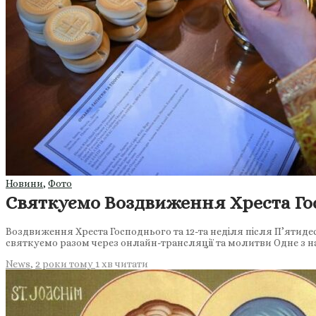
Новини
,
Фото
Святкуємо Воздвиження Хреста Го
Воздвиження Хреста Господнього та 12-та неділя після П’ятид
святкуємо разом через онлайн-трансляції та молитви Одне з 
News
,
2 роки тому
1 хв
читати