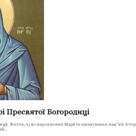
і Пресвятої Богородиці
диції. Життя, чудо народження Марії та вшанування пам’яті. Істо
ній…