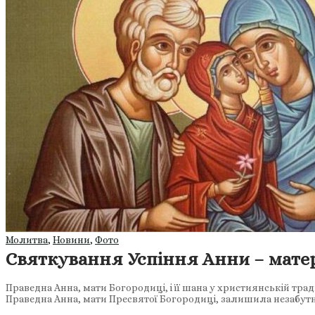
Молитва
,
Новини
,
Фото
Святкування Успіння Анни – матер
Праведна Анна, мати Богородиці, і її шана у християнській тра
Праведна Анна, мати Пресвятої Богородиці, залишила незабут