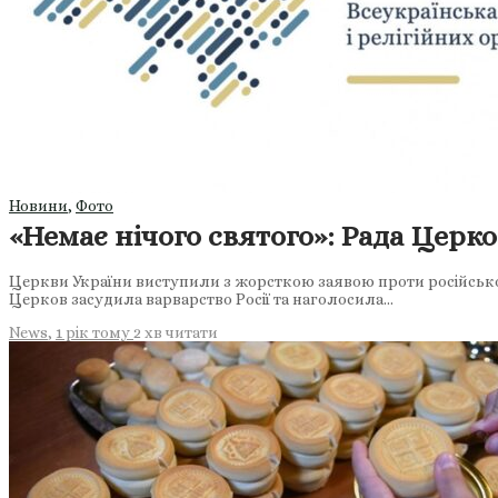
Новини
,
Фото
«Немає нічого святого»: Рада Церк
Церкви України виступили з жорсткою заявою проти російського
Церков засудила варварство Росії та наголосила…
News
,
1 рік тому
2 хв
читати