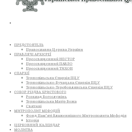
ПРЕДСТОЯТЕЛЬ
Православна Церква України
ПРАВЛЯЧІ АРХІЄРЕЇ
Преосвященний НЕСТОР
Преосвященний ПАВЛО
Преосвященний ТИХОН
ЄПАРХІЇ
Тернопільська Єпархія ПЦУ
Тернопільсько-Бучацька Єпархія ПЦУ
Тернопільсько-Теребовлянська Єпархія ПЦУ
СОБОР РІЗДВА ХРИСТОВОГО
Розклад Богослужінь
Тернопільська Матір Божа
Святині
МИТРОПОЛИТ МЕФОДІЙ
Фонд Пам’яті Блаженнішого Митрополита Мефодія
Історія
ЦЕРКОВНИЙ КАЛЕНДАР
МОЛИТВА