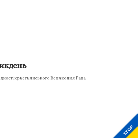
ликдень
к єдності християнського Великодня Рада
STOP