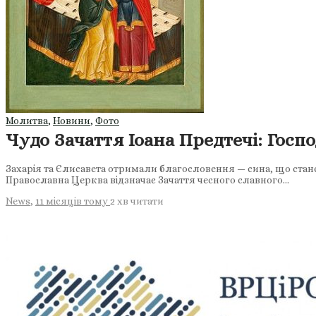
Молитва
,
Новини
,
Фото
Чудо Зачаття Іоана Предтечі: Госп
Захарія та Єлисавета отримали благословення — сина, що стане
Православна Церква відзначає Зачаття чесного славного…
News
,
11 місяців тому
2 хв
читати