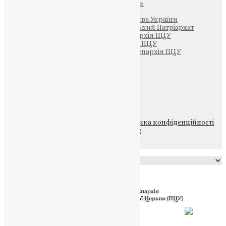
Парафія Святих Жон-Мироносиць
Патріархія ПЦУ (УАПЦ)
Офіційна сторінка – Помісна Церква України
Вселенський Константинопольський Патріархат
Тернопільсько-Кременецька єпархія ПЦУ
Тернопільсько-Бучацька єпархія ПЦУ
Тернопільсько-Теребовлянська єпархія ПЦУ
Щедрик – Церковна Лавка
ПОЖЕРТВА
НАШ ТЕЛЕГРАМ
© 2015-2026 Всі права захищені.
Політика конфіденційності
файлів та Cookie
Powered by
Translate