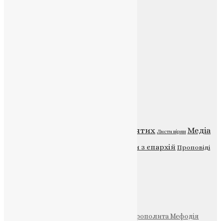
E-mail:
info@uapc.te.ua
Веб-сайт:
https://uapc.te.ua
Головна
Контакти
Публічна оферта
Категорії
Відео
ENG - News
Житія святих
Медіа
Діти
Листи вірян
Новини
Молитва
Новини з єпархій
Проповіді
Фото
Свята
Інші
Фонд Пам’яті Блаженнішого Митрополита Мефодія