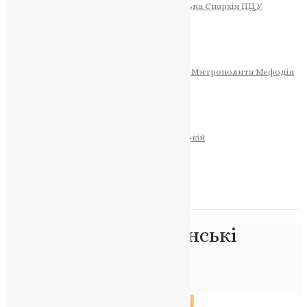
Тернопільсько-Теребовлянська Єпархія ПЦУ
СОБОР РІЗДВА ХРИСТОВОГО
Розклад Богослужінь
Тернопільська Матір Божа
Святині
МИТРОПОЛИТ МЕФОДІЙ
Фонд Пам’яті Блаженнішого Митрополита Мефодія
Історія
ЦЕРКОВНИЙ КАЛЕНДАР
МОЛИТВА
Молитви
ОНЛАЙН ПОСЛУГИ
Записки за здоров’я та за упокій
Запалити свічку
НОВИНИ
Позначка:
християнські
чудеса
Головна
>
християнські чудеса