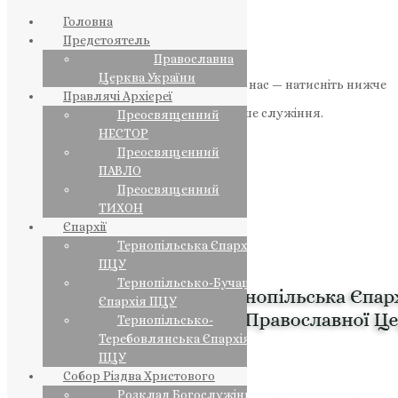
Головна
Предстоятель
Православна
Церква України
Якщо маєте можливість, підтримайте нас — натисніть нижче
Правлячі Архієреї
«Пожертва».
Ваша допомога зміцнює наше служіння.
Преосвященний
НЕСТОР
ПОЖЕРТВА
Преосвященний
ПАВЛО
НАШ ТЕЛЕГРАМ
Преосвященний
ТИХОН
Єпархії
Тернопільська Єпархія
ПЦУ
Тернопільсько-Бучацька
Єпархія ПЦУ
Тернопільсько-
Теребовлянська Єпархія
ПЦУ
Собор Різдва Христового
Розклад Богослужінь