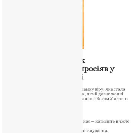
Молитва
,
Новини
,
Фото
Світло серед степу: як
преподобний Никон просіяв у
половецькому полоні
Навіть у серці неволі святий зберіг незламну віру, яка стала
початком чуда визволення. Подвижник, який довів: жодні
кайдани не спроможні скувати дух людини з Богом У день 11
грудня Православна…
News
,
8 місяців тому
3 хв
читати
Якщо маєте можливість, підтримайте нас — натисніть нижче
«Пожертва».
Ваша допомога зміцнює наше служіння.