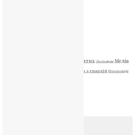
ПОЖЕРТВА
НАШ ТЕЛЕГРАМ
Категорії
Відео
ENG - News
Житія святих
Медіа
Діти
Листи вірян
Новини
Молитва
Новини з єпархій
Проповіді
Фото
Свята
Архів
Архів
Соц.медіа
Контакти