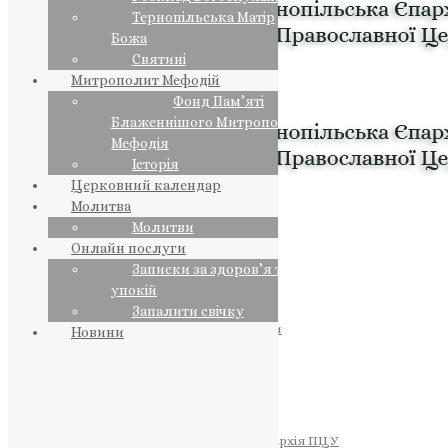
Тернопільська Матір
Божа
Святині
Митрополит Мефодій
Фонд Пам’яті
Блаженнішого Митрополита
Мефодія
Історія
Церковний календар
Молитва
Молитви
Онлайн послуги
Записки за здоров’я та за
упокій
Запалити свічку
ПРЕДСТОЯТЕЛЬ
Православна Церква України
Новини
ПРАВЛЯЧІ АРХІЄРЕЇ
Преосвященний НЕСТОР
Преосвященний ПАВЛО
Преосвященний ТИХОН
ЄПАРХІЇ
Тернопільська Єпархія ПЦУ
Тернопільсько-Бучацька Єпархія ПЦУ