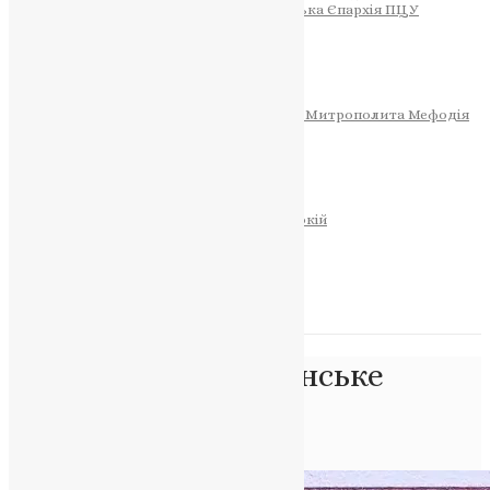
Тернопільсько-Теребовлянська Єпархія ПЦУ
СОБОР РІЗДВА ХРИСТОВОГО
Розклад Богослужінь
Тернопільська Матір Божа
Святині
МИТРОПОЛИТ МЕФОДІЙ
Фонд Пам’яті Блаженнішого Митрополита Мефодія
Історія
ЦЕРКОВНИЙ КАЛЕНДАР
МОЛИТВА
Молитви
ОНЛАЙН ПОСЛУГИ
Записки за здоров’я та за упокій
Запалити свічку
НОВИНИ
Позначка:
християнське
служіння
Головна
>
християнське служіння