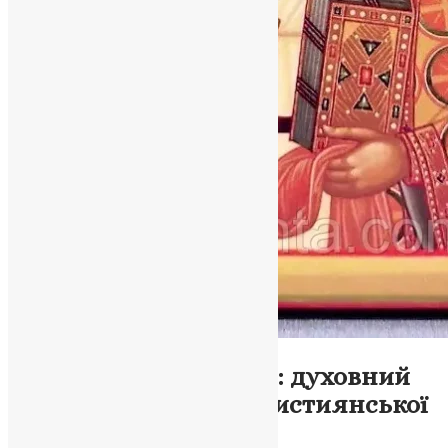
Молитва
,
Новини
,
Фото
Іоасаф Білгородський: духовний
світоч української християнської
традиції