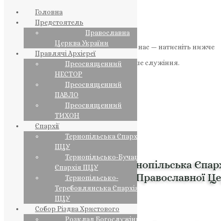
Головна
Предстоятель
Православна
Церква України
Якщо маєте можливість, підтримайте нас — натисніть нижче
Правлячі Архієреї
«Пожертва».
Ваша допомога зміцнює наше служіння.
Преосвященний
НЕСТОР
ПОЖЕРТВА
Преосвященний
ПАВЛО
НАШ ТЕЛЕГРАМ
Преосвященний
ТИХОН
Єпархії
Тернопільська Єпархія
ПЦУ
Тернопільсько-Бучацька
Єпархія ПЦУ
Тернопільсько-
Теребовлянська Єпархія
ПЦУ
Собор Різдва Христового
Розклад Богослужінь