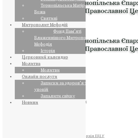
Тернопільська Матір
Божа
Святині
Митрополит Мефодій
Фонд Пам’яті
Блаженнішого Митрополита
Мефодія
Історія
Церковний календар
Молитва
Молитви
Онлайн послуги
Записки за здоров’я та за
упокій
Запалити свічку
ПРЕДСТОЯТЕЛЬ
Православна Церква України
Новини
ПРАВЛЯЧІ АРХІЄРЕЇ
Преосвященний НЕСТОР
Преосвященний ПАВЛО
Преосвященний ТИХОН
ЄПАРХІЇ
Тернопільська Єпархія ПЦУ
Тернопільсько-Бучацька Єпархія ПЦУ