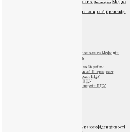
Відео
ENG - News
Житія святих
Медіа
Діти
Листи вірян
Новини
Молитва
Новини з єпархій
Проповіді
Фото
Свята
Інші
Фонд Пам’яті Блаженнішого Митрополита Мефодія
Парафія Святих Жон-Мироносиць
Патріархія ПЦУ (УАПЦ)
Офіційна сторінка – Помісна Церква України
Вселенський Константинопольський Патріархат
Тернопільсько-Кременецька єпархія ПЦУ
Тернопільсько-Бучацька єпархія ПЦУ
Тернопільсько-Теребовлянська єпархія ПЦУ
Щедрик – Церковна Лавка
ПОЖЕРТВА
НАШ ТЕЛЕГРАМ
© 2015-2026 Всі права захищені.
Політика конфіденційності
файлів та Cookie