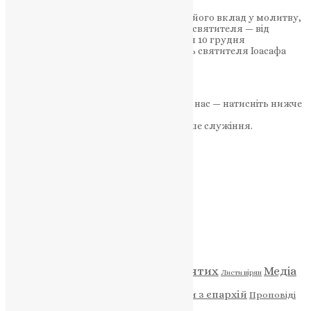
У пам’ять святителя Церква відзначає його вклад у молитву,
освіту та підтримку нужденних. Шлях святителя — від
монастиря до єпископського служіння 10 грудня
Православна Церква вшановує пам’ять святителя Іоасафа
Білгородського…
News
,
8 місяців тому
2 хв
читати
Якщо маєте можливість, підтримайте нас — натисніть нижче
«Пожертва».
Ваша допомога зміцнює наше служіння.
ПОЖЕРТВА
НАШ ТЕЛЕГРАМ
Категорії
Відео
ENG - News
Житія святих
Медіа
Діти
Листи вірян
Новини
Молитва
Новини з єпархій
Проповіді