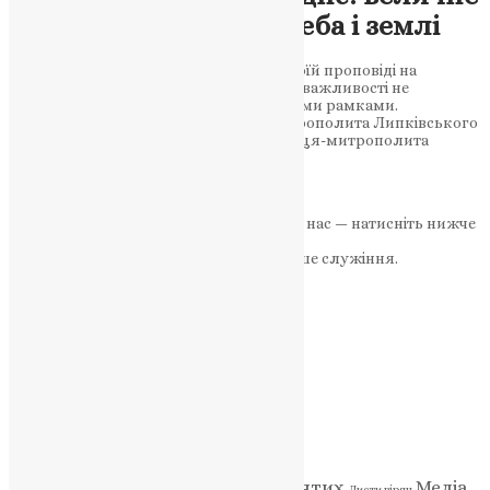
свідчення єднання неба і землі
Митрополит Василь Липківський у своїй проповіді на
Преображення Господнє наголосив на важливості не
обмежувати божественну славу земними рамками.
Символіка гори Тавор у проповіді митрополита Липківського
Велична проповідь найпочеснішого отця-митрополита
Василя…
News
,
2 роки тому
9 хв
читати
Якщо маєте можливість, підтримайте нас — натисніть нижче
«Пожертва».
Ваша допомога зміцнює наше служіння.
ПОЖЕРТВА
НАШ ТЕЛЕГРАМ
Категорії
Відео
ENG - News
Житія святих
Медіа
Діти
Листи вірян