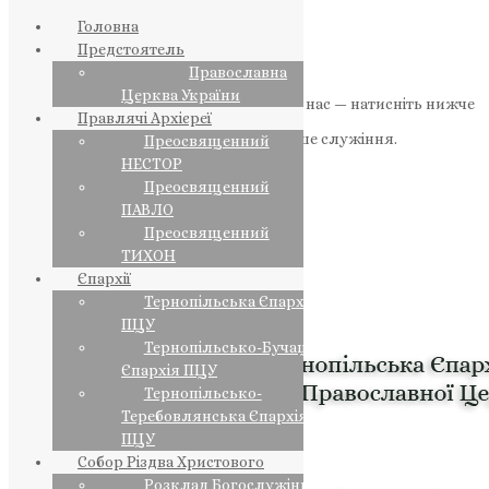
Головна
Предстоятель
Православна
Церква України
Якщо маєте можливість, підтримайте нас — натисніть нижче
Правлячі Архієреї
«Пожертва».
Ваша допомога зміцнює наше служіння.
Преосвященний
НЕСТОР
ПОЖЕРТВА
Преосвященний
ПАВЛО
НАШ ТЕЛЕГРАМ
Преосвященний
ТИХОН
Єпархії
Тернопільська Єпархія
ПЦУ
Тернопільсько-Бучацька
Єпархія ПЦУ
Тернопільсько-
Теребовлянська Єпархія
ПЦУ
Собор Різдва Христового
Розклад Богослужінь