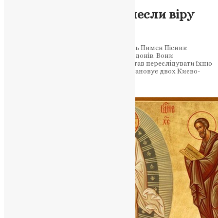
Молитва
,
Новини
,
Фото
Київські святі, котрі несли віру
майбутнім росіянам
Священномученик Кукша та його учень Пимен Пісник
нагадують: Христова істина не знає кордонів. Вони
проповідували серед тих, хто згодом став переслідувати їхню
віру 28 серпня Православна Церква вшановує двох Києво-
Печерських…
News
,
11 місяців тому
3 хв
читати