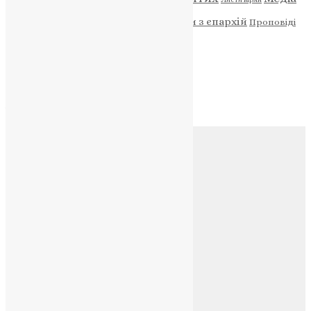
Новини
Молитва
Новини з єпархій
Проповіді
Фото
Свята
Архів
Архів
Соц.медіа
Контакти
E-mail:
info@uapc.te.ua
Веб-сайт:
https://uapc.te.ua
Головна
Контакти
Публічна оферта