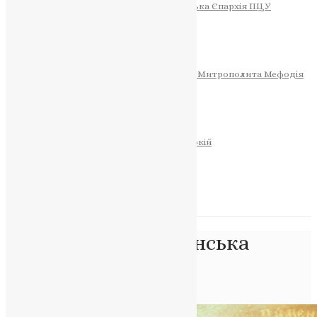
Тернопільсько-Теребовлянська Єпархія ПЦУ
СОБОР РІЗДВА ХРИСТОВОГО
Розклад Богослужінь
Тернопільська Матір Божа
Святині
МИТРОПОЛИТ МЕФОДІЙ
Фонд Пам’яті Блаженнішого Митрополита Мефодія
Історія
ЦЕРКОВНИЙ КАЛЕНДАР
МОЛИТВА
Молитви
ОНЛАЙН ПОСЛУГИ
Записки за здоров’я та за упокій
Запалити свічку
НОВИНИ
Позначка:
християнська
проповідь
Головна
>
християнська проповідь