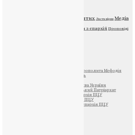
Категорії
Відео
ENG - News
Житія святих
Медіа
Діти
Листи вірян
Новини
Молитва
Новини з єпархій
Проповіді
Фото
Свята
Інші
Фонд Пам’яті Блаженнішого Митрополита Мефодія
Парафія Святих Жон-Мироносиць
Патріархія ПЦУ (УАПЦ)
Офіційна сторінка – Помісна Церква України
Вселенський Константинопольський Патріархат
Тернопільсько-Кременецька єпархія ПЦУ
Тернопільсько-Бучацька єпархія ПЦУ
Тернопільсько-Теребовлянська єпархія ПЦУ
Щедрик – Церковна Лавка
ПОЖЕРТВА
НАШ ТЕЛЕГРАМ