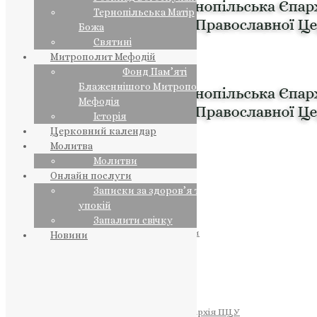
Тернопільська Матір
Божа
Святині
Митрополит Мефодій
Фонд Пам’яті
Блаженнішого Митрополита
Мефодія
Історія
Церковний календар
Молитва
Молитви
Онлайн послуги
Записки за здоров’я та за
упокій
Запалити свічку
ПРЕДСТОЯТЕЛЬ
Православна Церква України
Новини
ПРАВЛЯЧІ АРХІЄРЕЇ
Преосвященний НЕСТОР
Преосвященний ПАВЛО
Преосвященний ТИХОН
ЄПАРХІЇ
Тернопільська Єпархія ПЦУ
Тернопільсько-Бучацька Єпархія ПЦУ