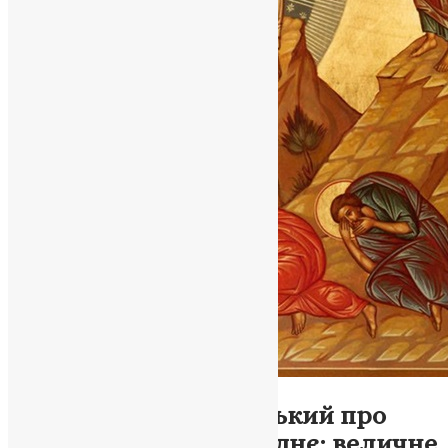
Новини
,
Фото
Митрополит Липківський про
Преображення Господнє: величне