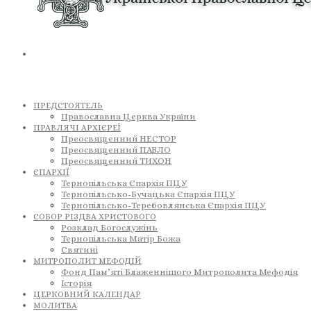
ПРЕДСТОЯТЕЛЬ
Православна Церква України
ПРАВЛЯЧІ АРХІЄРЕЇ
Преосвященний НЕСТОР
Преосвященний ПАВЛО
Преосвященний ТИХОН
ЄПАРХІЇ
Тернопільська Єпархія ПЦУ
Тернопільсько-Бучацька Єпархія ПЦУ
Тернопільсько-Теребовлянська Єпархія ПЦУ
СОБОР РІЗДВА ХРИСТОВОГО
Розклад Богослужінь
Тернопільська Матір Божа
Святині
МИТРОПОЛИТ МЕФОДІЙ
Фонд Пам’яті Блаженнішого Митрополита Мефодія
Історія
ЦЕРКОВНИЙ КАЛЕНДАР
МОЛИТВА