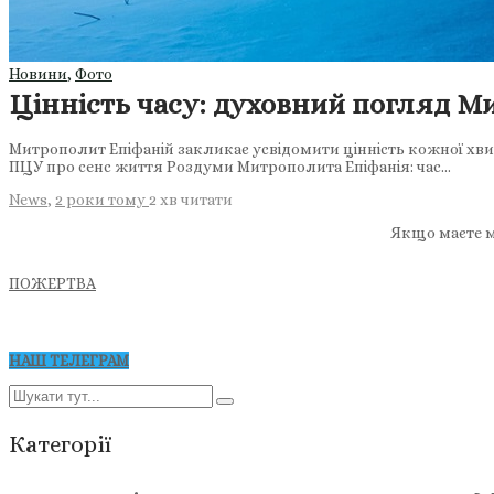
Новини
,
Фото
Цінність часу: духовний погляд М
Митрополит Епіфаній закликає усвідомити цінність кожної хви
ПЦУ про сенс життя Роздуми Митрополита Епіфанія: час…
News
,
2 роки тому
2 хв
читати
Якщо маєте м
ПОЖЕРТВА
НАШ ТЕЛЕГРАМ
Категорії