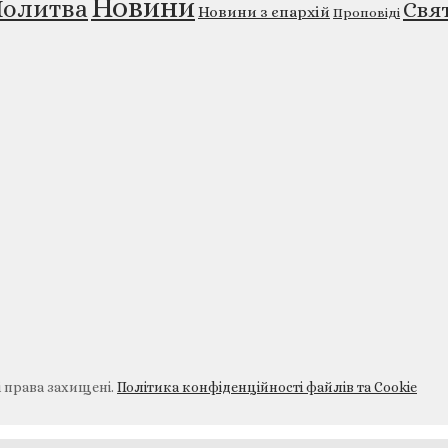
Новини
олитва
Свя
Новини з єпархій
Проповіді
і права захищені.
Політика конфіденційності файлів та Cookie