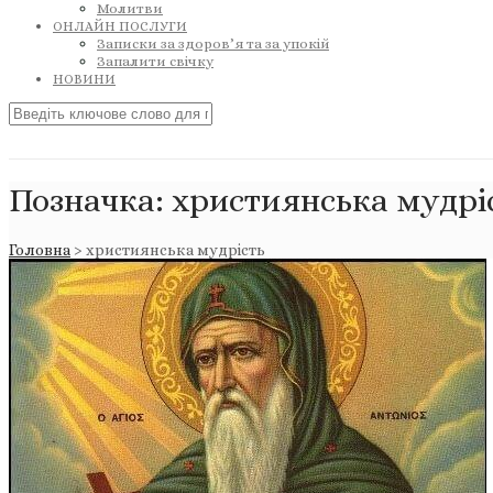
Молитви
ОНЛАЙН ПОСЛУГИ
Записки за здоров’я та за упокій
Запалити свічку
НОВИНИ
Позначка:
християнська мудрі
Головна
>
християнська мудрість