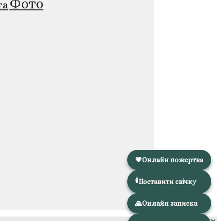
Фото
та
💗
Онлайн пожертва
🕯️
Поставити свічку
🙏
Онлайн записка