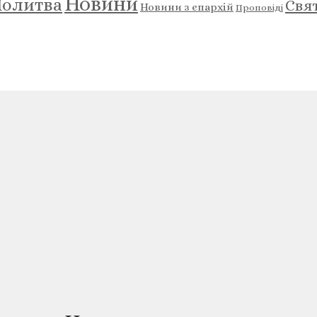
Новини
олитва
Свя
Новини з єпархій
Проповіді