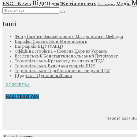
М
Відео
ENG - News
Житія святих
Медіа
Діти
Листи вірян
Інші
Фонд Пам’яті Блаженнішого Митрополита Мефодія
Парафія Святих Жон-Мироносиць
Патріархія ПЦУ (УАПЦ)
Офіційна сторінка – Помісна Церква України
Вселенський Константинопольський Патріархат
Тернопільсько-Кременецька єпархія ПЦУ
Тернопільсько-Бучацька єпархія ПЦУ
Тернопільсько-Теребовлянська єпархія ПЦУ
Щедрик – Церковна Лавка
ПОЖЕРТВА
НАШ ТЕЛЕГРАМ
© 2015-2026 Вс