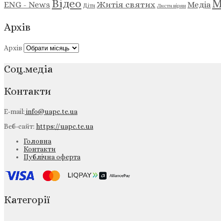
М
Відео
ENG - News
Житія святих
Медіа
Діти
Листи вірян
Архів
Архів
Соц.медіа
Контакти
E-mail:
info@uapc.te.ua
Веб-сайт:
https://uapc.te.ua
Головна
Контакти
Публічна оферта
Категорії