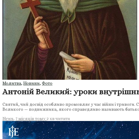
Молитва
,
Новини
,
Фото
Антоній Великий: уроки внутрішнь
Святий, чий досвід особливо промовляє у час війни і тривоги.
Великого — подвижника, якого справедливо називають батьк
News
,
7 місяців тому
2 хв
читати