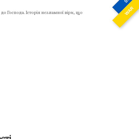
WAR
о Господа. Історія незламної віри, що
сті