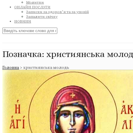
Молитви
ОНЛАЙН ПОСЛУГИ
Записки за здоров’я та за упокій
Запалити свічку
НОВИНИ
Позначка:
християнська молод
Головна
>
християнська молодь