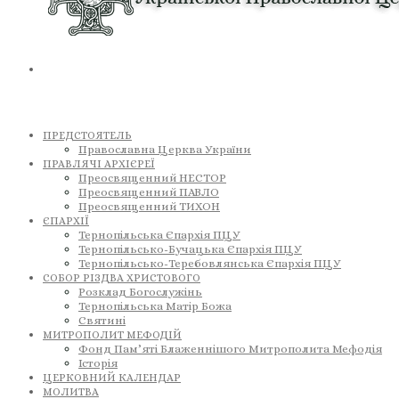
ПРЕДСТОЯТЕЛЬ
Православна Церква України
ПРАВЛЯЧІ АРХІЄРЕЇ
Преосвященний НЕСТОР
Преосвященний ПАВЛО
Преосвященний ТИХОН
ЄПАРХІЇ
Тернопільська Єпархія ПЦУ
Тернопільсько-Бучацька Єпархія ПЦУ
Тернопільсько-Теребовлянська Єпархія ПЦУ
СОБОР РІЗДВА ХРИСТОВОГО
Розклад Богослужінь
Тернопільська Матір Божа
Святині
МИТРОПОЛИТ МЕФОДІЙ
Фонд Пам’яті Блаженнішого Митрополита Мефодія
Історія
ЦЕРКОВНИЙ КАЛЕНДАР
МОЛИТВА