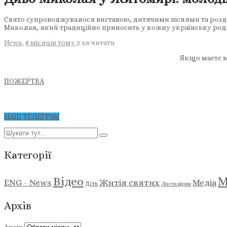
Свято супроводжувалося виставою, дитячими піснями та розда
Миколая, який традиційно приносить у кожну українську род
News
,
8 місяців тому
2 хв
читати
Якщо маєте м
ПОЖЕРТВА
НАШ ТЕЛЕГРАМ
Категорії
М
Відео
ENG - News
Житія святих
Медіа
Діти
Листи вірян
Архів