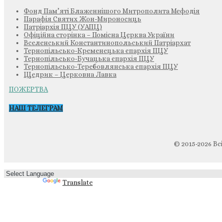
Фонд Пам’яті Блаженнішого Митрополита Мефодія
Парафія Святих Жон-Мироносиць
Патріархія ПЦУ (УАПЦ)
Офіційна сторінка – Помісна Церква України
Вселенський Константинопольський Патріархат
Тернопільсько-Кременецька єпархія ПЦУ
Тернопільсько-Бучацька єпархія ПЦУ
Тернопільсько-Теребовлянська єпархія ПЦУ
Щедрик – Церковна Лавка
ПОЖЕРТВА
НАШ ТЕЛЕГРАМ
© 2015-2026 Вс
Powered by
Translate