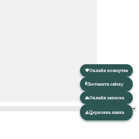
💗
Онлайн пожертва
🕯️
Поставити свічку
🙏
Онлайн записка
Церковна лавка
⛪