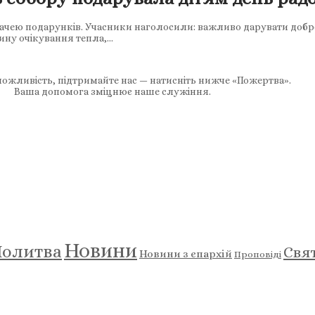
чею подарунків. Учасники наголосили: важливо дарувати добро 
ину очікування тепла,…
ожливість, підтримайте нас — натисніть нижче «Пожертва».
Ваша допомога зміцнює наше служіння.
Новини
олитва
Свя
Новини з єпархій
Проповіді