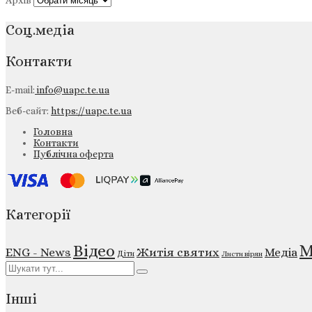
Архів
Соц.медіа
Контакти
E-mail:
info@uapc.te.ua
Веб-сайт:
https://uapc.te.ua
Головна
Контакти
Публічна оферта
Категорії
М
Відео
ENG - News
Житія святих
Медіа
Діти
Листи вірян
Інші