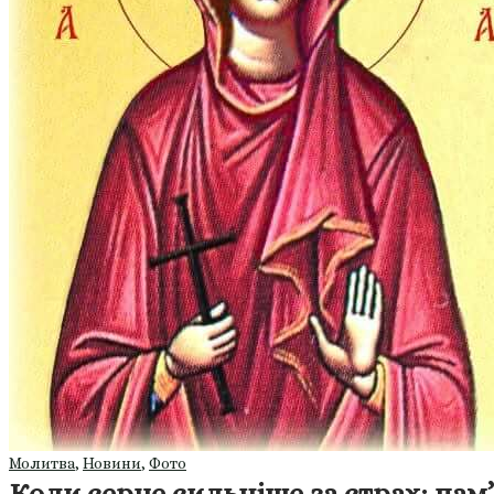
Молитва
,
Новини
,
Фото
Коли серце сильніше за страх: пам