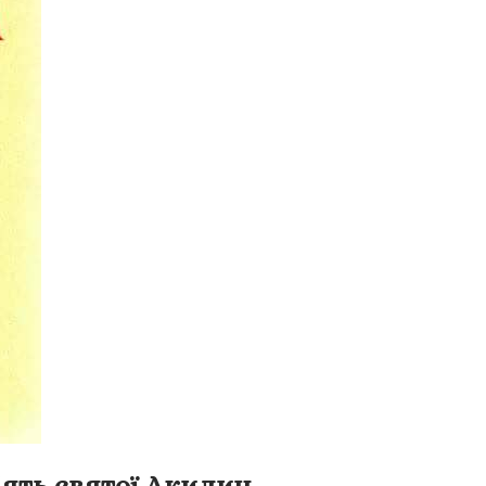
’ять святої Акилин