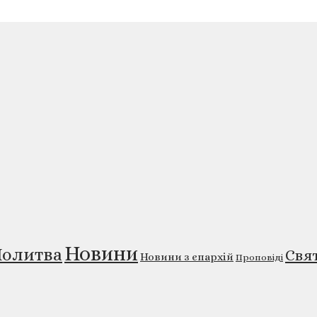
Новини
олитва
Свя
Новини з єпархій
Проповіді