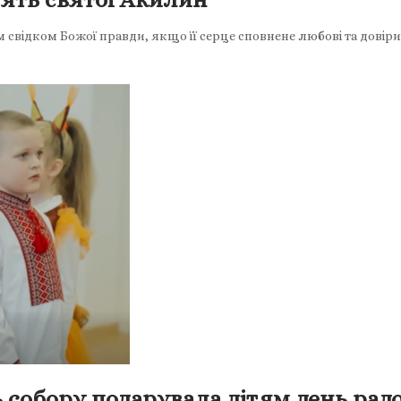
відком Божої правди, якщо її серце сповнене любові та довіри д
собору подарувала дітям день радо