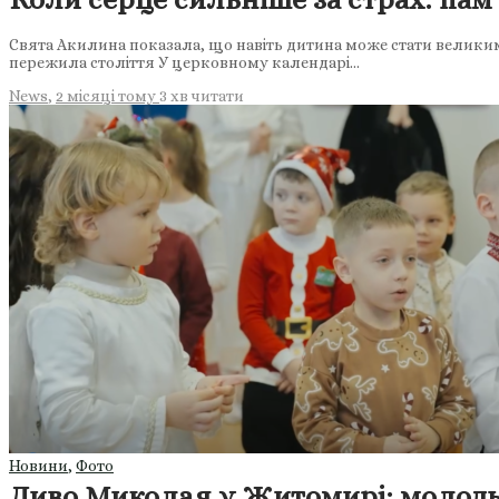
Свята Акилина показала, що навіть дитина може стати великим с
пережила століття У церковному календарі…
News
,
2 місяці тому
3 хв
читати
Новини
,
Фото
Диво Миколая у Житомирі: молодь 