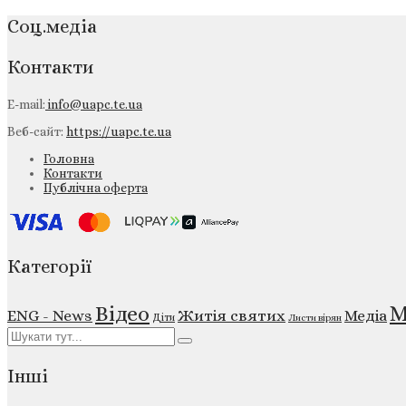
Соц.медіа
Контакти
E-mail:
info@uapc.te.ua
Веб-сайт:
https://uapc.te.ua
Головна
Контакти
Публічна оферта
Категорії
М
Відео
ENG - News
Житія святих
Медіа
Діти
Листи вірян
Інші