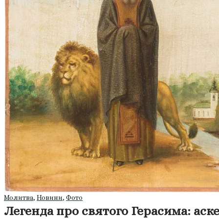
Молитва
,
Новини
,
Фото
Легенда про святого Герасима: аске