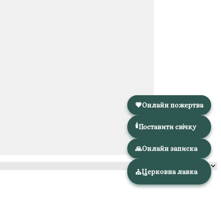
💗
Онлайн пожертва
🕯️
Поставити свічку
🙏
Онлайн записка
Церковна лавка
⛪