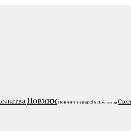
Новини
олитва
Свя
Новини з єпархій
Проповіді