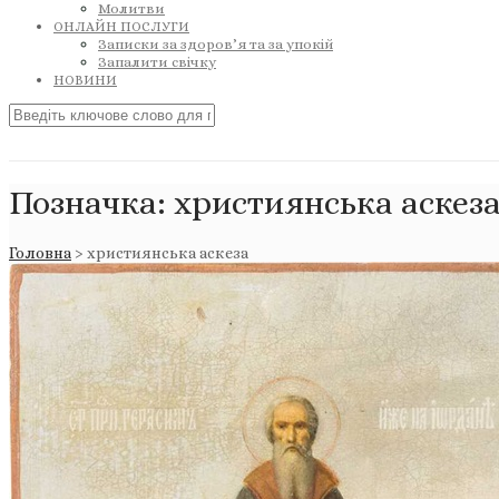
Молитви
ОНЛАЙН ПОСЛУГИ
Записки за здоров’я та за упокій
Запалити свічку
НОВИНИ
Позначка:
християнська аскез
Головна
>
християнська аскеза