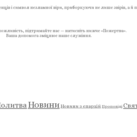
ців і символ незламної віри, приборкуючи не лише звірів, а й п
ожливість, підтримайте нас — натисніть нижче «Пожертва».
Ваша допомога зміцнює наше служіння.
Новини
олитва
Свя
Новини з єпархій
Проповіді