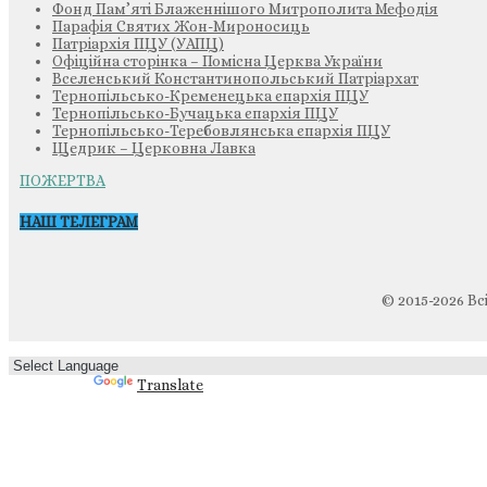
Фонд Пам’яті Блаженнішого Митрополита Мефодія
Парафія Святих Жон-Мироносиць
Патріархія ПЦУ (УАПЦ)
Офіційна сторінка – Помісна Церква України
Вселенський Константинопольський Патріархат
Тернопільсько-Кременецька єпархія ПЦУ
Тернопільсько-Бучацька єпархія ПЦУ
Тернопільсько-Теребовлянська єпархія ПЦУ
Щедрик – Церковна Лавка
ПОЖЕРТВА
НАШ ТЕЛЕГРАМ
© 2015-2026 Вс
Powered by
Translate