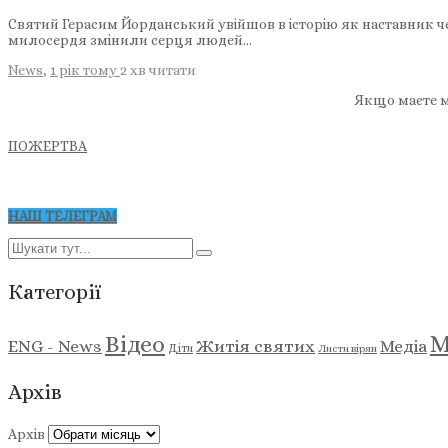
Святий Герасим Йорданський увійшов в історію як наставник чен
милосердя змінили серця людей…
News
,
1 рік тому
2 хв
читати
Якщо маєте м
ПОЖЕРТВА
НАШ ТЕЛЕГРАМ
Категорії
М
Відео
ENG - News
Житія святих
Медіа
Діти
Листи вірян
Архів
Архів