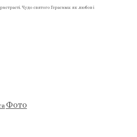
ристрасті. Чудо святого Герасима: як любов і
Фото
та