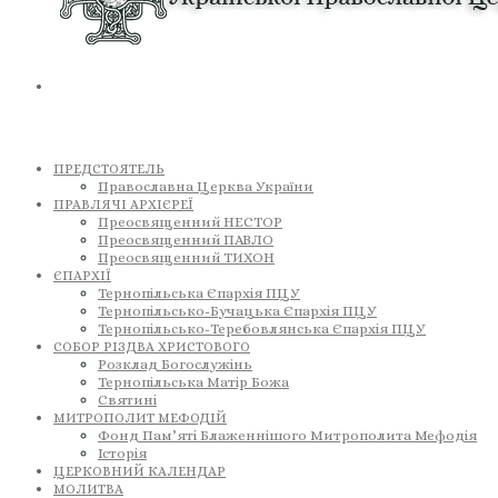
ПРЕДСТОЯТЕЛЬ
Православна Церква України
ПРАВЛЯЧІ АРХІЄРЕЇ
Преосвященний НЕСТОР
Преосвященний ПАВЛО
Преосвященний ТИХОН
ЄПАРХІЇ
Тернопільська Єпархія ПЦУ
Тернопільсько-Бучацька Єпархія ПЦУ
Тернопільсько-Теребовлянська Єпархія ПЦУ
СОБОР РІЗДВА ХРИСТОВОГО
Розклад Богослужінь
Тернопільська Матір Божа
Святині
МИТРОПОЛИТ МЕФОДІЙ
Фонд Пам’яті Блаженнішого Митрополита Мефодія
Історія
ЦЕРКОВНИЙ КАЛЕНДАР
МОЛИТВА