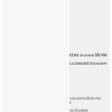
Веб-сайт:
https://uapc.te.ua
Головна
Контакти
Публічна оферта
Категорії
Відео
ENG - News
Житія святих
Медіа
Діти
Листи вірян
Новини
Молитва
Новини з єпархій
Проповіді
Фото
Свята
Інші
Фонд Пам’яті Блаженнішого Митрополита Мефодія
Парафія Святих Жон-Мироносиць
Патріархія ПЦУ (УАПЦ)
Офіційна сторінка – Помісна Церква України