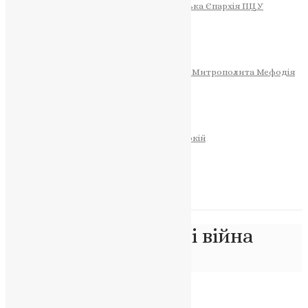
Тернопільсько-Теребовлянська Єпархія ПЦУ
СОБОР РІЗДВА ХРИСТОВОГО
Розклад Богослужінь
Тернопільська Матір Божа
Святині
МИТРОПОЛИТ МЕФОДІЙ
Фонд Пам’яті Блаженнішого Митрополита Мефодія
Історія
ЦЕРКОВНИЙ КАЛЕНДАР
МОЛИТВА
Молитви
ОНЛАЙН ПОСЛУГИ
Записки за здоров’я та за упокій
Запалити свічку
НОВИНИ
Позначка:
Христос і війна
Головна
>
Христос і війна