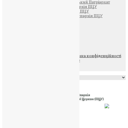
Вселенський Константинопольський Патріархат
Тернопільсько-Кременецька єпархія ПЦУ
Тернопільсько-Бучацька єпархія ПЦУ
Тернопільсько-Теребовлянська єпархія ПЦУ
Щедрик – Церковна Лавка
ПОЖЕРТВА
НАШ ТЕЛЕГРАМ
© 2015-2026 Всі права захищені.
Політика конфіденційності
файлів та Cookie
Powered by
Translate