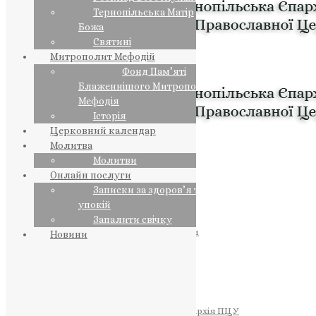
Тернопільська Матір
Божа
Святині
Митрополит Мефодій
Фонд Пам’яті
Блаженнішого Митрополита
Мефодія
Історія
Церковний календар
Молитва
Молитви
Онлайн послуги
Записки за здоров’я та за
упокій
Запалити свічку
ПРЕДСТОЯТЕЛЬ
Православна Церква України
Новини
ПРАВЛЯЧІ АРХІЄРЕЇ
Преосвященний НЕСТОР
Преосвященний ПАВЛО
Преосвященний ТИХОН
ЄПАРХІЇ
Тернопільська Єпархія ПЦУ
Тернопільсько-Бучацька Єпархія ПЦУ