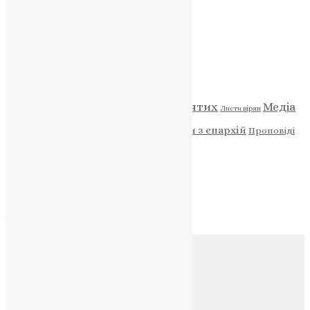
НАШ ТЕЛЕГРАМ
Категорії
Відео
ENG - News
Житія святих
Медіа
Діти
Листи вірян
Новини
Молитва
Новини з єпархій
Проповіді
Фото
Свята
Архів
Архів
Соц.медіа
Контакти
E-mail:
info@uapc.te.ua