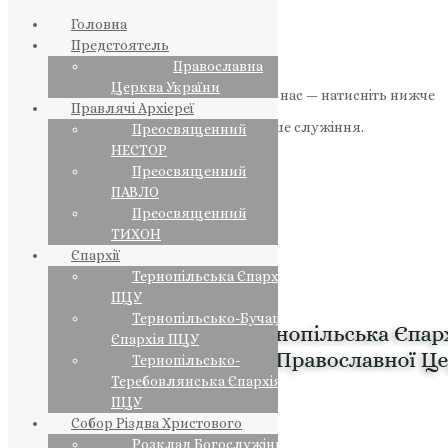
Головна
Предстоятель
Православна
Церква України
Якщо маєте можливість, підтримайте нас — натисніть нижче
Правлячі Архієреї
«Пожертва».
Ваша допомога зміцнює наше служіння.
Преосвященний
НЕСТОР
ПОЖЕРТВА
Преосвященний
ПАВЛО
НАШ ТЕЛЕГРАМ
Преосвященний
ТИХОН
Єпархії
Тернопільська Єпархія
ПЦУ
Тернопільсько-Бучацька
Єпархія ПЦУ
Тернопільсько-
Теребовлянська Єпархія
ПЦУ
Собор Різдва Христового
Розклад Богослужінь