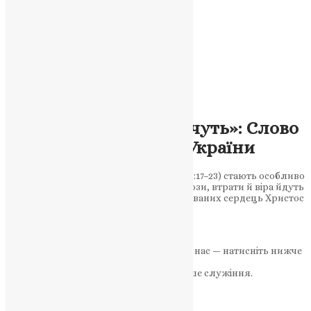
Новини
,
Фото
«Блаженні ті, хто плачуть»: Слово
Боже для пораненої України
Заповіді Блаженств з Євангелія Луки (6:17–23) стають особливо
актуальними під час війни — коли сльози, втрати й віра йдуть
поруч. Серед зруйнованих міст і згорьованих сердець Христос
промовляє про надію,…
News
,
1 рік тому
4 хв
читати
Якщо маєте можливість, підтримайте нас — натисніть нижче
«Пожертва».
Ваша допомога зміцнює наше служіння.
ПОЖЕРТВА