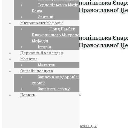
Тернопільська Матір
Божа
Святині
Митрополит Мефодій
Фонд Пам’яті
Блаженнішого Митрополита
Мефодія
Історія
Церковний календар
Молитва
Молитви
Онлайн послуги
Записки за здоров’я та за
упокій
Запалити свічку
ПРЕДСТОЯТЕЛЬ
Православна Церква України
Новини
ПРАВЛЯЧІ АРХІЄРЕЇ
Преосвященний НЕСТОР
Преосвященний ПАВЛО
Преосвященний ТИХОН
ЄПАРХІЇ
Тернопільська Єпархія ПЦУ
Тернопільсько-Бучацька Єпархія ПЦУ