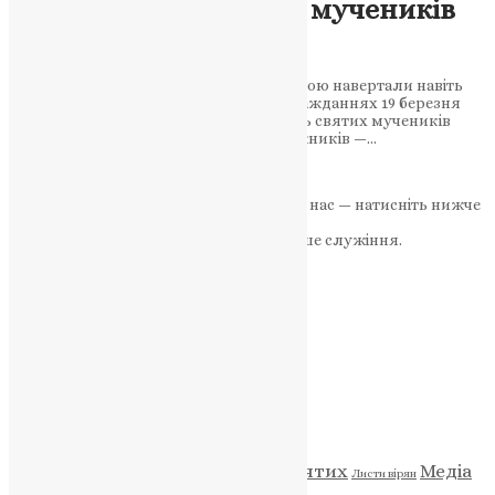
19 березня — пам’ять мучеників
Хрисанфа і Дарії
Церква вшановує святих, які своєю вірою навертали навіть
гонителів. Свідчення сили Божої у стражданнях 19 березня
Православна Церква вшановує пам’ять святих мучеників
Хрисанфа і Дарії, а також їхніх сподвижників —…
News
,
5 місяців тому
2 хв
читати
Якщо маєте можливість, підтримайте нас — натисніть нижче
«Пожертва».
Ваша допомога зміцнює наше служіння.
ПОЖЕРТВА
НАШ ТЕЛЕГРАМ
Категорії
Відео
ENG - News
Житія святих
Медіа
Діти
Листи вірян