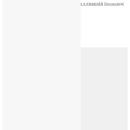
Новини
Молитва
Новини з єпархій
Проповіді
Фото
Свята
Архів
Архів
Соц.медіа
Контакти
E-mail:
info@uapc.te.ua
Веб-сайт:
https://uapc.te.ua
Головна
Контакти
Публічна оферта
Категорії