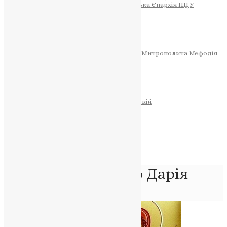
Тернопільсько-Теребовлянська Єпархія ПЦУ
СОБОР РІЗДВА ХРИСТОВОГО
Розклад Богослужінь
Тернопільська Матір Божа
Святині
МИТРОПОЛИТ МЕФОДІЙ
Фонд Пам’яті Блаженнішого Митрополита Мефодія
Історія
ЦЕРКОВНИЙ КАЛЕНДАР
МОЛИТВА
Молитви
ОНЛАЙН ПОСЛУГИ
Записки за здоров’я та за упокій
Запалити свічку
НОВИНИ
Позначка:
Хрисанф Дарія
Головна
>
Хрисанф Дарія