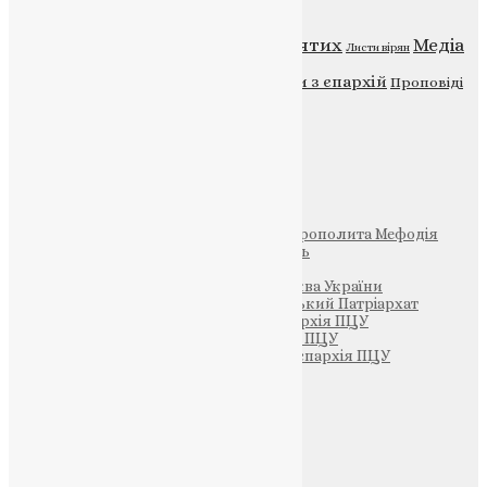
Відео
ENG - News
Житія святих
Медіа
Діти
Листи вірян
Новини
Молитва
Новини з єпархій
Проповіді
Фото
Свята
Інші
Фонд Пам’яті Блаженнішого Митрополита Мефодія
Парафія Святих Жон-Мироносиць
Патріархія ПЦУ (УАПЦ)
Офіційна сторінка – Помісна Церква України
Вселенський Константинопольський Патріархат
Тернопільсько-Кременецька єпархія ПЦУ
Тернопільсько-Бучацька єпархія ПЦУ
Тернопільсько-Теребовлянська єпархія ПЦУ
Щедрик – Церковна Лавка
ПОЖЕРТВА
НАШ ТЕЛЕГРАМ