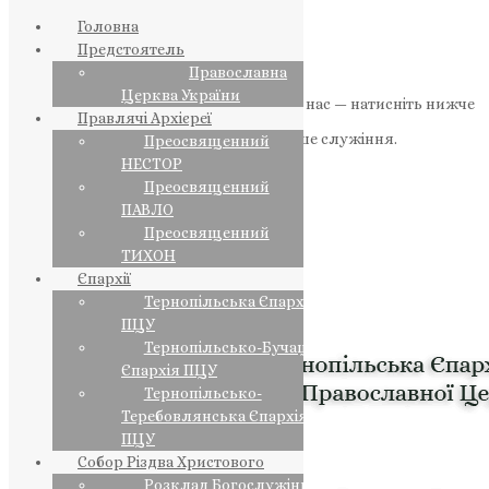
Головна
Предстоятель
Православна
Церква України
Якщо маєте можливість, підтримайте нас — натисніть нижче
Правлячі Архієреї
«Пожертва».
Ваша допомога зміцнює наше служіння.
Преосвященний
НЕСТОР
ПОЖЕРТВА
Преосвященний
ПАВЛО
НАШ ТЕЛЕГРАМ
Преосвященний
ТИХОН
Єпархії
Тернопільська Єпархія
ПЦУ
Тернопільсько-Бучацька
Єпархія ПЦУ
Тернопільсько-
Теребовлянська Єпархія
ПЦУ
Собор Різдва Христового
Розклад Богослужінь