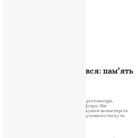
Молитва
,
Новини
,
Фото
Святий, який залишився: пам’ять
патріарха Леонтія
Єрусалимського
Коли Єрусалим опинився під владою хрестоносців,
святитель Леонтій не покинув свою кафедру. Він
продовжував служити людям, підтримувати монастирі та
берегти православну традицію у часи духовного тиску та
окупації. Чому подвиг…
News
,
3 місяці тому
3 хв
читати