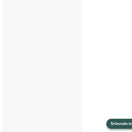
✨
Онлайн п