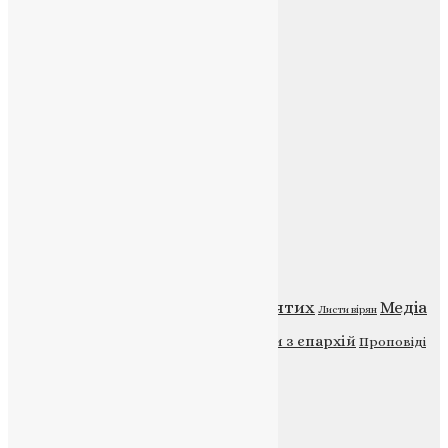
Контакти
E-mail:
info@uapc.te.ua
Веб-сайт:
https://uapc.te.ua
Головна
Контакти
Публічна оферта
Категорії
Відео
ENG - News
Житія святих
Медіа
Діти
Листи вірян
Новини
Молитва
Новини з єпархій
Проповіді
Фото
Свята
Інші