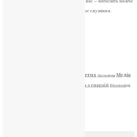
Якщо маєте можливість, підтримайте нас — натисніть нижче
«Пожертва».
Ваша допомога зміцнює наше служіння.
ПОЖЕРТВА
НАШ ТЕЛЕГРАМ
Категорії
Відео
ENG - News
Житія святих
Медіа
Діти
Листи вірян
Новини
Молитва
Новини з єпархій
Проповіді
Фото
Свята
Архів
Архів
Соц.медіа