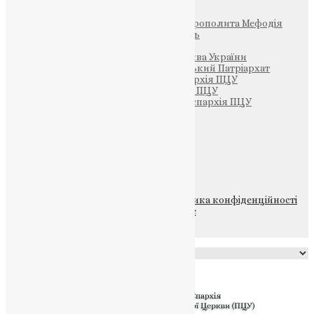
Фонд Пам’яті Блаженнішого Митрополита Мефодія
Парафія Святих Жон-Мироносиць
Патріархія ПЦУ (УАПЦ)
Офіційна сторінка – Помісна Церква України
Вселенський Константинопольський Патріархат
Тернопільсько-Кременецька єпархія ПЦУ
Тернопільсько-Бучацька єпархія ПЦУ
Тернопільсько-Теребовлянська єпархія ПЦУ
Щедрик – Церковна Лавка
ПОЖЕРТВА
НАШ ТЕЛЕГРАМ
© 2015-2026 Всі права захищені.
Політика конфіденційності
файлів та Cookie
Powered by
Translate