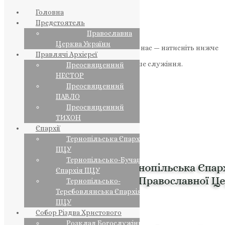
Головна
Предстоятель
Православна
Церква України
Якщо маєте можливість, підтримайте нас — натисніть нижче
Правлячі Архієреї
«Пожертва».
Ваша допомога зміцнює наше служіння.
Преосвященний
НЕСТОР
ПОЖЕРТВА
Преосвященний
ПАВЛО
НАШ ТЕЛЕГРАМ
Преосвященний
ТИХОН
Єпархії
Тернопільська Єпархія
ПЦУ
Тернопільсько-Бучацька
Єпархія ПЦУ
Тернопільсько-
Теребовлянська Єпархія
ПЦУ
Собор Різдва Христового
Розклад Богослужінь