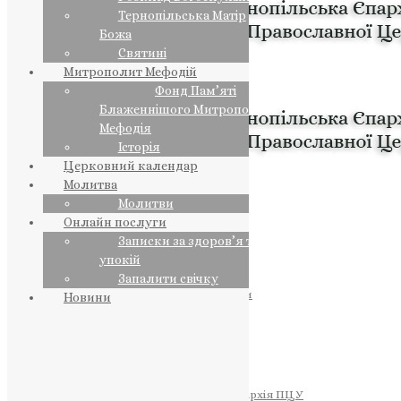
Тернопільська Матір
Божа
Святині
Митрополит Мефодій
Фонд Пам’яті
Блаженнішого Митрополита
Мефодія
Історія
Церковний календар
Молитва
Молитви
Онлайн послуги
Записки за здоров’я та за
упокій
Запалити свічку
ПРЕДСТОЯТЕЛЬ
Православна Церква України
Новини
ПРАВЛЯЧІ АРХІЄРЕЇ
Преосвященний НЕСТОР
Преосвященний ПАВЛО
Преосвященний ТИХОН
ЄПАРХІЇ
Тернопільська Єпархія ПЦУ
Тернопільсько-Бучацька Єпархія ПЦУ