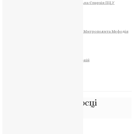
Тернопільсько-Теребовлянська Єпархія ПЦУ
СОБОР РІЗДВА ХРИСТОВОГО
Розклад Богослужінь
Тернопільська Матір Божа
Святині
МИТРОПОЛИТ МЕФОДІЙ
Фонд Пам’яті Блаженнішого Митрополита Мефодія
Історія
ЦЕРКОВНИЙ КАЛЕНДАР
МОЛИТВА
Молитви
ОНЛАЙН ПОСЛУГИ
Записки за здоров’я та за упокій
Запалити свічку
НОВИНИ
Позначка:
хрестоносці
Головна
>
хрестоносці