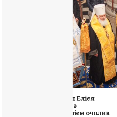
Новини
,
Фото
Фінський Архієпископ Елієя
відвідав Львів і разом з
Митрополитом Макарієм очолив