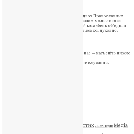
богослужіння
Львів став місцем зустрічі духовенства двох Православних
Церков — української та фінської, які разом молилися за
Божу благодать і братерство. Святковий молебень об’єднав
духовенство, викладачів і студентів Львівської духовної
семінарії…
News
,
10 місяців тому
1 хв
читати
Якщо маєте можливість, підтримайте нас — натисніть нижче
«Пожертва».
Ваша допомога зміцнює наше служіння.
ПОЖЕРТВА
НАШ ТЕЛЕГРАМ
Категорії
Відео
ENG - News
Житія святих
Медіа
Діти
Листи вірян
Новини