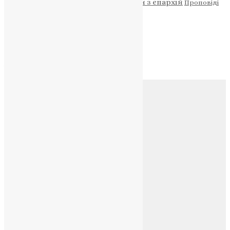
Молитва
Новини з єпархій
Проповіді
Фото
Свята
Архів
Архів
Соц.медіа
Контакти
E-mail:
info@uapc.te.ua
Веб-сайт:
https://uapc.te.ua
Головна
Контакти
Публічна оферта
Категорії