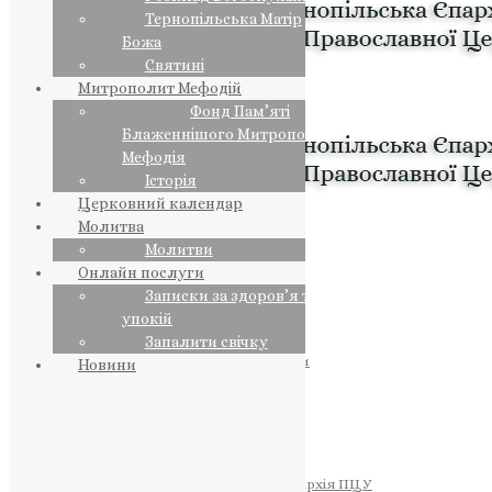
Тернопільська Матір
Божа
Святині
Митрополит Мефодій
Фонд Пам’яті
Блаженнішого Митрополита
Мефодія
Історія
Церковний календар
Молитва
Молитви
Онлайн послуги
Записки за здоров’я та за
упокій
Запалити свічку
ПРЕДСТОЯТЕЛЬ
Православна Церква України
Новини
ПРАВЛЯЧІ АРХІЄРЕЇ
Преосвященний НЕСТОР
Преосвященний ПАВЛО
Преосвященний ТИХОН
ЄПАРХІЇ
Тернопільська Єпархія ПЦУ
Тернопільсько-Бучацька Єпархія ПЦУ