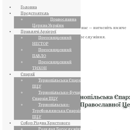
Головна
Предстоятель
Православна
Церква України
Якщо маєте можливість, підтримайте нас — натисніть нижче
Правлячі Архієреї
«Пожертва».
Ваша допомога зміцнює наше служіння.
Преосвященний
НЕСТОР
ПОЖЕРТВА
Преосвященний
ПАВЛО
НАШ ТЕЛЕГРАМ
Преосвященний
ТИХОН
Єпархії
Тернопільська Єпархія
ПЦУ
Тернопільсько-Бучацька
Єпархія ПЦУ
Тернопільсько-
Теребовлянська Єпархія
ПЦУ
Собор Різдва Христового
Розклад Богослужінь