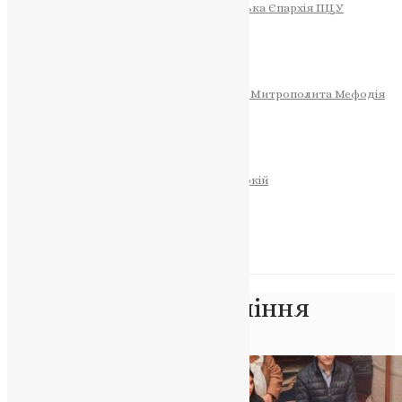
Тернопільсько-Теребовлянська Єпархія ПЦУ
СОБОР РІЗДВА ХРИСТОВОГО
Розклад Богослужінь
Тернопільська Матір Божа
Святині
МИТРОПОЛИТ МЕФОДІЙ
Фонд Пам’яті Блаженнішого Митрополита Мефодія
Історія
ЦЕРКОВНИЙ КАЛЕНДАР
МОЛИТВА
Молитви
ОНЛАЙН ПОСЛУГИ
Записки за здоров’я та за упокій
Запалити свічку
НОВИНИ
Позначка:
храм Успіння
Головна
>
храм Успіння