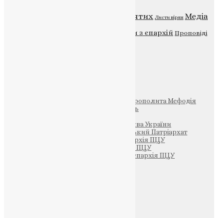
Відео
ENG - News
Житія святих
Медіа
Діти
Листи вірян
Новини
Молитва
Новини з єпархій
Проповіді
Фото
Свята
Інші
Фонд Пам’яті Блаженнішого Митрополита Мефодія
Парафія Святих Жон-Мироносиць
Патріархія ПЦУ (УАПЦ)
Офіційна сторінка – Помісна Церква України
Вселенський Константинопольський Патріархат
Тернопільсько-Кременецька єпархія ПЦУ
Тернопільсько-Бучацька єпархія ПЦУ
Тернопільсько-Теребовлянська єпархія ПЦУ
Щедрик – Церковна Лавка
ПОЖЕРТВА
НАШ ТЕЛЕГРАМ