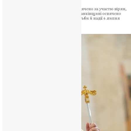
Новозбудований храм у Красилівці освячено за участю вірян,
воїнів та духовенства ПЦУ. На Івано-Франківщині освячено
новий храм як духовний символ боротьби й надії 6 липня
2025 року стало історичним днем…
News
,
1 рік тому
2 хв
читати