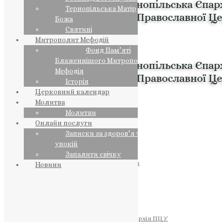
Тернопільська Матір
Божа
Святині
Митрополит Мефодій
Фонд Пам’яті
Блаженнішого Митрополита
Мефодія
Історія
Церковний календар
Молитва
Молитви
Онлайн послуги
Записки за здоров’я та за
упокій
Запалити свічку
ПРЕДСТОЯТЕЛЬ
Православна Церква України
Новини
ПРАВЛЯЧІ АРХІЄРЕЇ
Преосвященний НЕСТОР
Преосвященний ПАВЛО
Преосвященний ТИХОН
ЄПАРХІЇ
Тернопільська Єпархія ПЦУ
Тернопільсько-Бучацька Єпархія ПЦУ