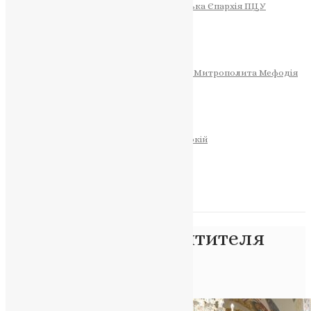
Тернопільсько-Теребовлянська Єпархія ПЦУ
СОБОР РІЗДВА ХРИСТОВОГО
Розклад Богослужінь
Тернопільська Матір Божа
Святині
МИТРОПОЛИТ МЕФОДІЙ
Фонд Пам’яті Блаженнішого Митрополита Мефодія
Історія
ЦЕРКОВНИЙ КАЛЕНДАР
МОЛИТВА
Молитви
ОНЛАЙН ПОСЛУГИ
Записки за здоров’я та за упокій
Запалити свічку
НОВИНИ
Позначка:
храм святителя
Миколая
Головна
>
храм святителя Миколая