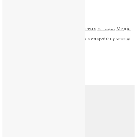
Категорії
Відео
ENG - News
Житія святих
Медіа
Діти
Листи вірян
Новини
Молитва
Новини з єпархій
Проповіді
Фото
Свята
Архів
Архів
Соц.медіа
Контакти
E-mail:
info@uapc.te.ua
Веб-сайт:
https://uapc.te.ua
Головна