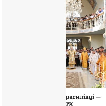
Новини
,
Фото
Освячення храму в Красилівці —
день духовної перемоги