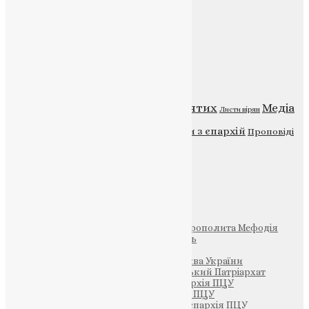
Контакти
Публічна оферта
Категорії
Відео
ENG - News
Житія святих
Медіа
Діти
Листи вірян
Новини
Молитва
Новини з єпархій
Проповіді
Фото
Свята
Інші
Фонд Пам’яті Блаженнішого Митрополита Мефодія
Парафія Святих Жон-Мироносиць
Патріархія ПЦУ (УАПЦ)
Офіційна сторінка – Помісна Церква України
Вселенський Константинопольський Патріархат
Тернопільсько-Кременецька єпархія ПЦУ
Тернопільсько-Бучацька єпархія ПЦУ
Тернопільсько-Теребовлянська єпархія ПЦУ