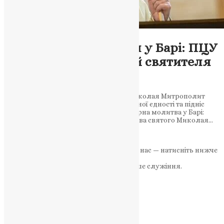
Новини
,
Фото
Божественна літургія у Барі: ПЦУ
молиться біля мощей святителя
Миколая
Під час проповіді у храмі святителя Миколая Митрополит
Епіфаній підкреслив важливість духовної єдності та підніс
молитви за мир і справедливість. Соборна молитва у Барі:
українські віряни просили заступництва святого Миколая…
News
,
2 роки тому
3 хв
читати
Якщо маєте можливість, підтримайте нас — натисніть нижче
«Пожертва».
Ваша допомога зміцнює наше служіння.
ПОЖЕРТВА
НАШ ТЕЛЕГРАМ