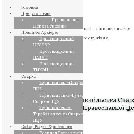
Головна
Предстоятель
Православна
Церква України
Якщо маєте можливість, підтримайте нас — натисніть нижче
Правлячі Архієреї
«Пожертва».
Ваша допомога зміцнює наше служіння.
Преосвященний
НЕСТОР
ПОЖЕРТВА
Преосвященний
ПАВЛО
НАШ ТЕЛЕГРАМ
Преосвященний
ТИХОН
Єпархії
Тернопільська Єпархія
ПЦУ
Тернопільсько-Бучацька
Єпархія ПЦУ
Тернопільсько-
Теребовлянська Єпархія
ПЦУ
Собор Різдва Христового
Розклад Богослужінь