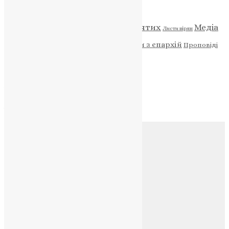
Категорії
Відео
ENG - News
Житія святих
Медіа
Діти
Листи вірян
Новини
Молитва
Новини з єпархій
Проповіді
Фото
Свята
Архів
Архів
Соц.медіа
Контакти
E-mail:
info@uapc.te.ua
Веб-сайт:
https://uapc.te.ua
Головна
Контакти
Публічна оферта