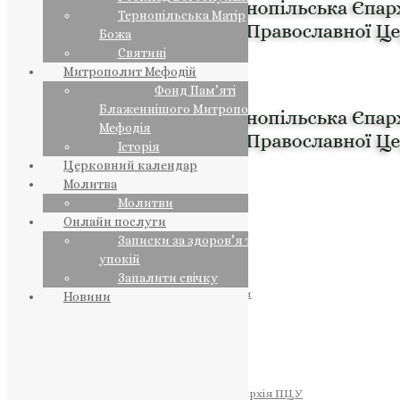
Тернопільська Матір
Божа
Святині
Митрополит Мефодій
Фонд Пам’яті
Блаженнішого Митрополита
Мефодія
Історія
Церковний календар
Молитва
Молитви
Онлайн послуги
Записки за здоров’я та за
упокій
Запалити свічку
ПРЕДСТОЯТЕЛЬ
Православна Церква України
Новини
ПРАВЛЯЧІ АРХІЄРЕЇ
Преосвященний НЕСТОР
Преосвященний ПАВЛО
Преосвященний ТИХОН
ЄПАРХІЇ
Тернопільська Єпархія ПЦУ
Тернопільсько-Бучацька Єпархія ПЦУ