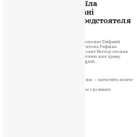
Мощі святителя Рафаїла
Заборовського передані
Тернопільщині від Предстоятеля
ПЦУ
Предстоятель ПЦУ Блаженніший Митрополит Епіфаній
передав зборівському храму ікону святителя Рафаїла
Заборовського з його мощами. Митрополит Нестор очолив
богослужіння у Зборові та прийняв святиню для храму
Предстоятель ПЦУ передав Тернопільщині…
News
,
1 рік тому
2 хв
читати
Якщо маєте можливість, підтримайте нас — натисніть нижче
«Пожертва».
Ваша допомога зміцнює наше служіння.
ПОЖЕРТВА
НАШ ТЕЛЕГРАМ