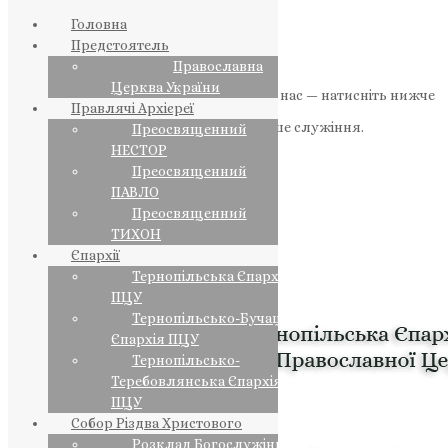
Головна
Предстоятель
Православна
Церква України
Якщо маєте можливість, підтримайте нас — натисніть нижче
Правлячі Архієреї
«Пожертва».
Ваша допомога зміцнює наше служіння.
Преосвященний
НЕСТОР
ПОЖЕРТВА
Преосвященний
ПАВЛО
НАШ ТЕЛЕГРАМ
Преосвященний
ТИХОН
Єпархії
Тернопільська Єпархія
ПЦУ
Тернопільсько-Бучацька
Єпархія ПЦУ
Тернопільсько-
Теребовлянська Єпархія
ПЦУ
Собор Різдва Христового
Розклад Богослужінь