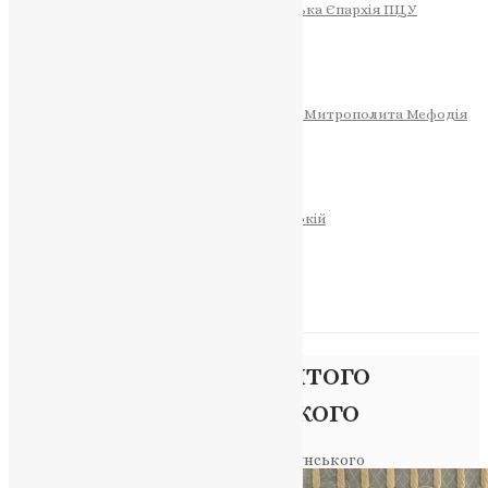
Тернопільсько-Теребовлянська Єпархія ПЦУ
СОБОР РІЗДВА ХРИСТОВОГО
Розклад Богослужінь
Тернопільська Матір Божа
Святині
МИТРОПОЛИТ МЕФОДІЙ
Фонд Пам’яті Блаженнішого Митрополита Мефодія
Історія
ЦЕРКОВНИЙ КАЛЕНДАР
МОЛИТВА
Молитви
ОНЛАЙН ПОСЛУГИ
Записки за здоров’я та за упокій
Запалити свічку
НОВИНИ
Позначка:
храм святого
Димитрія Солунського
Головна
>
храм святого Димитрія Солунського