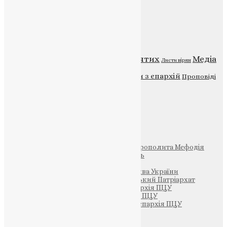
Категорії
Відео
ENG - News
Житія святих
Медіа
Діти
Листи вірян
Новини
Молитва
Новини з єпархій
Проповіді
Фото
Свята
Інші
Фонд Пам’яті Блаженнішого Митрополита Мефодія
Парафія Святих Жон-Мироносиць
Патріархія ПЦУ (УАПЦ)
Офіційна сторінка – Помісна Церква України
Вселенський Константинопольський Патріархат
Тернопільсько-Кременецька єпархія ПЦУ
Тернопільсько-Бучацька єпархія ПЦУ
Тернопільсько-Теребовлянська єпархія ПЦУ
Щедрик – Церковна Лавка