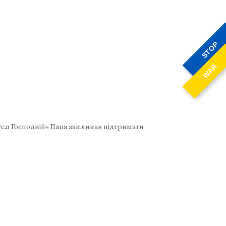
STOP
WAR
нгел Господній» Папа закликав підтримати