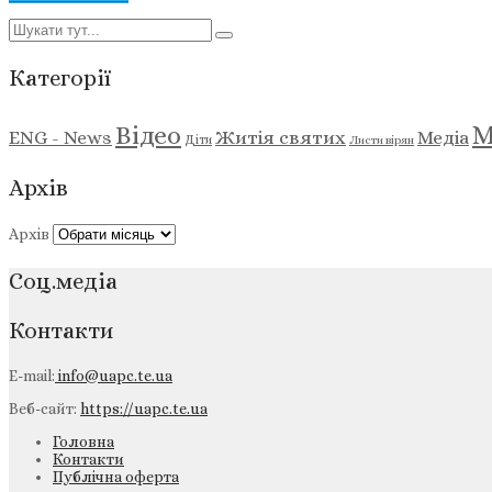
Категорії
М
Відео
ENG - News
Житія святих
Медіа
Діти
Листи вірян
Архів
Архів
Соц.медіа
Контакти
E-mail:
info@uapc.te.ua
Веб-сайт:
https://uapc.te.ua
Головна
Контакти
Публічна оферта