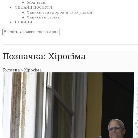
Молитви
ОНЛАЙН ПОСЛУГИ
Записки за здоров’я та за упокій
Запалити свічку
НОВИНИ
Позначка:
Хіросіма
Головна
>
Хіросіма