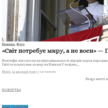
Новини
,
Фото
«Світ потребує миру, а не воєн» — 
Понтифік наголосив на відповідальності лідерів перед народам
Гаїті та подякував за мир на Кавказі У неділю,…
News
,
12 місяців тому
1 хв
читати
Якщо маєте м
ПОЖЕРТВА
НАШ ТЕЛЕГРАМ