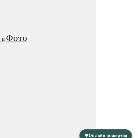
Фото
та
💗
Онлайн пожертва