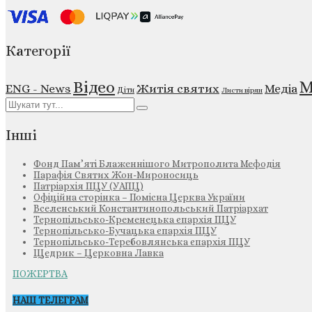
Категорії
М
Відео
ENG - News
Житія святих
Медіа
Діти
Листи вірян
Інші
Фонд Пам’яті Блаженнішого Митрополита Мефодія
Парафія Святих Жон-Мироносиць
Патріархія ПЦУ (УАПЦ)
Офіційна сторінка – Помісна Церква України
Вселенський Константинопольський Патріархат
Тернопільсько-Кременецька єпархія ПЦУ
Тернопільсько-Бучацька єпархія ПЦУ
Тернопільсько-Теребовлянська єпархія ПЦУ
Щедрик – Церковна Лавка
ПОЖЕРТВА
НАШ ТЕЛЕГРАМ