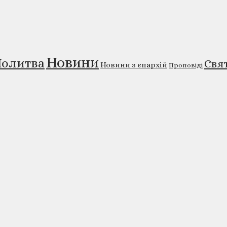
Новини
олитва
Свя
Новини з єпархій
Проповіді