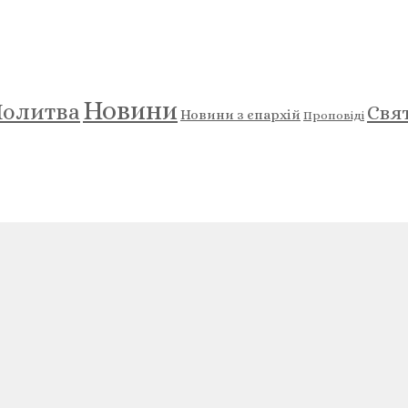
Новини
олитва
Свя
Новини з єпархій
Проповіді