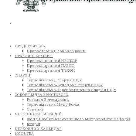
ПРЕДСТОЯТЕЛЬ
Православна Церква України
ПРАВЛЯЧІ АРХІЄРЕЇ
Преосвященний НЕСТОР
Преосвященний ПАВЛО
Преосвященний ТИХОН
ЄПАРХІЇ
Тернопільська Єпархія ПЦУ
Тернопільсько-Бучацька Єпархія ПЦУ
Тернопільсько-Теребовлянська Єпархія ПЦУ
СОБОР РІЗДВА ХРИСТОВОГО
Розклад Богослужінь
Тернопільська Матір Божа
Святині
МИТРОПОЛИТ МЕФОДІЙ
Фонд Пам’яті Блаженнішого Митрополита Мефодія
Історія
ЦЕРКОВНИЙ КАЛЕНДАР
МОЛИТВА