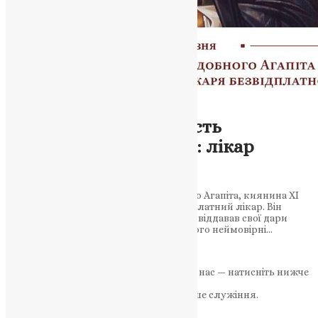
Новини
Життя та чудотворність
преподобного Агапіта: лікар
безвідплатний
Дізнайтеся про життєвий шлях святого Агапіта, киянина ХІ
століття, який став відомим як безвідплатний лікар. Він
зцілював хворих молитвою та зіллям, віддавав свої дари
безмежному числу людей. Згадаємо його неймовірні…
News
,
3 роки тому
2 хв
читати
Якщо маєте можливість, підтримайте нас — натисніть нижче
«Пожертва».
Ваша допомога зміцнює наше служіння.
ПОЖЕРТВА