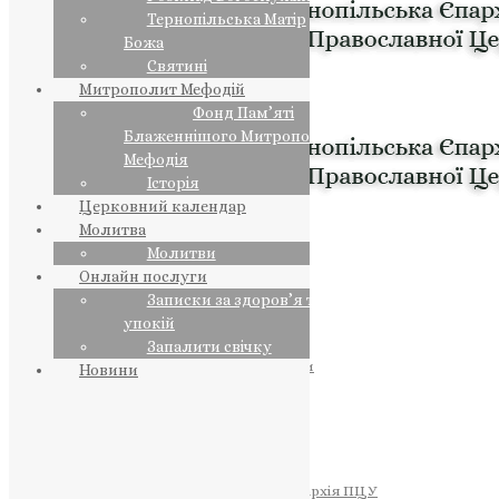
Тернопільська Матір
Божа
Святині
Митрополит Мефодій
Фонд Пам’яті
Блаженнішого Митрополита
Мефодія
Історія
Церковний календар
Молитва
Молитви
Онлайн послуги
Записки за здоров’я та за
упокій
Запалити свічку
ПРЕДСТОЯТЕЛЬ
Православна Церква України
Новини
ПРАВЛЯЧІ АРХІЄРЕЇ
Преосвященний НЕСТОР
Преосвященний ПАВЛО
Преосвященний ТИХОН
ЄПАРХІЇ
Тернопільська Єпархія ПЦУ
Тернопільсько-Бучацька Єпархія ПЦУ