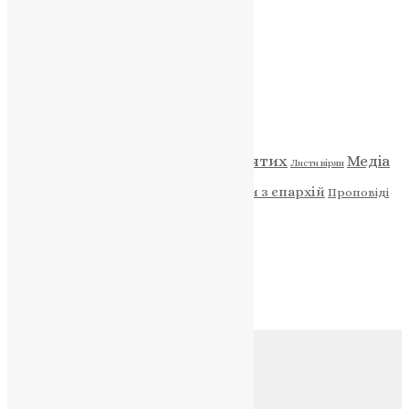
НАШ ТЕЛЕГРАМ
Категорії
Відео
ENG - News
Житія святих
Медіа
Діти
Листи вірян
Новини
Молитва
Новини з єпархій
Проповіді
Фото
Свята
Архів
Архів
Соц.медіа
Контакти