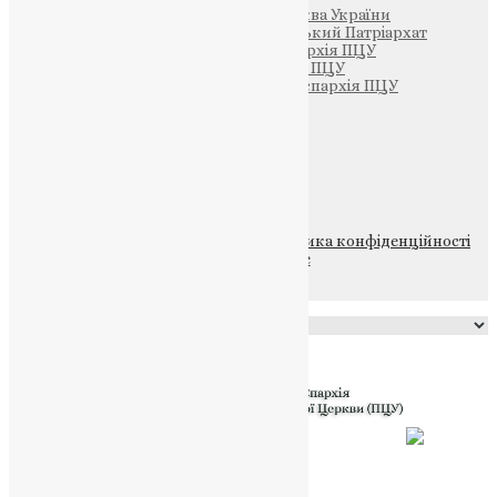
Офіційна сторінка – Помісна Церква України
Вселенський Константинопольський Патріархат
Тернопільсько-Кременецька єпархія ПЦУ
Тернопільсько-Бучацька єпархія ПЦУ
Тернопільсько-Теребовлянська єпархія ПЦУ
Щедрик – Церковна Лавка
ПОЖЕРТВА
НАШ ТЕЛЕГРАМ
© 2015-2026 Всі права захищені.
Політика конфіденційності
файлів та Cookie
Powered by
Translate