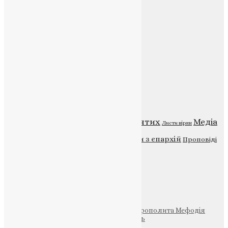
E-mail:
info@uapc.te.ua
Веб-сайт:
https://uapc.te.ua
Головна
Контакти
Публічна оферта
Категорії
Відео
ENG - News
Житія святих
Медіа
Діти
Листи вірян
Новини
Молитва
Новини з єпархій
Проповіді
Фото
Свята
Інші
Фонд Пам’яті Блаженнішого Митрополита Мефодія
Парафія Святих Жон-Мироносиць
Патріархія ПЦУ (УАПЦ)