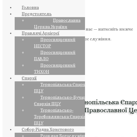
Головна
Предстоятель
Православна
Церква України
Якщо маєте можливість, підтримайте нас — натисніть нижче
Правлячі Архієреї
«Пожертва».
Ваша допомога зміцнює наше служіння.
Преосвященний
НЕСТОР
ПОЖЕРТВА
Преосвященний
ПАВЛО
НАШ ТЕЛЕГРАМ
Преосвященний
ТИХОН
Єпархії
Тернопільська Єпархія
ПЦУ
Тернопільсько-Бучацька
Єпархія ПЦУ
Тернопільсько-
Теребовлянська Єпархія
ПЦУ
Собор Різдва Христового
Розклад Богослужінь