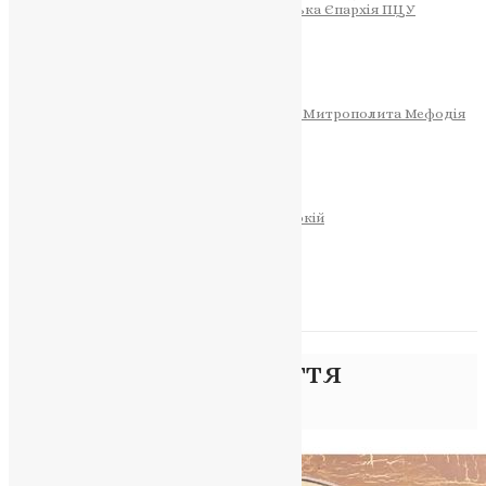
Тернопільсько-Теребовлянська Єпархія ПЦУ
СОБОР РІЗДВА ХРИСТОВОГО
Розклад Богослужінь
Тернопільська Матір Божа
Святині
МИТРОПОЛИТ МЕФОДІЙ
Фонд Пам’яті Блаженнішого Митрополита Мефодія
Історія
ЦЕРКОВНИЙ КАЛЕНДАР
МОЛИТВА
Молитви
ОНЛАЙН ПОСЛУГИ
Записки за здоров’я та за упокій
Запалити свічку
НОВИНИ
Позначка:
ХІ століття
Головна
>
ХІ століття