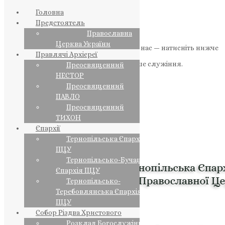
Головна
Предстоятель
Православна
Церква України
Якщо маєте можливість, підтримайте нас — натисніть нижче
Правлячі Архієреї
«Пожертва».
Ваша допомога зміцнює наше служіння.
Преосвященний
НЕСТОР
ПОЖЕРТВА
Преосвященний
ПАВЛО
НАШ ТЕЛЕГРАМ
Преосвященний
ТИХОН
Єпархії
Тернопільська Єпархія
ПЦУ
Тернопільсько-Бучацька
Єпархія ПЦУ
Тернопільсько-
Теребовлянська Єпархія
ПЦУ
Собор Різдва Христового
Розклад Богослужінь