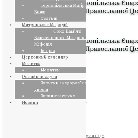
Тернопільська Матір
Божа
Святині
Митрополит Мефодій
Фонд Пам’яті
Блаженнішого Митрополита
Мефодія
Історія
Церковний календар
Молитва
Молитви
Онлайн послуги
Записки за здоров’я та за
упокій
Запалити свічку
ПРЕДСТОЯТЕЛЬ
Православна Церква України
Новини
ПРАВЛЯЧІ АРХІЄРЕЇ
Преосвященний НЕСТОР
Преосвященний ПАВЛО
Преосвященний ТИХОН
ЄПАРХІЇ
Тернопільська Єпархія ПЦУ
Тернопільсько-Бучацька Єпархія ПЦУ