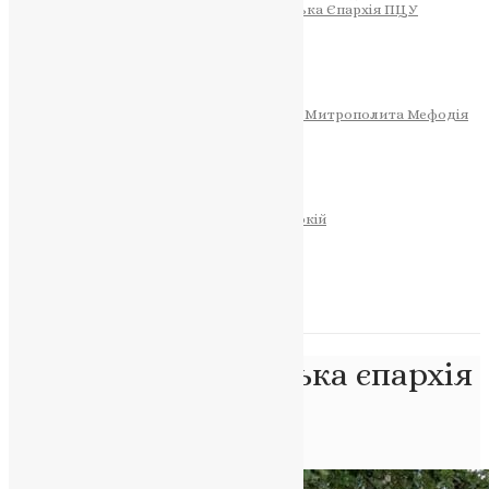
Тернопільсько-Теребовлянська Єпархія ПЦУ
СОБОР РІЗДВА ХРИСТОВОГО
Розклад Богослужінь
Тернопільська Матір Божа
Святині
МИТРОПОЛИТ МЕФОДІЙ
Фонд Пам’яті Блаженнішого Митрополита Мефодія
Історія
ЦЕРКОВНИЙ КАЛЕНДАР
МОЛИТВА
Молитви
ОНЛАЙН ПОСЛУГИ
Записки за здоров’я та за упокій
Запалити свічку
НОВИНИ
Позначка:
Херсонська єпархія
ПЦУ
Головна
>
Херсонська єпархія ПЦУ