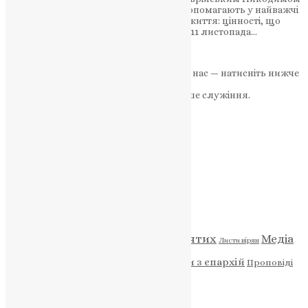
про віру, служіння та принципи, що допомагають у найважчі
часи. Чесність, відкритість і принципи життя: цінності, що
ведуть єпископа Херсонського вперед 11 листопада…
News
,
2 роки тому
3 хв
читати
Якщо маєте можливість, підтримайте нас — натисніть нижче
«Пожертва».
Ваша допомога зміцнює наше служіння.
ПОЖЕРТВА
НАШ ТЕЛЕГРАМ
Категорії
Відео
ENG - News
Житія святих
Медіа
Діти
Листи вірян
Новини
Молитва
Новини з єпархій
Проповіді
Фото
Свята