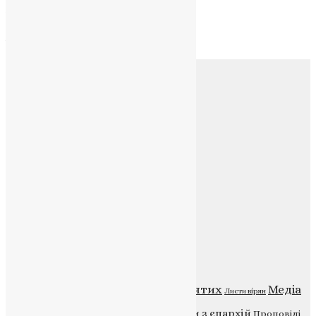
Архів
Архів
Соц.медіа
Контакти
E-mail:
info@uapc.te.ua
Веб-сайт:
https://uapc.te.ua
Головна
Контакти
Публічна оферта
Категорії
Відео
ENG - News
Житія святих
Медіа
Діти
Листи вірян
Новини
Молитва
Новини з єпархій
Проповіді