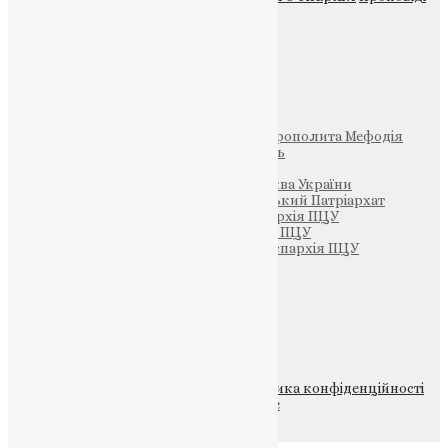
Фото
Свята
Інші
Фонд Пам’яті Блаженнішого Митрополита Мефодія
Парафія Святих Жон-Мироносиць
Патріархія ПЦУ (УАПЦ)
Офіційна сторінка – Помісна Церква України
Вселенський Константинопольський Патріархат
Тернопільсько-Кременецька єпархія ПЦУ
Тернопільсько-Бучацька єпархія ПЦУ
Тернопільсько-Теребовлянська єпархія ПЦУ
Щедрик – Церковна Лавка
ПОЖЕРТВА
НАШ ТЕЛЕГРАМ
© 2015-2026 Всі права захищені.
Політика конфіденційності
файлів та Cookie