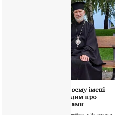
Новини
,
Фото
«Не нам, Господи, а Твоєму імені
слава»: єпископ Никодим про
служіння під обстрілами
Розмова з єпископом Херсонським і Таврійським Никодимом