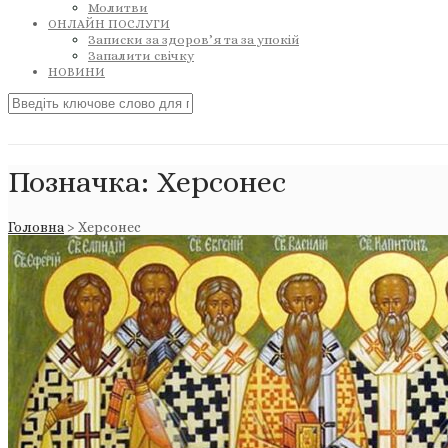
Молитви
ОНЛАЙН ПОСЛУГИ
Записки за здоров’я та за упокій
Запалити свічку
НОВИНИ
Позначка:
Херсонес
Головна
>
Херсонес