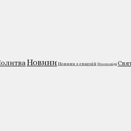
Новини
олитва
Свя
Новини з єпархій
Проповіді