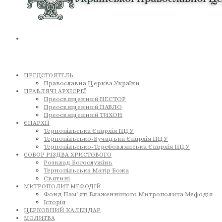
ПРЕДСТОЯТЕЛЬ
Православна Церква України
ПРАВЛЯЧІ АРХІЄРЕЇ
Преосвященний НЕСТОР
Преосвященний ПАВЛО
Преосвященний ТИХОН
ЄПАРХІЇ
Тернопільська Єпархія ПЦУ
Тернопільсько-Бучацька Єпархія ПЦУ
Тернопільсько-Теребовлянська Єпархія ПЦУ
СОБОР РІЗДВА ХРИСТОВОГО
Розклад Богослужінь
Тернопільська Матір Божа
Святині
МИТРОПОЛИТ МЕФОДІЙ
Фонд Пам’яті Блаженнішого Митрополита Мефодія
Історія
ЦЕРКОВНИЙ КАЛЕНДАР
МОЛИТВА