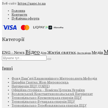
Веб-сайт:
https://uapc.te.ua
Головна
Контакти
Публічна оферта
Категорії
М
Відео
ENG - News
Житія святих
Медіа
Діти
Листи вірян
Інші
Фонд Пам’яті Блаженнішого Митрополита Мефодія
Парафія Святих Жон-Мироносиць
Патріархія ПЦУ (УАПЦ)
Офіційна сторінка – Помісна Церква України
Вселенський Константинопольський Патріархат
Тернопільсько-Кременецька єпархія ПЦУ
Тернопільсько-Бучацька єпархія ПЦУ
Тернопільсько-Теребовлянська єпархія ПЦУ