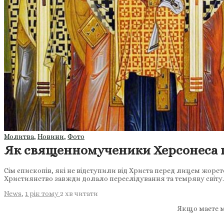
Молитва
,
Новини
,
Фото
Як священномученики Херсонеса 
Сім єпископів, які не відступили від Христа перед лицем жорст
Християнство завжди долало переслідування та темряву світу.
News
,
1 рік тому
2 хв
читати
Якщо маєте м