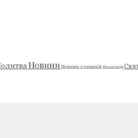
Новини
олитва
Свя
Новини з єпархій
Проповіді