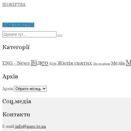
ПОЖЕРТВА
НАШ ТЕЛЕГРАМ
Категорії
М
Відео
ENG - News
Житія святих
Медіа
Діти
Листи вірян
Архів
Архів
Соц.медіа
Контакти
E-mail:
info@uapc.te.ua