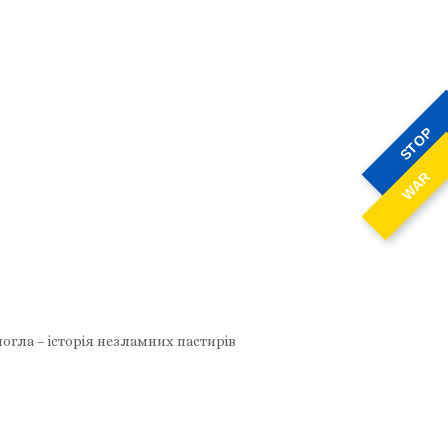
STOP
WAR
могла – історія незламних пастирів