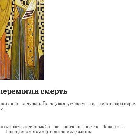
перемогли смерть
оких переслідувань. Їх катували, страчували, але їхня віра пере
 У…
ожливість, підтримайте нас — натисніть нижче «Пожертва».
Ваша допомога зміцнює наше служіння.