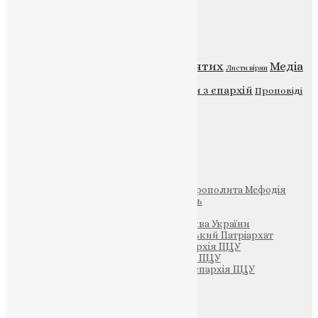
Категорії
Відео
ENG - News
Житія святих
Медіа
Діти
Листи вірян
Новини
Молитва
Новини з єпархій
Проповіді
Фото
Свята
Інші
Фонд Пам’яті Блаженнішого Митрополита Мефодія
Парафія Святих Жон-Мироносиць
Патріархія ПЦУ (УАПЦ)
Офіційна сторінка – Помісна Церква України
Вселенський Константинопольський Патріархат
Тернопільсько-Кременецька єпархія ПЦУ
Тернопільсько-Бучацька єпархія ПЦУ
Тернопільсько-Теребовлянська єпархія ПЦУ
Щедрик – Церковна Лавка
ПОЖЕРТВА