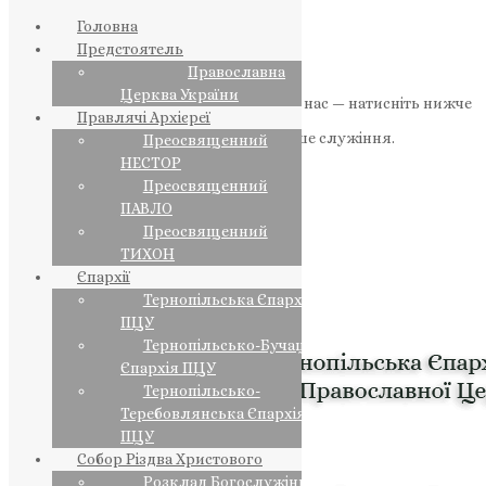
Головна
Предстоятель
Православна
Церква України
Якщо маєте можливість, підтримайте нас — натисніть нижче
Правлячі Архієреї
«Пожертва».
Ваша допомога зміцнює наше служіння.
Преосвященний
НЕСТОР
ПОЖЕРТВА
Преосвященний
ПАВЛО
НАШ ТЕЛЕГРАМ
Преосвященний
ТИХОН
Єпархії
Тернопільська Єпархія
ПЦУ
Тернопільсько-Бучацька
Єпархія ПЦУ
Тернопільсько-
Теребовлянська Єпархія
ПЦУ
Собор Різдва Христового
Розклад Богослужінь