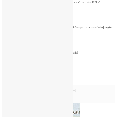
Тернопільсько-Теребовлянська Єпархія ПЦУ
СОБОР РІЗДВА ХРИСТОВОГО
Розклад Богослужінь
Тернопільська Матір Божа
Святині
МИТРОПОЛИТ МЕФОДІЙ
Фонд Пам’яті Блаженнішого Митрополита Мефодія
Історія
ЦЕРКОВНИЙ КАЛЕНДАР
МОЛИТВА
Молитви
ОНЛАЙН ПОСЛУГИ
Записки за здоров’я та за упокій
Запалити свічку
НОВИНИ
Позначка:
Филимон
Головна
>
Филимон