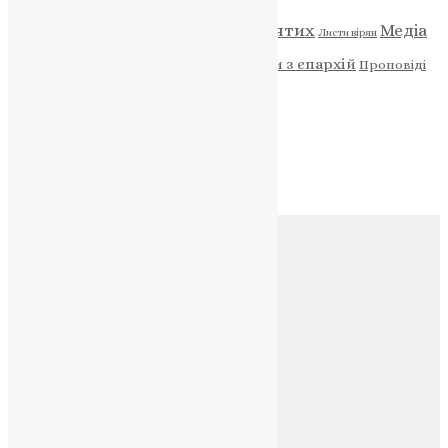
Відео
ENG - News
Житія святих
Медіа
Діти
Листи вірян
Новини
Молитва
Новини з єпархій
Проповіді
Фото
Свята
Архів
Архів
Соц.медіа
Контакти
E-mail:
info@uapc.te.ua
Веб-сайт:
https://uapc.te.ua
Головна
Контакти
Публічна оферта