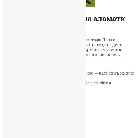
Молитва
,
Новини
,
Фото
Вірність, яку не змогла зламати
смерть
Мученики Колосської Церкви — учні апостола Павла.
Приклад духовної стійкості для України Сьогодні – день
пам’яті апостолів від 70-ти Филимона, Архипа і мучениці
рівноапостольної Апфії – свідків віри, котрі освітлюють…
News
,
9 місяців тому
2 хв
читати
Якщо маєте можливість, підтримайте нас — натисніть нижче
«Пожертва».
Ваша допомога зміцнює наше служіння.
ПОЖЕРТВА
НАШ ТЕЛЕГРАМ
Категорії