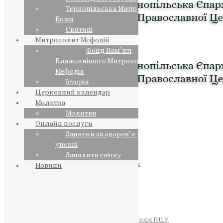
Тернопільська Матір
Божа
Святині
Митрополит Мефодій
Фонд Пам’яті
Блаженнішого Митрополита
Мефодія
Історія
Церковний календар
Молитва
Молитви
Онлайн послуги
Записки за здоров’я та за
упокій
Запалити свічку
ПРЕДСТОЯТЕЛЬ
Православна Церква України
Новини
ПРАВЛЯЧІ АРХІЄРЕЇ
Преосвященний НЕСТОР
Преосвященний ПАВЛО
Преосвященний ТИХОН
ЄПАРХІЇ
Тернопільська Єпархія ПЦУ
Тернопільсько-Бучацька Єпархія ПЦУ