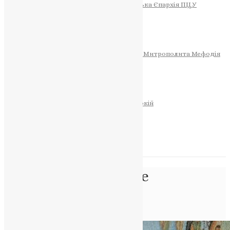
Тернопільсько-Теребовлянська Єпархія ПЦУ
СОБОР РІЗДВА ХРИСТОВОГО
Розклад Богослужінь
Тернопільська Матір Божа
Святині
МИТРОПОЛИТ МЕФОДІЙ
Фонд Пам’яті Блаженнішого Митрополита Мефодія
Історія
ЦЕРКОВНИЙ КАЛЕНДАР
МОЛИТВА
Молитви
ОНЛАЙН ПОСЛУГИ
Записки за здоров’я та за упокій
Запалити свічку
НОВИНИ
Позначка:
фронтове
мистецтво
Головна
>
фронтове мистецтво