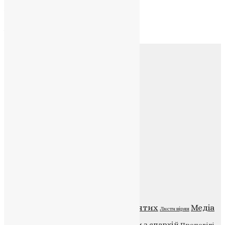
Архів
Архів
Соц.медіа
Контакти
E-mail:
info@uapc.te.ua
Веб-сайт:
https://uapc.te.ua
Головна
Контакти
Публічна оферта
Категорії
Відео
ENG - News
Житія святих
Медіа
Діти
Листи вірян
Новини
Молитва
Новини з єпархій
Проповіді