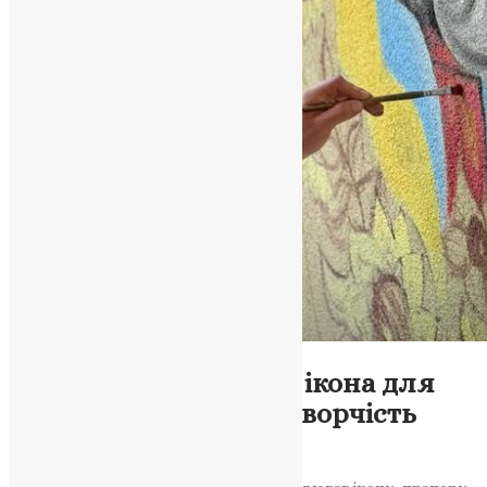
Новини
,
Фото
Хрестики з крейди та ікона для
Ватикану: фронтова творчість
Назара Бермеса