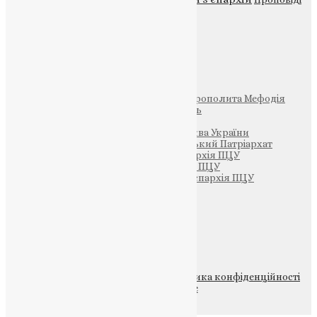
Фото
Свята
Інші
Фонд Пам’яті Блаженнішого Митрополита Мефодія
Парафія Святих Жон-Мироносиць
Патріархія ПЦУ (УАПЦ)
Офіційна сторінка – Помісна Церква України
Вселенський Константинопольський Патріархат
Тернопільсько-Кременецька єпархія ПЦУ
Тернопільсько-Бучацька єпархія ПЦУ
Тернопільсько-Теребовлянська єпархія ПЦУ
Щедрик – Церковна Лавка
ПОЖЕРТВА
НАШ ТЕЛЕГРАМ
© 2015-2026 Всі права захищені.
Політика конфіденційності
файлів та Cookie