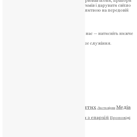
Історія ветерана, який серед війни створював ікони, прапори
й хрести, аби підтримувати віру побратимів і дарувати світло
серед темряви. Як мистецтво стало молитвою на передовій
Ікони з крейдяних гір і…
News
,
12 місяців тому
2 хв
читати
Якщо маєте можливість, підтримайте нас — натисніть нижче
«Пожертва».
Ваша допомога зміцнює наше служіння.
ПОЖЕРТВА
НАШ ТЕЛЕГРАМ
Категорії
Відео
ENG - News
Житія святих
Медіа
Діти
Листи вірян
Новини
Молитва
Новини з єпархій
Проповіді
Фото
Свята