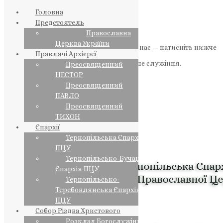
Головна
Предстоятель
Православна
Церква України
Якщо маєте можливість, підтримайте нас — натисніть нижче
Правлячі Архієреї
«Пожертва».
Ваша допомога зміцнює наше служіння.
Преосвященний
НЕСТОР
ПОЖЕРТВА
Преосвященний
ПАВЛО
НАШ ТЕЛЕГРАМ
Преосвященний
ТИХОН
Єпархії
Тернопільська Єпархія
ПЦУ
Тернопільсько-Бучацька
Єпархія ПЦУ
Тернопільсько-
Теребовлянська Єпархія
ПЦУ
Собор Різдва Христового
Розклад Богослужінь