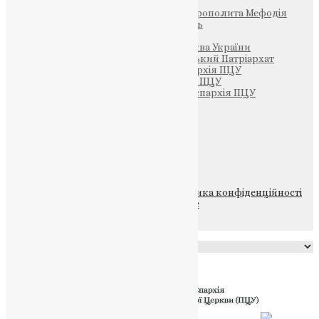
Фонд Пам’яті Блаженнішого Митрополита Мефодія
Парафія Святих Жон-Мироносиць
Патріархія ПЦУ (УАПЦ)
Офіційна сторінка – Помісна Церква України
Вселенський Константинопольський Патріархат
Тернопільсько-Кременецька єпархія ПЦУ
Тернопільсько-Бучацька єпархія ПЦУ
Тернопільсько-Теребовлянська єпархія ПЦУ
Щедрик – Церковна Лавка
ПОЖЕРТВА
НАШ ТЕЛЕГРАМ
© 2015-2026 Всі права захищені.
Політика конфіденційності
файлів та Cookie
Powered by
Translate