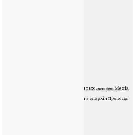
Контакти
E-mail:
info@uapc.te.ua
Веб-сайт:
https://uapc.te.ua
Головна
Контакти
Публічна оферта
Категорії
Відео
ENG - News
Житія святих
Медіа
Діти
Листи вірян
Новини
Молитва
Новини з єпархій
Проповіді
Фото
Свята
Інші