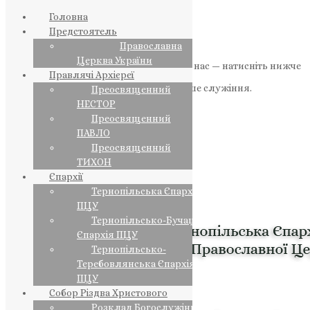
Головна
Предстоятель
Православна
Церква України
Якщо маєте можливість, підтримайте нас — натисніть нижче
Правлячі Архієреї
«Пожертва».
Ваша допомога зміцнює наше служіння.
Преосвященний
НЕСТОР
ПОЖЕРТВА
Преосвященний
ПАВЛО
НАШ ТЕЛЕГРАМ
Преосвященний
ТИХОН
Єпархії
Тернопільська Єпархія
ПЦУ
Тернопільсько-Бучацька
Єпархія ПЦУ
Тернопільсько-
Теребовлянська Єпархія
ПЦУ
Собор Різдва Христового
Розклад Богослужінь