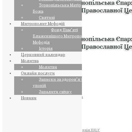
Тернопільська Матір
Божа
Святині
Митрополит Мефодій
Фонд Пам’яті
Блаженнішого Митрополита
Мефодія
Історія
Церковний календар
Молитва
Молитви
Онлайн послуги
Записки за здоров’я та за
упокій
Запалити свічку
ПРЕДСТОЯТЕЛЬ
Православна Церква України
Новини
ПРАВЛЯЧІ АРХІЄРЕЇ
Преосвященний НЕСТОР
Преосвященний ПАВЛО
Преосвященний ТИХОН
ЄПАРХІЇ
Тернопільська Єпархія ПЦУ
Тернопільсько-Бучацька Єпархія ПЦУ