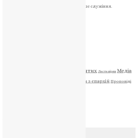
«Пожертва».
Ваша допомога зміцнює наше служіння.
ПОЖЕРТВА
НАШ ТЕЛЕГРАМ
Категорії
Відео
ENG - News
Житія святих
Медіа
Діти
Листи вірян
Новини
Молитва
Новини з єпархій
Проповіді
Фото
Свята
Архів
Архів
Соц.медіа