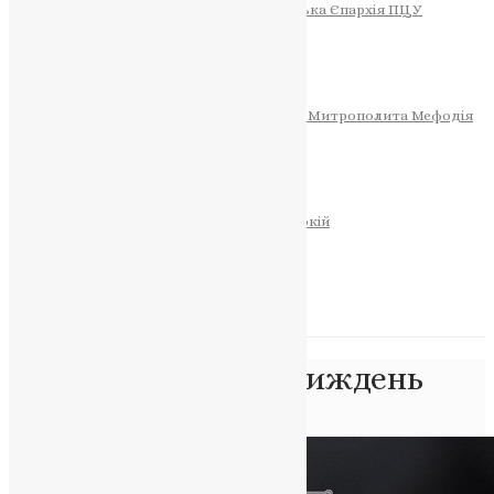
Тернопільсько-Теребовлянська Єпархія ПЦУ
СОБОР РІЗДВА ХРИСТОВОГО
Розклад Богослужінь
Тернопільська Матір Божа
Святині
МИТРОПОЛИТ МЕФОДІЙ
Фонд Пам’яті Блаженнішого Митрополита Мефодія
Історія
ЦЕРКОВНИЙ КАЛЕНДАР
МОЛИТВА
Молитви
ОНЛАЙН ПОСЛУГИ
Записки за здоров’я та за упокій
Запалити свічку
НОВИНИ
Позначка:
Фомин тиждень
Головна
>
Фомин тиждень