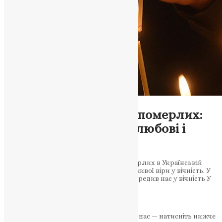
Новини
,
Фото
Тиждень поминання померлих:
українська традиція любові і
молитви
Установлення Тижня поминання померлих в Українській
Православній Церкві як відновлення живої віри у вічність. У
молитві ми єднаємося з усіма, хто випередив нас у вічність У
світлій радості пасхальних днів…
News
,
1 рік тому
2 хв
читати
Якщо маєте можливість, підтримайте нас — натисніть нижче