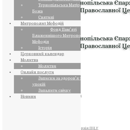
Тернопільська Матір
Божа
Святині
Митрополит Мефодій
Фонд Пам’яті
Блаженнішого Митрополита
Мефодія
Історія
Церковний календар
Молитва
Молитви
Онлайн послуги
Записки за здоров’я та за
упокій
Запалити свічку
ПРЕДСТОЯТЕЛЬ
Православна Церква України
Новини
ПРАВЛЯЧІ АРХІЄРЕЇ
Преосвященний НЕСТОР
Преосвященний ПАВЛО
Преосвященний ТИХОН
ЄПАРХІЇ
Тернопільська Єпархія ПЦУ
Тернопільсько-Бучацька Єпархія ПЦУ