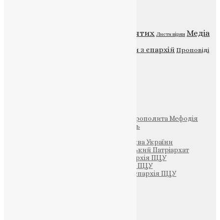
Категорії
Відео
ENG - News
Житія святих
Медіа
Діти
Листи вірян
Новини
Молитва
Новини з єпархій
Проповіді
Фото
Свята
Інші
Фонд Пам’яті Блаженнішого Митрополита Мефодія
Парафія Святих Жон-Мироносиць
Патріархія ПЦУ (УАПЦ)
Офіційна сторінка – Помісна Церква України
Вселенський Константинопольський Патріархат
Тернопільсько-Кременецька єпархія ПЦУ
Тернопільсько-Бучацька єпархія ПЦУ
Тернопільсько-Теребовлянська єпархія ПЦУ
Щедрик – Церковна Лавка
ПОЖЕРТВА
НАШ ТЕЛЕГРАМ