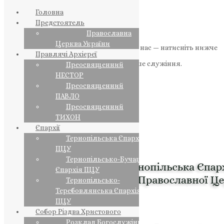
Головна
Предстоятель
Православна
Церква України
Якщо маєте можливість, підтримайте нас — натисніть нижче
Правлячі Архієреї
«Пожертва».
Ваша допомога зміцнює наше служіння.
Преосвященний
НЕСТОР
ПОЖЕРТВА
Преосвященний
ПАВЛО
НАШ ТЕЛЕГРАМ
Преосвященний
ТИХОН
Єпархії
Тернопільська Єпархія
ПЦУ
Тернопільсько-Бучацька
Єпархія ПЦУ
Тернопільсько-
Теребовлянська Єпархія
ПЦУ
Собор Різдва Христового
Розклад Богослужінь