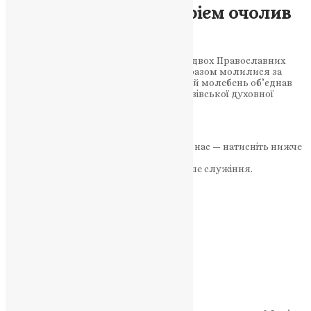
Митрополитом Макарієм очолив
богослужіння
Львів став місцем зустрічі духовенства двох Православних
Церков — української та фінської, які разом молилися за
Божу благодать і братерство. Святковий молебень об’єднав
духовенство, викладачів і студентів Львівської духовної
семінарії…
News
,
10 місяців тому
1 хв
читати
Якщо маєте можливість, підтримайте нас — натисніть нижче
«Пожертва».
Ваша допомога зміцнює наше служіння.
ПОЖЕРТВА
НАШ ТЕЛЕГРАМ
Категорії