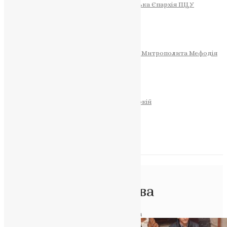
Тернопільсько-Теребовлянська Єпархія ПЦУ
СОБОР РІЗДВА ХРИСТОВОГО
Розклад Богослужінь
Тернопільська Матір Божа
Святині
МИТРОПОЛИТ МЕФОДІЙ
Фонд Пам’яті Блаженнішого Митрополита Мефодія
Історія
ЦЕРКОВНИЙ КАЛЕНДАР
МОЛИТВА
Молитви
ОНЛАЙН ПОСЛУГИ
Записки за здоров’я та за упокій
Запалити свічку
НОВИНИ
Позначка:
Фінська
Православна Церква
Головна
>
Фінська Православна Церква