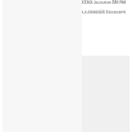
Відео
ENG - News
Житія святих
Медіа
Діти
Листи вірян
Новини
Молитва
Новини з єпархій
Проповіді
Фото
Свята
Архів
Архів
Соц.медіа
Контакти
E-mail:
info@uapc.te.ua
Веб-сайт:
https://uapc.te.ua
Головна
Контакти
Публічна оферта