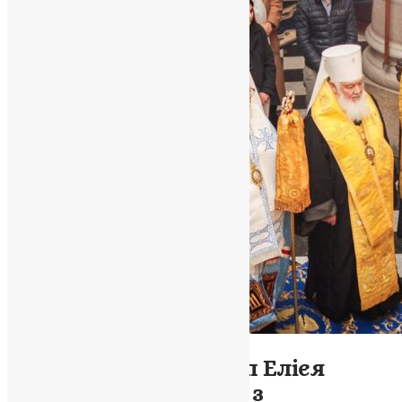
Новини
,
Фото
Фінський Архієпископ Елієя
відвідав Львів і разом з