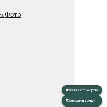
Фото
та
💗
Онлайн пожертва
🕯️
Поставити свічку