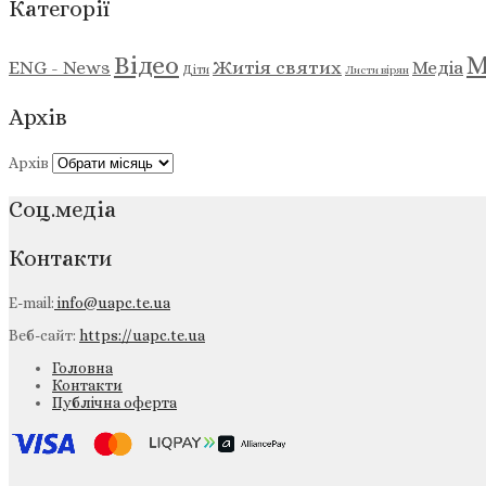
Категорії
М
Відео
ENG - News
Житія святих
Медіа
Діти
Листи вірян
Архів
Архів
Соц.медіа
Контакти
E-mail:
info@uapc.te.ua
Веб-сайт:
https://uapc.te.ua
Головна
Контакти
Публічна оферта