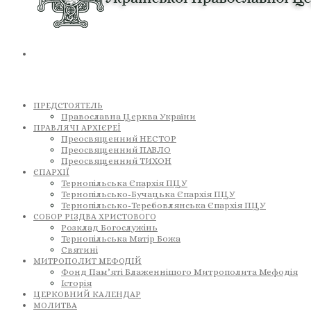
ПРЕДСТОЯТЕЛЬ
Православна Церква України
ПРАВЛЯЧІ АРХІЄРЕЇ
Преосвященний НЕСТОР
Преосвященний ПАВЛО
Преосвященний ТИХОН
ЄПАРХІЇ
Тернопільська Єпархія ПЦУ
Тернопільсько-Бучацька Єпархія ПЦУ
Тернопільсько-Теребовлянська Єпархія ПЦУ
СОБОР РІЗДВА ХРИСТОВОГО
Розклад Богослужінь
Тернопільська Матір Божа
Святині
МИТРОПОЛИТ МЕФОДІЙ
Фонд Пам’яті Блаженнішого Митрополита Мефодія
Історія
ЦЕРКОВНИЙ КАЛЕНДАР
МОЛИТВА