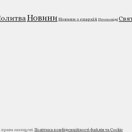
Новини
олитва
Свя
Новини з єпархій
Проповіді
і права захищені.
Політика конфіденційності файлів та Cookie