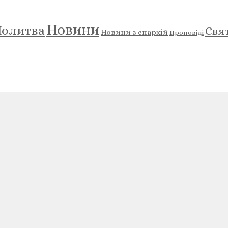
Новини
олитва
Свя
Новини з єпархій
Проповіді