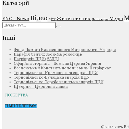
Категорії
М
Відео
ENG - News
Житія святих
Медіа
Діти
Листи вірян
Інші
Фонд Пам’яті Блаженнішого Митрополита Мефодія
Парафія Святих Жон-Мироносиць
Патріархія ПЦУ (УАПЦ)
Офіційна сторінка – Помісна Церква України
Вселенський Константинопольський Патріархат
Тернопільсько-Кременецька єпархія ПЦУ
Тернопільсько-Бучацька єпархія ПЦУ
Тернопільсько-Теребовлянська єпархія ПЦУ
Щедрик – Церковна Лавка
ПОЖЕРТВА
НАШ ТЕЛЕГРАМ
© 2015-2026 Вс