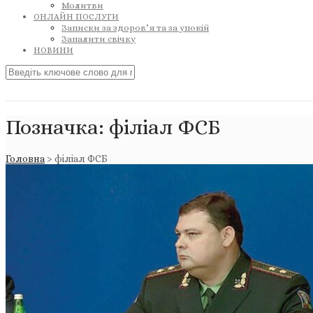
Молитви
ОНЛАЙН ПОСЛУГИ
Записки за здоров’я та за упокій
Запалити свічку
НОВИНИ
Позначка:
філіал ФСБ
Головна
>
філіал ФСБ