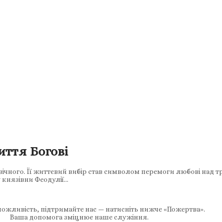
иття Богові
ічного. Її життєвий вибір став символом перемоги любові над т
 князівни Феодулії…
ожливість, підтримайте нас — натисніть нижче «Пожертва».
Ваша допомога зміцнює наше служіння.