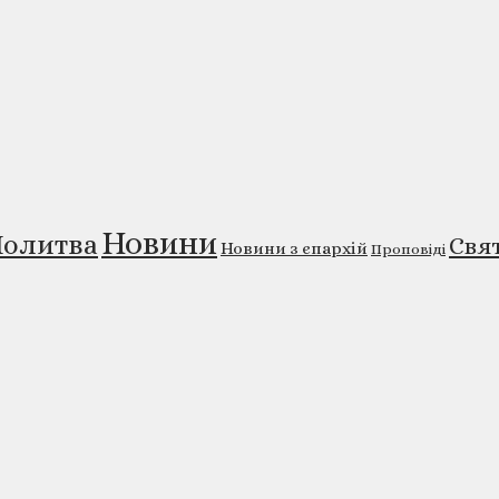
Новини
олитва
Свя
Новини з єпархій
Проповіді