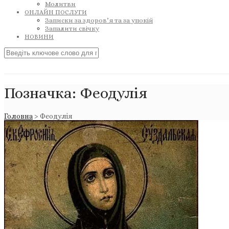
Молитви
ОНЛАЙН ПОСЛУГИ
Записки за здоров’я та за упокій
Запалити свічку
НОВИНИ
Позначка:
Феодулія
Головна
>
Феодулія