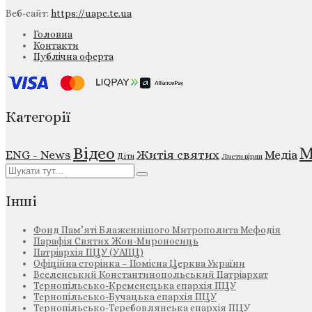
Веб-сайт:
https://uapc.te.ua
Головна
Контакти
Публічна оферта
Категорії
М
Відео
ENG - News
Житія святих
Медіа
Діти
Листи вірян
Інші
Фонд Пам’яті Блаженнішого Митрополита Мефодія
Парафія Святих Жон-Мироносиць
Патріархія ПЦУ (УАПЦ)
Офіційна сторінка – Помісна Церква України
Вселенський Константинопольський Патріархат
Тернопільсько-Кременецька єпархія ПЦУ
Тернопільсько-Бучацька єпархія ПЦУ
Тернопільсько-Теребовлянська єпархія ПЦУ