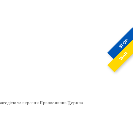
STOP
WAR
рагедією 25 вересня Православна Церква