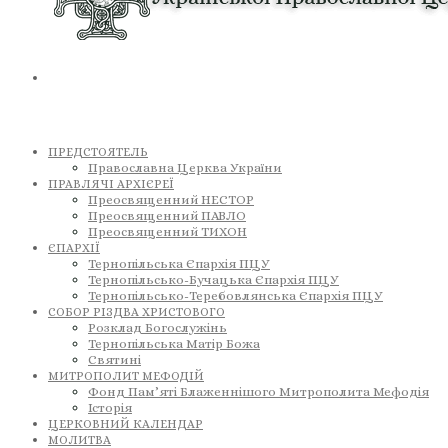
ПРЕДСТОЯТЕЛЬ
Православна Церква України
ПРАВЛЯЧІ АРХІЄРЕЇ
Преосвященний НЕСТОР
Преосвященний ПАВЛО
Преосвященний ТИХОН
ЄПАРХІЇ
Тернопільська Єпархія ПЦУ
Тернопільсько-Бучацька Єпархія ПЦУ
Тернопільсько-Теребовлянська Єпархія ПЦУ
СОБОР РІЗДВА ХРИСТОВОГО
Розклад Богослужінь
Тернопільська Матір Божа
Святині
МИТРОПОЛИТ МЕФОДІЙ
Фонд Пам’яті Блаженнішого Митрополита Мефодія
Історія
ЦЕРКОВНИЙ КАЛЕНДАР
МОЛИТВА