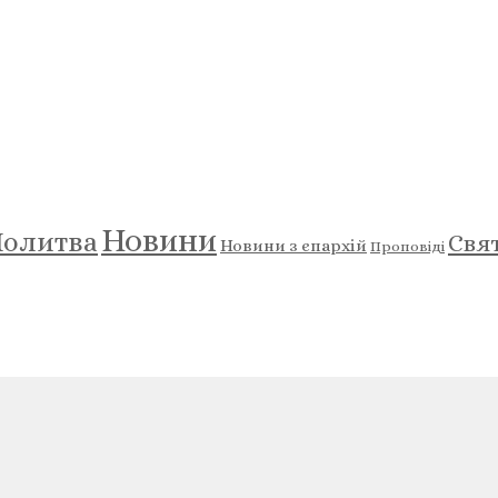
Новини
олитва
Свя
Новини з єпархій
Проповіді