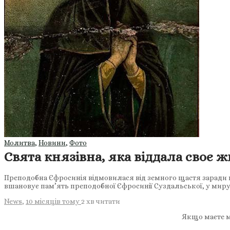
Молитва
,
Новини
,
Фото
Свята князівна, яка віддала своє ж
Преподобна Єфросинія відмовилася від земного щастя заради в
вшановує пам’ять преподобної Єфросинії Суздальської, у миру
News
,
10 місяців тому
2 хв
читати
Якщо маєте м