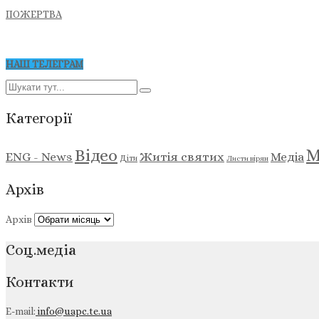
ПОЖЕРТВА
НАШ ТЕЛЕГРАМ
Категорії
М
Відео
ENG - News
Житія святих
Медіа
Діти
Листи вірян
Архів
Архів
Соц.медіа
Контакти
E-mail:
info@uapc.te.ua