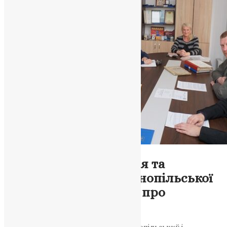
Новини
,
Фото
Тернопільська єпархія та
Державний архів Тернопільської
області уклали угоду про
співпрацю