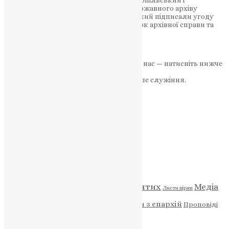
14 березня 2025 року митрополит Тернопільський і
Кременецький Нестор та директор Державного архіву
Тернопільської області Федір Полянський підписали угоду
про співпрацю, спрямовану на розвиток архівної справи та
формування архівного фонду…
News
,
1 рік тому
2 хв
читати
Якщо маєте можливість, підтримайте нас — натисніть нижче
«Пожертва».
Ваша допомога зміцнює наше служіння.
ПОЖЕРТВА
НАШ ТЕЛЕГРАМ
Категорії
Відео
ENG - News
Житія святих
Медіа
Діти
Листи вірян
Новини
Молитва
Новини з єпархій
Проповіді
Фото
Свята