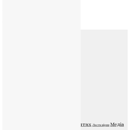
Архів
Архів
Соц.медіа
Контакти
E-mail:
info@uapc.te.ua
Веб-сайт:
https://uapc.te.ua
Головна
Контакти
Публічна оферта
Категорії
Відео
ENG - News
Житія святих
Медіа
Діти
Листи вірян