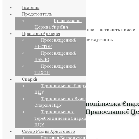
Головна
Предстоятель
Православна
Церква України
Якщо маєте можливість, підтримайте нас — натисніть нижче
Правлячі Архієреї
«Пожертва».
Ваша допомога зміцнює наше служіння.
Преосвященний
НЕСТОР
ПОЖЕРТВА
Преосвященний
ПАВЛО
НАШ ТЕЛЕГРАМ
Преосвященний
ТИХОН
Єпархії
Тернопільська Єпархія
ПЦУ
Тернопільсько-Бучацька
Єпархія ПЦУ
Тернопільсько-
Теребовлянська Єпархія
ПЦУ
Собор Різдва Христового
Розклад Богослужінь