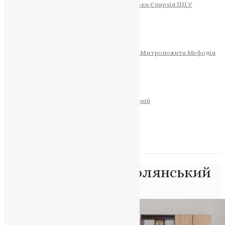
Тернопільсько-Теребовлянська Єпархія ПЦУ
СОБОР РІЗДВА ХРИСТОВОГО
Розклад Богослужінь
Тернопільська Матір Божа
Святині
МИТРОПОЛИТ МЕФОДІЙ
Фонд Пам’яті Блаженнішого Митрополита Мефодія
Історія
ЦЕРКОВНИЙ КАЛЕНДАР
МОЛИТВА
Молитви
ОНЛАЙН ПОСЛУГИ
Записки за здоров’я та за упокій
Запалити свічку
НОВИНИ
Позначка:
Федір Полянський
Головна
>
Федір Полянський