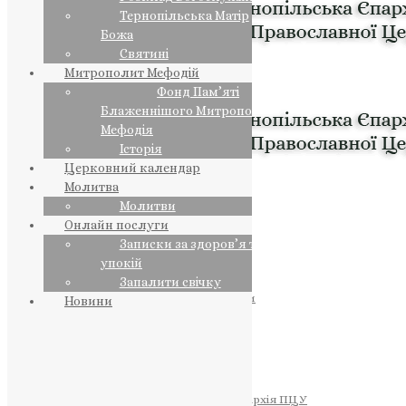
Тернопільська Матір
Божа
Святині
Митрополит Мефодій
Фонд Пам’яті
Блаженнішого Митрополита
Мефодія
Історія
Церковний календар
Молитва
Молитви
Онлайн послуги
Записки за здоров’я та за
упокій
Запалити свічку
ПРЕДСТОЯТЕЛЬ
Православна Церква України
Новини
ПРАВЛЯЧІ АРХІЄРЕЇ
Преосвященний НЕСТОР
Преосвященний ПАВЛО
Преосвященний ТИХОН
ЄПАРХІЇ
Тернопільська Єпархія ПЦУ
Тернопільсько-Бучацька Єпархія ПЦУ