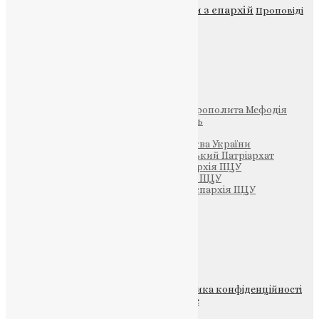
Новини
Молитва
Новини з єпархій
Проповіді
Фото
Свята
Інші
Фонд Пам’яті Блаженнішого Митрополита Мефодія
Парафія Святих Жон-Мироносиць
Патріархія ПЦУ (УАПЦ)
Офіційна сторінка – Помісна Церква України
Вселенський Константинопольський Патріархат
Тернопільсько-Кременецька єпархія ПЦУ
Тернопільсько-Бучацька єпархія ПЦУ
Тернопільсько-Теребовлянська єпархія ПЦУ
Щедрик – Церковна Лавка
ПОЖЕРТВА
НАШ ТЕЛЕГРАМ
© 2015-2026 Всі права захищені.
Політика конфіденційності
файлів та Cookie