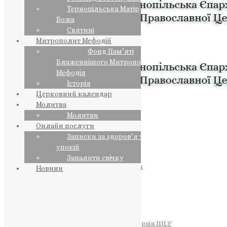
Тернопільська Матір
Божа
Святині
Митрополит Мефодій
Фонд Пам’яті
Блаженнішого Митрополита
Мефодія
Історія
Церковний календар
Молитва
Молитви
Онлайн послуги
Записки за здоров’я та за
упокій
Запалити свічку
ПРЕДСТОЯТЕЛЬ
Православна Церква України
Новини
ПРАВЛЯЧІ АРХІЄРЕЇ
Преосвященний НЕСТОР
Преосвященний ПАВЛО
Преосвященний ТИХОН
ЄПАРХІЇ
Тернопільська Єпархія ПЦУ
Тернопільсько-Бучацька Єпархія ПЦУ