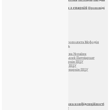
Новини
Молитва
Новини з єпархій
Проповіді
Фото
Свята
Інші
Фонд Пам’яті Блаженнішого Митрополита Мефодія
Парафія Святих Жон-Мироносиць
Патріархія ПЦУ (УАПЦ)
Офіційна сторінка – Помісна Церква України
Вселенський Константинопольський Патріархат
Тернопільсько-Кременецька єпархія ПЦУ
Тернопільсько-Бучацька єпархія ПЦУ
Тернопільсько-Теребовлянська єпархія ПЦУ
Щедрик – Церковна Лавка
ПОЖЕРТВА
НАШ ТЕЛЕГРАМ
© 2015-2026 Всі права захищені.
Політика конфіденційності
файлів та Cookie