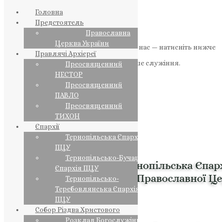
Головна
Предстоятель
Православна
Церква України
Якщо маєте можливість, підтримайте нас — натисніть нижче
Правлячі Архієреї
«Пожертва».
Ваша допомога зміцнює наше служіння.
Преосвященний
НЕСТОР
ПОЖЕРТВА
Преосвященний
ПАВЛО
НАШ ТЕЛЕГРАМ
Преосвященний
ТИХОН
Єпархії
Тернопільська Єпархія
ПЦУ
Тернопільсько-Бучацька
Єпархія ПЦУ
Тернопільсько-
Теребовлянська Єпархія
ПЦУ
Собор Різдва Христового
Розклад Богослужінь