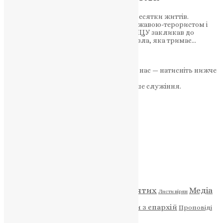
Обстріл Сум на Вербну неділю забрав десятки життів.
Митрополит Епіфаній назвав Росію державою-терористом і
процитував Псалом 93. Предстоятель ПЦУ закликав до
молитов і рішучої боротьби з імперією зла, яка тримає…
News
,
1 рік тому
3 хв
читати
Якщо маєте можливість, підтримайте нас — натисніть нижче
«Пожертва».
Ваша допомога зміцнює наше служіння.
ПОЖЕРТВА
НАШ ТЕЛЕГРАМ
Категорії
Відео
ENG - News
Житія святих
Медіа
Діти
Листи вірян
Новини
Молитва
Новини з єпархій
Проповіді
Фото
Свята