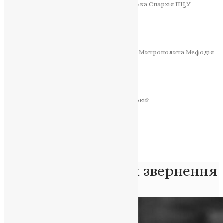
Тернопільсько-Теребовлянська Єпархія ПЦУ
СОБОР РІЗДВА ХРИСТОВОГО
Розклад Богослужінь
Тернопільська Матір Божа
Святині
МИТРОПОЛИТ МЕФОДІЙ
Фонд Пам’яті Блаженнішого Митрополита Мефодія
Історія
ЦЕРКОВНИЙ КАЛЕНДАР
МОЛИТВА
Молитви
ОНЛАЙН ПОСЛУГИ
Записки за здоров’я та за упокій
Запалити свічку
НОВИНИ
Позначка:
Епіфаній звернення
Головна
>
Епіфаній звернення