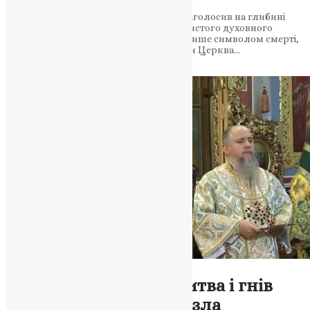
Митрополит Епіфаній у своєму слові наголосив на глибині
Божого смирення та необхідності особистого духовного
пробудження. Чому Плащаниця є не лише символом смерті,
а й початком відродження У день, коли Церква…
News
,
4 місяці тому
2 хв
читати
Молитва
,
Новини
,
Фото
Суми в скорботі: молитва і гнів
проти сатанинського зла