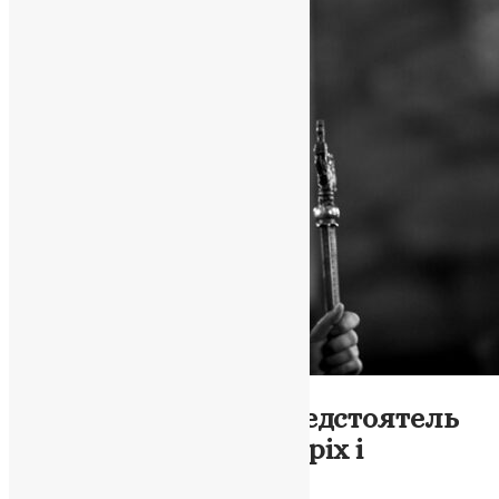
Новини
,
Фото
Велика п’ятниця: Предстоятель
ПЦУ про смирення, гріх і
спасіння