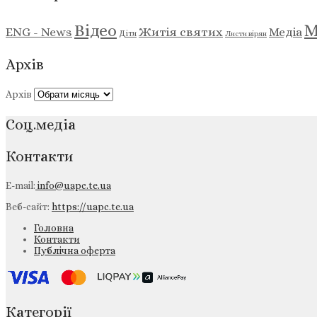
М
Відео
ENG - News
Житія святих
Медіа
Діти
Листи вірян
Архів
Архів
Соц.медіа
Контакти
E-mail:
info@uapc.te.ua
Веб-сайт:
https://uapc.te.ua
Головна
Контакти
Публічна оферта
Категорії