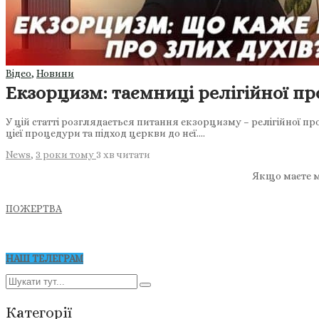
Відео
,
Новини
Екзорцизм: таємниці релігійної про
У цій статті розглядається питання екзорцизму – релігійної п
цієї процедури та підход церкви до неї….
News
,
3 роки тому
3 хв
читати
Якщо маєте м
ПОЖЕРТВА
НАШ ТЕЛЕГРАМ
Категорії