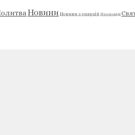
Новини
олитва
Свя
Новини з єпархій
Проповіді