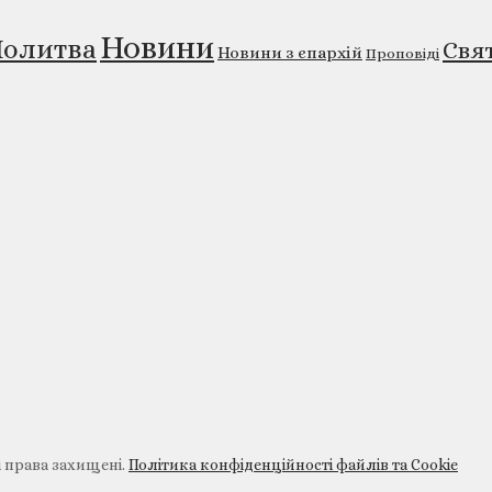
Новини
олитва
Свя
Новини з єпархій
Проповіді
і права захищені.
Політика конфіденційності файлів та Cookie