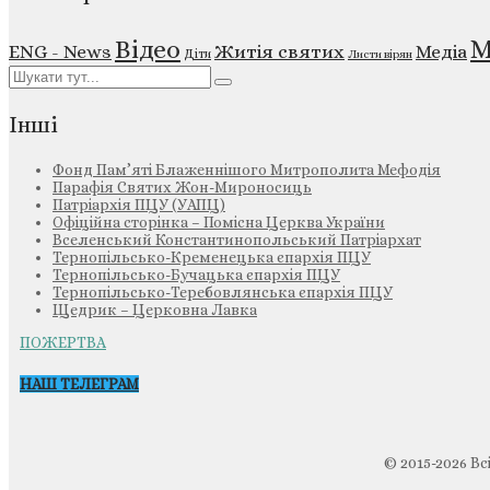
М
Відео
ENG - News
Житія святих
Медіа
Діти
Листи вірян
Інші
Фонд Пам’яті Блаженнішого Митрополита Мефодія
Парафія Святих Жон-Мироносиць
Патріархія ПЦУ (УАПЦ)
Офіційна сторінка – Помісна Церква України
Вселенський Константинопольський Патріархат
Тернопільсько-Кременецька єпархія ПЦУ
Тернопільсько-Бучацька єпархія ПЦУ
Тернопільсько-Теребовлянська єпархія ПЦУ
Щедрик – Церковна Лавка
ПОЖЕРТВА
НАШ ТЕЛЕГРАМ
© 2015-2026 Вс