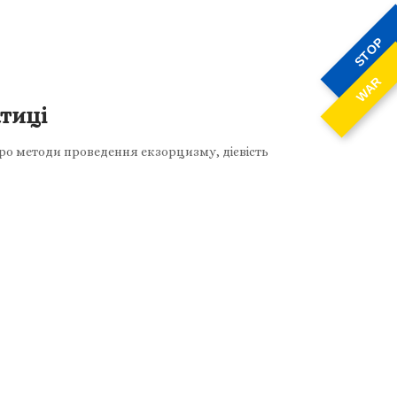
STOP
WAR
ктиці
про методи проведення екзорцизму, дієвість