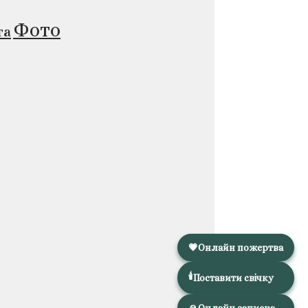
Фото
та
💗
Онлайн пожертва
🕯️
Поставити свічку