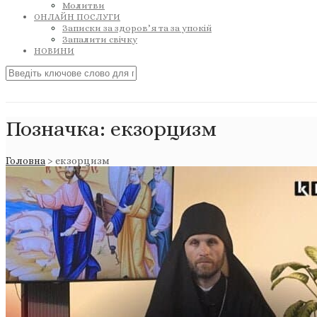
Молитви
ОНЛАЙН ПОСЛУГИ
Записки за здоров’я та за упокій
Запалити свічку
НОВИНИ
Позначка:
екзорцизм
Головна
>
екзорцизм