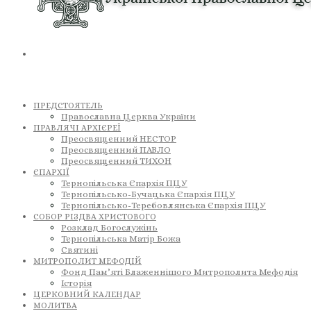
ПРЕДСТОЯТЕЛЬ
Православна Церква України
ПРАВЛЯЧІ АРХІЄРЕЇ
Преосвященний НЕСТОР
Преосвященний ПАВЛО
Преосвященний ТИХОН
ЄПАРХІЇ
Тернопільська Єпархія ПЦУ
Тернопільсько-Бучацька Єпархія ПЦУ
Тернопільсько-Теребовлянська Єпархія ПЦУ
СОБОР РІЗДВА ХРИСТОВОГО
Розклад Богослужінь
Тернопільська Матір Божа
Святині
МИТРОПОЛИТ МЕФОДІЙ
Фонд Пам’яті Блаженнішого Митрополита Мефодія
Історія
ЦЕРКОВНИЙ КАЛЕНДАР
МОЛИТВА