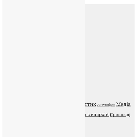
Соц.медіа
Контакти
E-mail:
info@uapc.te.ua
Веб-сайт:
https://uapc.te.ua
Головна
Контакти
Публічна оферта
Категорії
Відео
ENG - News
Житія святих
Медіа
Діти
Листи вірян
Новини
Молитва
Новини з єпархій
Проповіді
Фото
Свята