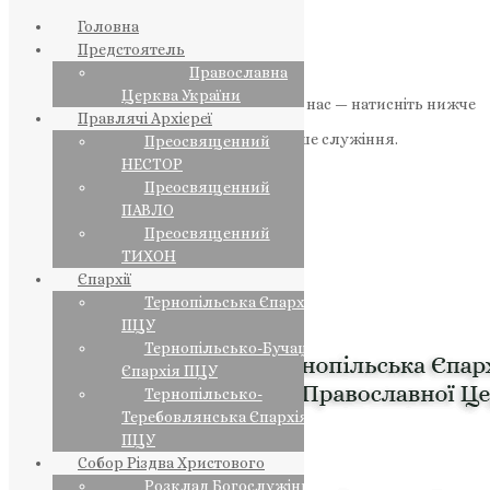
Головна
Предстоятель
Православна
Церква України
Якщо маєте можливість, підтримайте нас — натисніть нижче
Правлячі Архієреї
«Пожертва».
Ваша допомога зміцнює наше служіння.
Преосвященний
НЕСТОР
ПОЖЕРТВА
Преосвященний
ПАВЛО
НАШ ТЕЛЕГРАМ
Преосвященний
ТИХОН
Єпархії
Тернопільська Єпархія
ПЦУ
Тернопільсько-Бучацька
Єпархія ПЦУ
Тернопільсько-
Теребовлянська Єпархія
ПЦУ
Собор Різдва Христового
Розклад Богослужінь