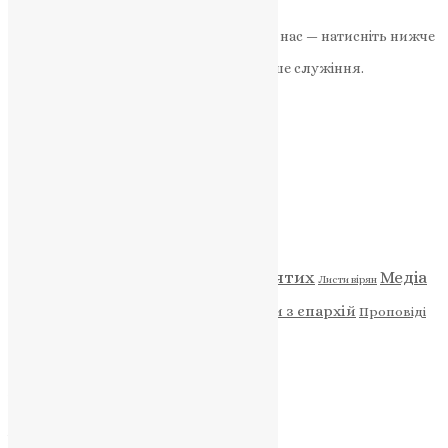
News
,
9 місяців тому
2 хв
читати
Якщо маєте можливість, підтримайте нас — натисніть нижче
«Пожертва».
Ваша допомога зміцнює наше служіння.
ПОЖЕРТВА
НАШ ТЕЛЕГРАМ
Категорії
Відео
ENG - News
Житія святих
Медіа
Діти
Листи вірян
Новини
Молитва
Новини з єпархій
Проповіді
Фото
Свята
Архів
Архів