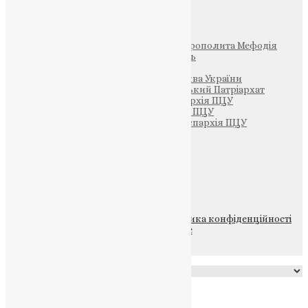
Інші
Фонд Пам’яті Блаженнішого Митрополита Мефодія
Парафія Святих Жон-Мироносиць
Патріархія ПЦУ (УАПЦ)
Офіційна сторінка – Помісна Церква України
Вселенський Константинопольський Патріархат
Тернопільсько-Кременецька єпархія ПЦУ
Тернопільсько-Бучацька єпархія ПЦУ
Тернопільсько-Теребовлянська єпархія ПЦУ
Щедрик – Церковна Лавка
ПОЖЕРТВА
НАШ ТЕЛЕГРАМ
© 2015-2026 Всі права захищені.
Політика конфіденційності
файлів та Cookie
Powered by
Translate