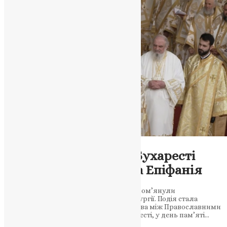
Новини
,
Фото
Єдність у молитві: у Бухаресті
згадали Митрополита Епіфанія
Вселенський і Румунський Патріархи пом’янули
Предстоятеля ПЦУ під час спільної літургії. Подія стала
знаком духовного єднання та братерства між Православними
Церквами 27 жовтня 2025 року в Бухаресті, у день пам’яті…