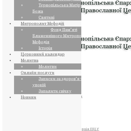
Тернопільська Матір
Божа
Святині
Митрополит Мефодій
Фонд Пам’яті
Блаженнішого Митрополита
Мефодія
Історія
Церковний календар
Молитва
Молитви
Онлайн послуги
Записки за здоров’я та за
упокій
Запалити свічку
ПРЕДСТОЯТЕЛЬ
Православна Церква України
Новини
ПРАВЛЯЧІ АРХІЄРЕЇ
Преосвященний НЕСТОР
Преосвященний ПАВЛО
Преосвященний ТИХОН
ЄПАРХІЇ
Тернопільська Єпархія ПЦУ
Тернопільсько-Бучацька Єпархія ПЦУ