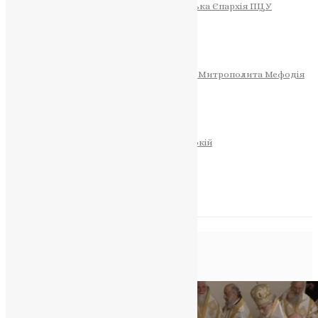
Тернопільсько-Теребовлянська Єпархія ПЦУ
СОБОР РІЗДВА ХРИСТОВОГО
Розклад Богослужінь
Тернопільська Матір Божа
Святині
МИТРОПОЛИТ МЕФОДІЙ
Фонд Пам’яті Блаженнішого Митрополита Мефодія
Історія
ЦЕРКОВНИЙ КАЛЕНДАР
МОЛИТВА
Молитви
ОНЛАЙН ПОСЛУГИ
Записки за здоров’я та за упокій
Запалити свічку
НОВИНИ
Позначка:
Диптих
Головна
>
Диптих