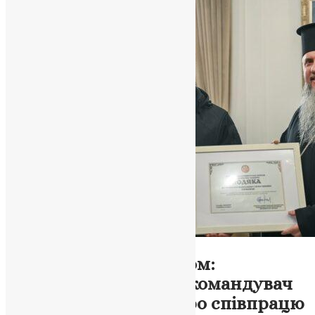
Новини
,
Фото
Церква поруч із воїном:
Предстоятель ПЦУ і командувач
Сухопутних військ про співпрацю