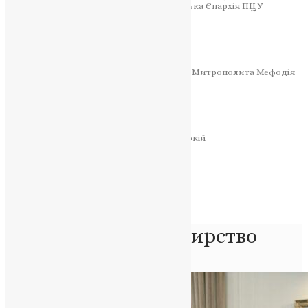
Тернопільсько-Теребовлянська Єпархія ПЦУ
СОБОР РІЗДВА ХРИСТОВОГО
Розклад Богослужінь
Тернопільська Матір Божа
Святині
МИТРОПОЛИТ МЕФОДІЙ
Фонд Пам’яті Блаженнішого Митрополита Мефодія
Історія
ЦЕРКОВНИЙ КАЛЕНДАР
МОЛИТВА
Молитви
ОНЛАЙН ПОСЛУГИ
Записки за здоров’я та за упокій
Запалити свічку
НОВИНИ
Позначка:
душпастирство
Головна
>
душпастирство