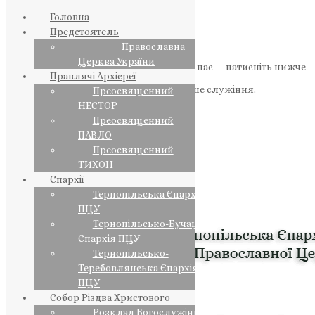
Головна
Предстоятель
Православна
Церква України
Якщо маєте можливість, підтримайте нас — натисніть нижче
Правлячі Архієреї
«Пожертва».
Ваша допомога зміцнює наше служіння.
Преосвященний
НЕСТОР
ПОЖЕРТВА
Преосвященний
ПАВЛО
НАШ ТЕЛЕГРАМ
Преосвященний
ТИХОН
Єпархії
Тернопільська Єпархія
ПЦУ
Тернопільсько-Бучацька
Єпархія ПЦУ
Тернопільсько-
Теребовлянська Єпархія
ПЦУ
Собор Різдва Христового
Розклад Богослужінь