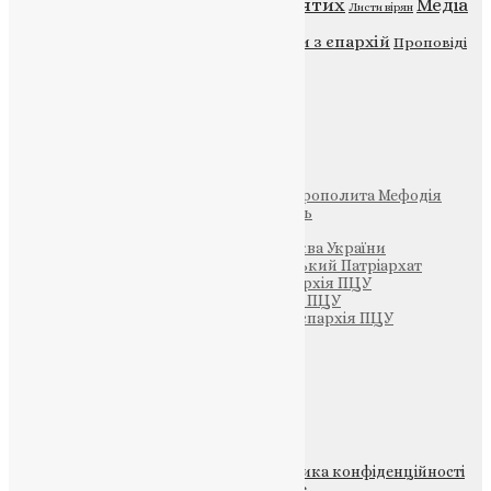
Відео
ENG - News
Житія святих
Медіа
Діти
Листи вірян
Новини
Молитва
Новини з єпархій
Проповіді
Фото
Свята
Інші
Фонд Пам’яті Блаженнішого Митрополита Мефодія
Парафія Святих Жон-Мироносиць
Патріархія ПЦУ (УАПЦ)
Офіційна сторінка – Помісна Церква України
Вселенський Константинопольський Патріархат
Тернопільсько-Кременецька єпархія ПЦУ
Тернопільсько-Бучацька єпархія ПЦУ
Тернопільсько-Теребовлянська єпархія ПЦУ
Щедрик – Церковна Лавка
ПОЖЕРТВА
НАШ ТЕЛЕГРАМ
© 2015-2026 Всі права захищені.
Політика конфіденційності
файлів та Cookie