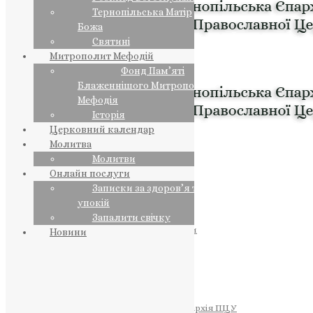
Тернопільська Матір
Божа
Святині
Митрополит Мефодій
Фонд Пам’яті
Блаженнішого Митрополита
Мефодія
Історія
Церковний календар
Молитва
Молитви
Онлайн послуги
Записки за здоров’я та за
упокій
Запалити свічку
ПРЕДСТОЯТЕЛЬ
Православна Церква України
Новини
ПРАВЛЯЧІ АРХІЄРЕЇ
Преосвященний НЕСТОР
Преосвященний ПАВЛО
Преосвященний ТИХОН
ЄПАРХІЇ
Тернопільська Єпархія ПЦУ
Тернопільсько-Бучацька Єпархія ПЦУ