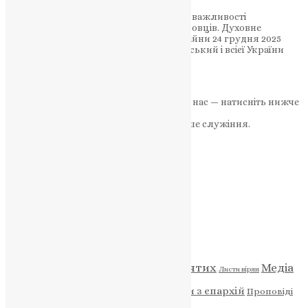
Під час зустрічі сторони наголосили на важливості
душпастирської опіки військовослужбовців. Духовне
служіння в умовах повномасштабної війни 24 грудня 2025
року Блаженнійший Митрополит Київський і всієї України
Епіфаній у своїй резиденції…
News
,
8 місяців тому
1 хв
читати
Якщо маєте можливість, підтримайте нас — натисніть нижче
«Пожертва».
Ваша допомога зміцнює наше служіння.
ПОЖЕРТВА
НАШ ТЕЛЕГРАМ
Категорії
Відео
ENG - News
Житія святих
Медіа
Діти
Листи вірян
Новини
Молитва
Новини з єпархій
Проповіді