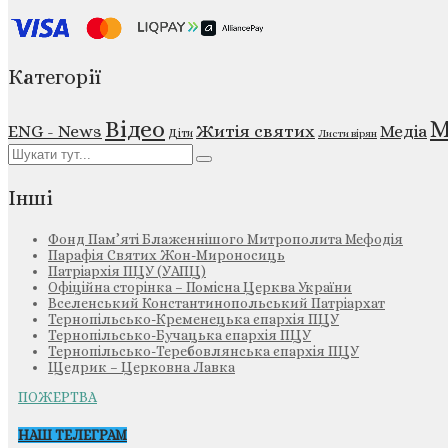
Категорії
М
Відео
ENG - News
Житія святих
Медіа
Діти
Листи вірян
Інші
Фонд Пам’яті Блаженнішого Митрополита Мефодія
Парафія Святих Жон-Мироносиць
Патріархія ПЦУ (УАПЦ)
Офіційна сторінка – Помісна Церква України
Вселенський Константинопольський Патріархат
Тернопільсько-Кременецька єпархія ПЦУ
Тернопільсько-Бучацька єпархія ПЦУ
Тернопільсько-Теребовлянська єпархія ПЦУ
Щедрик – Церковна Лавка
ПОЖЕРТВА
НАШ ТЕЛЕГРАМ