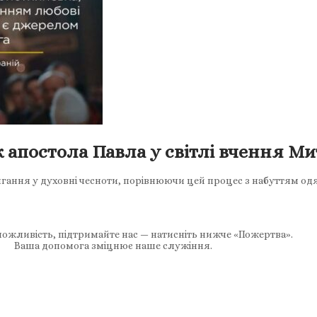
 апостола Павла у світлі вчення М
ання у духовні чесноти, порівнюючи цей процес з набуттям одяг
ожливість, підтримайте нас — натисніть нижче «Пожертва».
Ваша допомога зміцнює наше служіння.