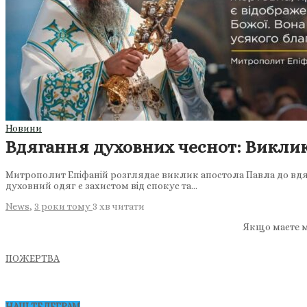
Новини
Вдягання духовних чеснот: Виклик
Митрополит Епіфаній розглядає виклик апостола Павла до вдяг
духовний одяг є захистом від спокус та…
News
,
3 роки тому
3 хв
читати
Якщо маєте м
ПОЖЕРТВА
НАШ ТЕЛЕГРАМ