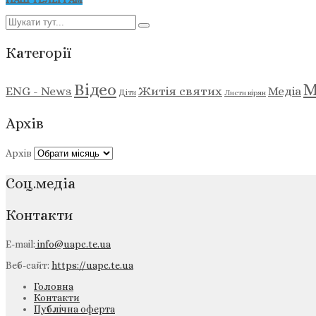
Категорії
М
Відео
ENG - News
Житія святих
Медіа
Діти
Листи вірян
Архів
Архів
Соц.медіа
Контакти
E-mail:
info@uapc.te.ua
Веб-сайт:
https://uapc.te.ua
Головна
Контакти
Публічна оферта