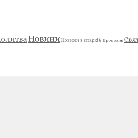
Новини
олитва
Свя
Новини з єпархій
Проповіді