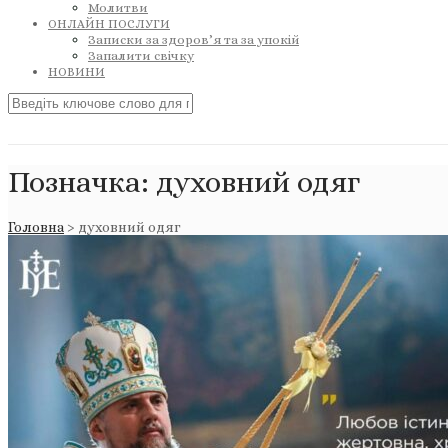
Молитви
ОНЛАЙН ПОСЛУГИ
Записки за здоров’я та за упокій
Запалити свічку
НОВИНИ
Позначка:
духовний одяг
Головна
>
духовний одяг