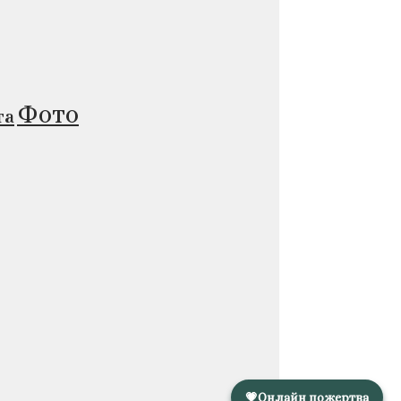
Фото
та
💗
Онлайн пожертва