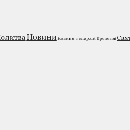
Новини
олитва
Свя
Новини з єпархій
Проповіді