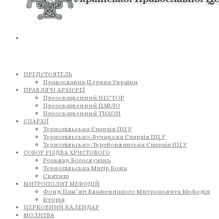
ПРЕДСТОЯТЕЛЬ
Православна Церква України
ПРАВЛЯЧІ АРХІЄРЕЇ
Преосвященний НЕСТОР
Преосвященний ПАВЛО
Преосвященний ТИХОН
ЄПАРХІЇ
Тернопільська Єпархія ПЦУ
Тернопільсько-Бучацька Єпархія ПЦУ
Тернопільсько-Теребовлянська Єпархія ПЦУ
СОБОР РІЗДВА ХРИСТОВОГО
Розклад Богослужінь
Тернопільська Матір Божа
Святині
МИТРОПОЛИТ МЕФОДІЙ
Фонд Пам’яті Блаженнішого Митрополита Мефодія
Історія
ЦЕРКОВНИЙ КАЛЕНДАР
МОЛИТВА