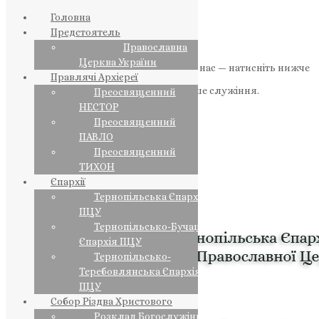
Головна
Предстоятель
Православна
Церква України
Якщо маєте можливість, підтримайте нас — натисніть нижче
Правлячі Архієреї
«Пожертва».
Ваша допомога зміцнює наше служіння.
Преосвященний
НЕСТОР
ПОЖЕРТВА
Преосвященний
ПАВЛО
НАШ ТЕЛЕГРАМ
Преосвященний
ТИХОН
Єпархії
Тернопільська Єпархія
ПЦУ
Тернопільсько-Бучацька
Єпархія ПЦУ
Тернопільсько-
Теребовлянська Єпархія
ПЦУ
Собор Різдва Христового
Розклад Богослужінь