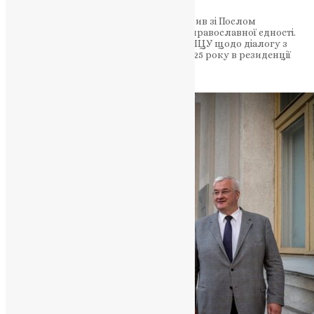
Предстоятель Церкви України обговорив зі Послом
зміцнення міжнародної підтримки та православної єдності.
Митрополит Епіфаній розповів про дії ПЦУ щодо діалогу з
Румунським патріархатом 23 липня 2025 року в резиденції
Предстоятеля…
News
,
1 рік тому
2 хв
читати