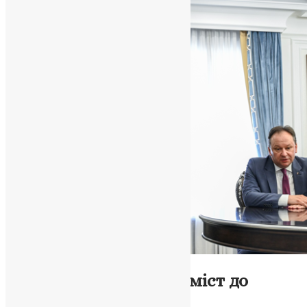
Новини
,
Фото
ПЦУ будує духовний міст до
Румунії