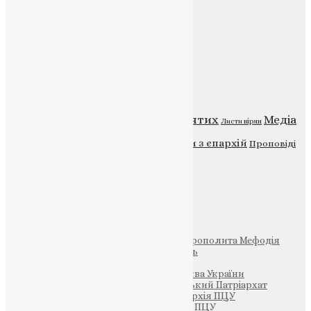
Головна
Контакти
Публічна оферта
Категорії
Відео
ENG - News
Житія святих
Медіа
Діти
Листи вірян
Новини
Молитва
Новини з єпархій
Проповіді
Фото
Свята
Інші
Фонд Пам’яті Блаженнішого Митрополита Мефодія
Парафія Святих Жон-Мироносиць
Патріархія ПЦУ (УАПЦ)
Офіційна сторінка – Помісна Церква України
Вселенський Константинопольський Патріархат
Тернопільсько-Кременецька єпархія ПЦУ
Тернопільсько-Бучацька єпархія ПЦУ