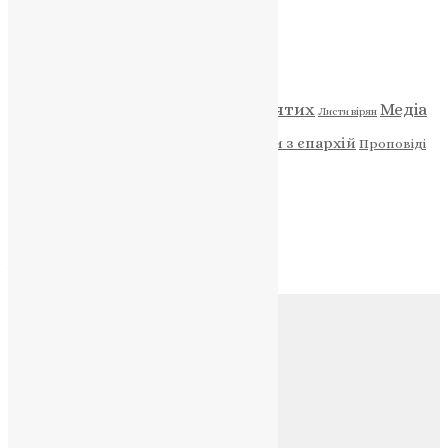
Категорії
Відео
ENG - News
Житія святих
Медіа
Діти
Листи вірян
Новини
Молитва
Новини з єпархій
Проповіді
Фото
Свята
Архів
Архів
Соц.медіа
Контакти
E-mail:
info@uapc.te.ua
Веб-сайт:
https://uapc.te.ua