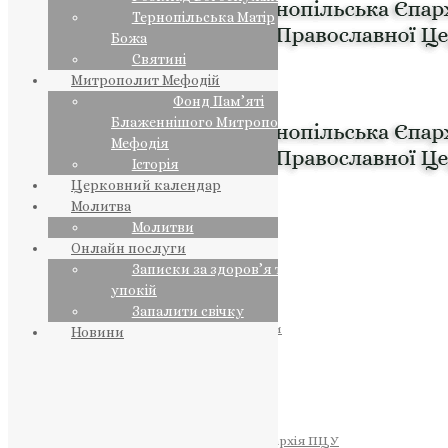
Тернопільська Матір
Божа
Святині
Митрополит Мефодій
Фонд Пам’яті
Блаженнішого Митрополита
Мефодія
Історія
Церковний календар
Молитва
Молитви
Онлайн послуги
Записки за здоров’я та за
упокій
Запалити свічку
ПРЕДСТОЯТЕЛЬ
Православна Церква України
Новини
ПРАВЛЯЧІ АРХІЄРЕЇ
Преосвященний НЕСТОР
Преосвященний ПАВЛО
Преосвященний ТИХОН
ЄПАРХІЇ
Тернопільська Єпархія ПЦУ
Тернопільсько-Бучацька Єпархія ПЦУ