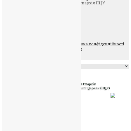
Тернопільсько-Теребовлянська єпархія ПЦУ
Щедрик – Церковна Лавка
ПОЖЕРТВА
НАШ ТЕЛЕГРАМ
© 2015-2026 Всі права захищені.
Політика конфіденційності
файлів та Cookie
Powered by
Translate