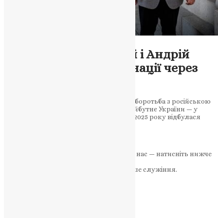
Новини
,
Фото
Митрополит Епіфаній і Андрій
Сибіга: консолідація нації через
духовні цінності
У центрі уваги — підтримка українців і боротьба з російською
пропагандою. Зустріч показала, що майбутнє України — у
тісному союзі віри й держави 5 червня 2025 року відбулася
важлива зустріч,…
News
,
1 рік тому
1 хв
читати
Якщо маєте можливість, підтримайте нас — натисніть нижче
«Пожертва».
Ваша допомога зміцнює наше служіння.
ПОЖЕРТВА
НАШ ТЕЛЕГРАМ