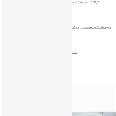
Тернопільсько-Теребовлянська Єпархія ПЦУ
СОБОР РІЗДВА ХРИСТОВОГО
Розклад Богослужінь
Тернопільська Матір Божа
Святині
МИТРОПОЛИТ МЕФОДІЙ
Фонд Пам’яті Блаженнішого Митрополита Мефодія
Історія
ЦЕРКОВНИЙ КАЛЕНДАР
МОЛИТВА
Молитви
ОНЛАЙН ПОСЛУГИ
Записки за здоров’я та за упокій
Запалити свічку
НОВИНИ
Позначка:
духовна
дипломатія
Головна
>
духовна дипломатія