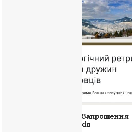
Новини
,
Фото
Ретрит “Серед своїх”: Запрошення
для дружин захисників