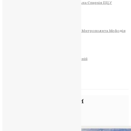
Тернопільсько-Теребовлянська Єпархія ПЦУ
СОБОР РІЗДВА ХРИСТОВОГО
Розклад Богослужінь
Тернопільська Матір Божа
Святині
МИТРОПОЛИТ МЕФОДІЙ
Фонд Пам’яті Блаженнішого Митрополита Мефодія
Історія
ЦЕРКОВНИЙ КАЛЕНДАР
МОЛИТВА
Молитви
ОНЛАЙН ПОСЛУГИ
Записки за здоров’я та за упокій
Запалити свічку
НОВИНИ
Позначка:
дружини
захисників
Головна
>
дружини захисників