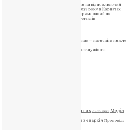
Запрошуємо дружин захисників України на відновлюючий
ретрит “Серед своїх”. З 14 по 17 грудня 2023 року в Карпатах
вас чекає чотириденний відпочинок, спрямований на
відновлення гармонії та надання інструментів
самодопомоги….
News
,
3 роки тому
1 хв
читати
Якщо маєте можливість, підтримайте нас — натисніть нижче
«Пожертва».
Ваша допомога зміцнює наше служіння.
ПОЖЕРТВА
НАШ ТЕЛЕГРАМ
Категорії
Відео
ENG - News
Житія святих
Медіа
Діти
Листи вірян
Новини
Молитва
Новини з єпархій
Проповіді
Фото
Свята