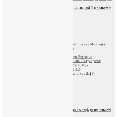
Новини
Молитва
Новини з єпархій
Проповіді
Фото
Свята
Інші
Фонд Пам’яті Блаженнішого Митрополита Мефодія
Парафія Святих Жон-Мироносиць
Патріархія ПЦУ (УАПЦ)
Офіційна сторінка – Помісна Церква України
Вселенський Константинопольський Патріархат
Тернопільсько-Кременецька єпархія ПЦУ
Тернопільсько-Бучацька єпархія ПЦУ
Тернопільсько-Теребовлянська єпархія ПЦУ
Щедрик – Церковна Лавка
ПОЖЕРТВА
НАШ ТЕЛЕГРАМ
© 2015-2026 Всі права захищені.
Політика конфіденційності
файлів та Cookie