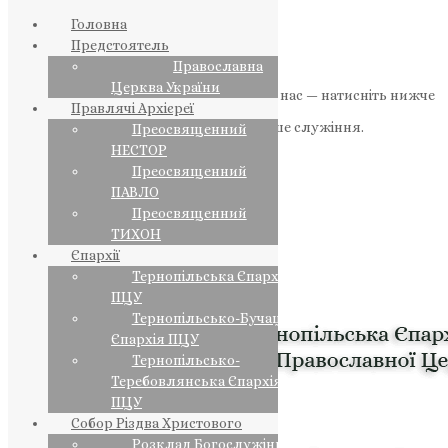
Головна
Предстоятель
Православна
Церква України
Якщо маєте можливість, підтримайте нас — натисніть нижче
Правлячі Архієреї
«Пожертва».
Ваша допомога зміцнює наше служіння.
Преосвященний
НЕСТОР
ПОЖЕРТВА
Преосвященний
ПАВЛО
НАШ ТЕЛЕГРАМ
Преосвященний
ТИХОН
Єпархії
Тернопільська Єпархія
ПЦУ
Тернопільсько-Бучацька
Єпархія ПЦУ
Тернопільсько-
Теребовлянська Єпархія
ПЦУ
Собор Різдва Христового
Розклад Богослужінь