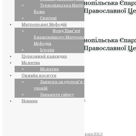
Тернопільська Матір
Божа
Святині
Митрополит Мефодій
Фонд Пам’яті
Блаженнішого Митрополита
Мефодія
Історія
Церковний календар
Молитва
Молитви
Онлайн послуги
Записки за здоров’я та за
упокій
Запалити свічку
ПРЕДСТОЯТЕЛЬ
Православна Церква України
Новини
ПРАВЛЯЧІ АРХІЄРЕЇ
Преосвященний НЕСТОР
Преосвященний ПАВЛО
Преосвященний ТИХОН
ЄПАРХІЇ
Тернопільська Єпархія ПЦУ
Тернопільсько-Бучацька Єпархія ПЦУ