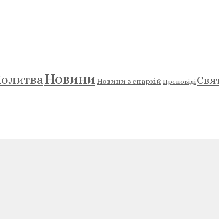
Новини
олитва
Свя
Новини з єпархій
Проповіді