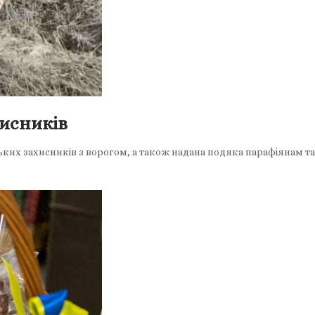
хисників
ських захисників з ворогом, а також надана подяка парафіянам 