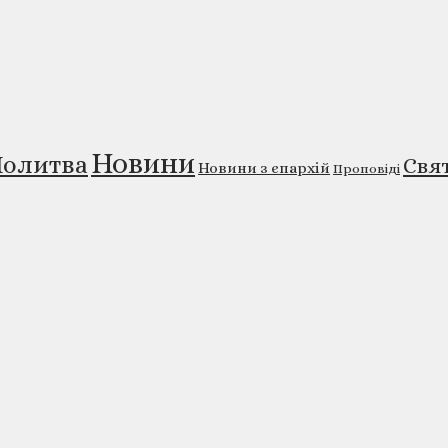
Новини
олитва
Свя
Новини з єпархій
Проповіді