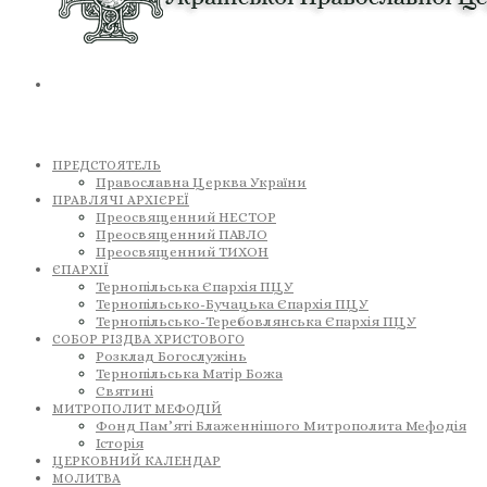
ПРЕДСТОЯТЕЛЬ
Православна Церква України
ПРАВЛЯЧІ АРХІЄРЕЇ
Преосвященний НЕСТОР
Преосвященний ПАВЛО
Преосвященний ТИХОН
ЄПАРХІЇ
Тернопільська Єпархія ПЦУ
Тернопільсько-Бучацька Єпархія ПЦУ
Тернопільсько-Теребовлянська Єпархія ПЦУ
СОБОР РІЗДВА ХРИСТОВОГО
Розклад Богослужінь
Тернопільська Матір Божа
Святині
МИТРОПОЛИТ МЕФОДІЙ
Фонд Пам’яті Блаженнішого Митрополита Мефодія
Історія
ЦЕРКОВНИЙ КАЛЕНДАР
МОЛИТВА