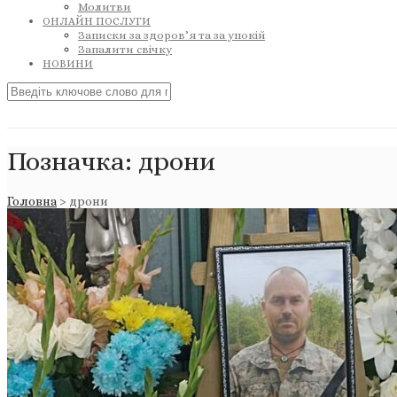
Молитви
ОНЛАЙН ПОСЛУГИ
Записки за здоров’я та за упокій
Запалити свічку
НОВИНИ
Позначка:
дрони
Головна
>
дрони