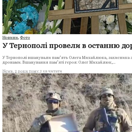
Новини
,
Фото
У Тернополі провели в останню д
У Тернополі вшанували пам’ять Олега Михайлюка, захисника зі
дронами. Вшанування пам’яті героя: Олег Михайлюк,…
News
,
2 роки тому
2 хв
читати