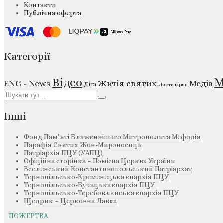
Контакти
Публічна оферта
Категорії
М
Відео
ENG - News
Житія святих
Медіа
Діти
Листи вірян
Інші
Фонд Пам’яті Блаженнішого Митрополита Мефодія
Парафія Святих Жон-Мироносиць
Патріархія ПЦУ (УАПЦ)
Офіційна сторінка – Помісна Церква України
Вселенський Константинопольський Патріархат
Тернопільсько-Кременецька єпархія ПЦУ
Тернопільсько-Бучацька єпархія ПЦУ
Тернопільсько-Теребовлянська єпархія ПЦУ
Щедрик – Церковна Лавка
ПОЖЕРТВА