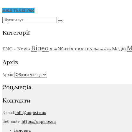
НАШ ТЕЛЕГРАМ
Категорії
М
Відео
ENG - News
Житія святих
Медіа
Діти
Листи вірян
Архів
Архів
Соц.медіа
Контакти
E-mail:
info@uapc.te.ua
Веб-сайт:
https://uapc.te.ua
Головна