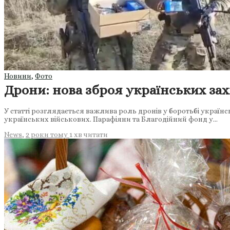
Новини
,
Фото
Дрони: нова зброя українських за
У статті розглядається важлива роль дронів у боротьбі україн
українських військових. Парафіяни та Благодійний фонд у…
News
,
2 роки тому
1 хв
читати