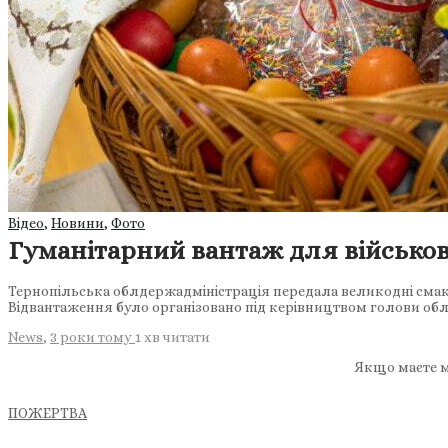
Відео
,
Новини
,
Фото
Гуманітарний вантаж для військов
Тернопільська облдержадміністрація передала великодні смако
Відвантаження було організовано під керівництвом голови обл
News
,
3 роки тому
1 хв
читати
Якщо маєте м
ПОЖЕРТВА