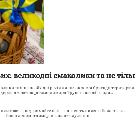
их: великодні смаколики та не тіль
лики та інші необхідні речі для 105 окремої бригади територіа
держадміністрації Володимира Труша. Такі дії влади…
ожливість, підтримайте нас — натисніть нижче «Пожертва».
Ваша допомога зміцнює наше служіння.