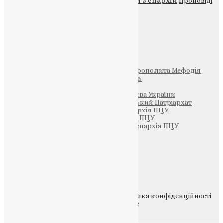
Новини з єпархій
Проповіді
Фото
Свята
Інші
Фонд Пам’яті Блаженнішого Митрополита Мефодія
Парафія Святих Жон-Мироносиць
Патріархія ПЦУ (УАПЦ)
Офіційна сторінка – Помісна Церква України
Вселенський Константинопольський Патріархат
Тернопільсько-Кременецька єпархія ПЦУ
Тернопільсько-Бучацька єпархія ПЦУ
Тернопільсько-Теребовлянська єпархія ПЦУ
Щедрик – Церковна Лавка
ПОЖЕРТВА
НАШ ТЕЛЕГРАМ
© 2015-2026 Всі права захищені.
Політика конфіденційності
файлів та Cookie