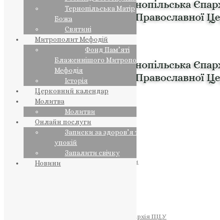
Тернопільська Матір
Божа
Святині
Митрополит Мефодій
Фонд Пам’яті
Блаженнішого Митрополита
Мефодія
Історія
Церковний календар
Молитва
Молитви
Онлайн послуги
Записки за здоров’я та за
упокій
Запалити свічку
ПРЕДСТОЯТЕЛЬ
Православна Церква України
Новини
ПРАВЛЯЧІ АРХІЄРЕЇ
Преосвященний НЕСТОР
Преосвященний ПАВЛО
Преосвященний ТИХОН
ЄПАРХІЇ
Тернопільська Єпархія ПЦУ
Тернопільсько-Бучацька Єпархія ПЦУ