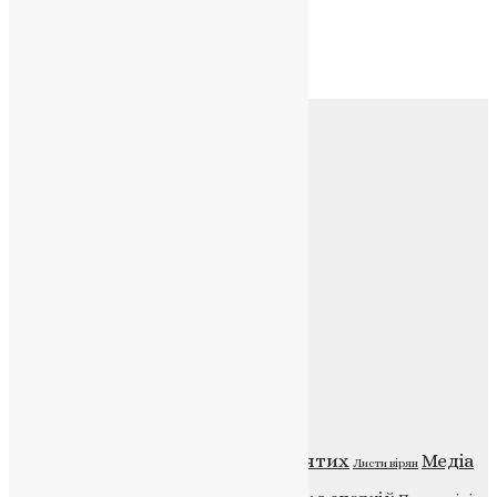
Архів
Архів
Соц.медіа
Контакти
E-mail:
info@uapc.te.ua
Веб-сайт:
https://uapc.te.ua
Головна
Контакти
Публічна оферта
Категорії
Відео
ENG - News
Житія святих
Медіа
Діти
Листи вірян
Новини
Молитва