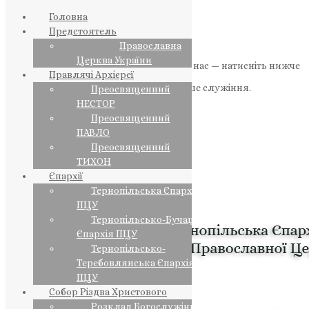
Головна
Предстоятель
Православна
Церква України
Якщо маєте можливість, підтримайте нас — натисніть нижче
Правлячі Архієреї
«Пожертва».
Ваша допомога зміцнює наше служіння.
Преосвященний
НЕСТОР
ПОЖЕРТВА
Преосвященний
ПАВЛО
НАШ ТЕЛЕГРАМ
Преосвященний
ТИХОН
Єпархії
Тернопільська Єпархія
ПЦУ
Тернопільсько-Бучацька
Єпархія ПЦУ
Тернопільсько-
Теребовлянська Єпархія
ПЦУ
Собор Різдва Христового
Розклад Богослужінь