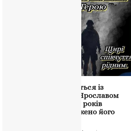
Новини
,
Фото
Борщівщина прощається із
захисником України Ярославом
Крочаком: після двох років
очікування підтверджено його
загибель