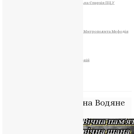
Тернопільсько-Теребовлянська Єпархія ПЦУ
СОБОР РІЗДВА ХРИСТОВОГО
Розклад Богослужінь
Тернопільська Матір Божа
Святині
МИТРОПОЛИТ МЕФОДІЙ
Фонд Пам’яті Блаженнішого Митрополита Мефодія
Історія
ЦЕРКОВНИЙ КАЛЕНДАР
МОЛИТВА
Молитви
ОНЛАЙН ПОСЛУГИ
Записки за здоров’я та за упокій
Запалити свічку
НОВИНИ
Позначка:
Донеччина Водяне
Головна
>
Донеччина Водяне