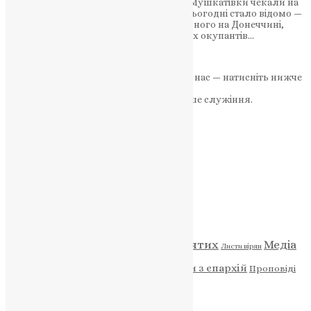
Понад два роки родина і громада села Мушкатівки чекали на
повернення воїна-земляка з фронту. Сьогодні стало відомо —
Ярослав Крочак загинув поблизу Водяного на Донеччині,
захищаючи Батьківщину від російських окупантів…
News
,
10 місяців тому
2 хв
читати
Якщо маєте можливість, підтримайте нас — натисніть нижче
«Пожертва».
Ваша допомога зміцнює наше служіння.
ПОЖЕРТВА
НАШ ТЕЛЕГРАМ
Категорії
Відео
ENG - News
Житія святих
Медіа
Діти
Листи вірян
Новини
Молитва
Новини з єпархій
Проповіді
Фото
Свята