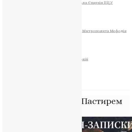
Тернопільсько-Теребовлянська Єпархія ПЦУ
СОБОР РІЗДВА ХРИСТОВОГО
Розклад Богослужінь
Тернопільська Матір Божа
Святині
МИТРОПОЛИТ МЕФОДІЙ
Фонд Пам’яті Блаженнішого Митрополита Мефодія
Історія
ЦЕРКОВНИЙ КАЛЕНДАР
МОЛИТВА
Молитви
ОНЛАЙН ПОСЛУГИ
Записки за здоров’я та за упокій
Запалити свічку
НОВИНИ
Позначка:
Добрим Пастирем
Головна
>
Добрим Пастирем