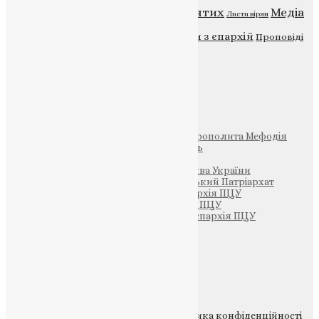
Відео
ENG - News
Житія святих
Медіа
Діти
Листи вірян
Новини
Молитва
Новини з єпархій
Проповіді
Фото
Свята
Інші
Фонд Пам’яті Блаженнішого Митрополита Мефодія
Парафія Святих Жон-Мироносиць
Патріархія ПЦУ (УАПЦ)
Офіційна сторінка – Помісна Церква України
Вселенський Константинопольський Патріархат
Тернопільсько-Кременецька єпархія ПЦУ
Тернопільсько-Бучацька єпархія ПЦУ
Тернопільсько-Теребовлянська єпархія ПЦУ
Щедрик – Церковна Лавка
ПОЖЕРТВА
НАШ ТЕЛЕГРАМ
© 2015-2026 Всі права захищені.
Політика конфіденційності