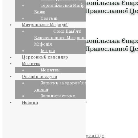
Тернопільська Матір
Божа
Святині
Митрополит Мефодій
Фонд Пам’яті
Блаженнішого Митрополита
Мефодія
Історія
Церковний календар
Молитва
Молитви
Онлайн послуги
Записки за здоров’я та за
упокій
Запалити свічку
ПРЕДСТОЯТЕЛЬ
Православна Церква України
Новини
ПРАВЛЯЧІ АРХІЄРЕЇ
Преосвященний НЕСТОР
Преосвященний ПАВЛО
Преосвященний ТИХОН
ЄПАРХІЇ
Тернопільська Єпархія ПЦУ
Тернопільсько-Бучацька Єпархія ПЦУ