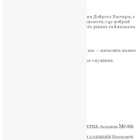
кроком інструкція
3-та Неділя після Пасхи, відома як Неділя Доброго Пастиря, є
важливим днем для християнської спільноти, і це добрий
час для подання онлайн-записок за своїх рідних та близьких.
У цій статті…
News
,
3 роки тому
2 хв
читати
Якщо маєте можливість, підтримайте нас — натисніть нижче
«Пожертва».
Ваша допомога зміцнює наше служіння.
ПОЖЕРТВА
НАШ ТЕЛЕГРАМ
Категорії
Відео
ENG - News
Житія святих
Медіа
Діти
Листи вірян
Новини
Молитва
Новини з єпархій
Проповіді