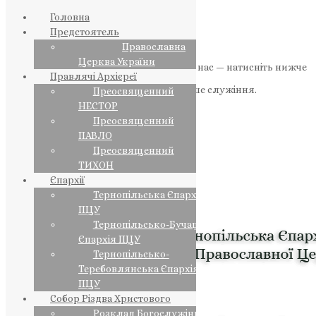
Головна
Предстоятель
Православна
Церква України
Якщо маєте можливість, підтримайте нас — натисніть нижче
Правлячі Архієреї
«Пожертва».
Ваша допомога зміцнює наше служіння.
Преосвященний
НЕСТОР
ПОЖЕРТВА
Преосвященний
ПАВЛО
НАШ ТЕЛЕГРАМ
Преосвященний
ТИХОН
Єпархії
Тернопільська Єпархія
ПЦУ
Тернопільсько-Бучацька
Єпархія ПЦУ
Тернопільсько-
Теребовлянська Єпархія
ПЦУ
Собор Різдва Христового
Розклад Богослужінь