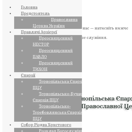
Головна
Предстоятель
Православна
Церква України
Якщо маєте можливість, підтримайте нас — натисніть нижче
Правлячі Архієреї
«Пожертва».
Ваша допомога зміцнює наше служіння.
Преосвященний
НЕСТОР
ПОЖЕРТВА
Преосвященний
ПАВЛО
НАШ ТЕЛЕГРАМ
Преосвященний
ТИХОН
Єпархії
Тернопільська Єпархія
ПЦУ
Тернопільсько-Бучацька
Єпархія ПЦУ
Тернопільсько-
Теребовлянська Єпархія
ПЦУ
Собор Різдва Христового
Розклад Богослужінь