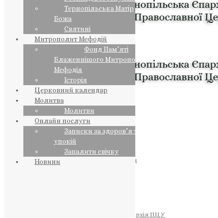
Тернопільська Матір
Божа
Святині
Митрополит Мефодій
Фонд Пам’яті
Блаженнішого Митрополита
Мефодія
Історія
Церковний календар
Молитва
Молитви
Онлайн послуги
Записки за здоров’я та за
упокій
Запалити свічку
ПРЕДСТОЯТЕЛЬ
Православна Церква України
Новини
ПРАВЛЯЧІ АРХІЄРЕЇ
Преосвященний НЕСТОР
Преосвященний ПАВЛО
Преосвященний ТИХОН
ЄПАРХІЇ
Тернопільська Єпархія ПЦУ
Тернопільсько-Бучацька Єпархія ПЦУ