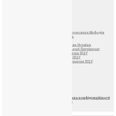
Фото
Свята
Інші
Фонд Пам’яті Блаженнішого Митрополита Мефодія
Парафія Святих Жон-Мироносиць
Патріархія ПЦУ (УАПЦ)
Офіційна сторінка – Помісна Церква України
Вселенський Константинопольський Патріархат
Тернопільсько-Кременецька єпархія ПЦУ
Тернопільсько-Бучацька єпархія ПЦУ
Тернопільсько-Теребовлянська єпархія ПЦУ
Щедрик – Церковна Лавка
ПОЖЕРТВА
НАШ ТЕЛЕГРАМ
© 2015-2026 Всі права захищені.
Політика конфіденційності
файлів та Cookie