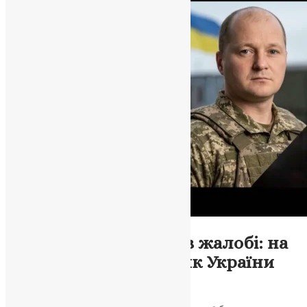
Новини
,
Фото
Волочиська громада в жалобі: на
війні загинув захисник України
Дмитро Пасічник