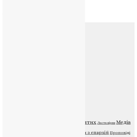
Архів
Архів
Соц.медіа
Контакти
E-mail:
info@uapc.te.ua
Веб-сайт:
https://uapc.te.ua
Головна
Контакти
Публічна оферта
Категорії
Відео
ENG - News
Житія святих
Медіа
Діти
Листи вірян
Новини
Молитва
Новини з єпархій
Проповіді