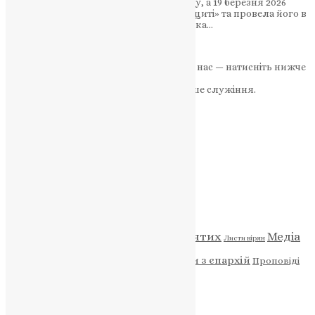
Герой поліг у бою ще у вересні 2024 року, а 19 березня 2026
року рідна громада зустріла воїна «на щиті» та провела його в
останню дорогу в селі Чухелі Волочиська…
News
,
5 місяців тому
2 хв
читати
Якщо маєте можливість, підтримайте нас — натисніть нижче
«Пожертва».
Ваша допомога зміцнює наше служіння.
ПОЖЕРТВА
НАШ ТЕЛЕГРАМ
Категорії
Відео
ENG - News
Житія святих
Медіа
Діти
Листи вірян
Новини
Молитва
Новини з єпархій
Проповіді
Фото
Свята