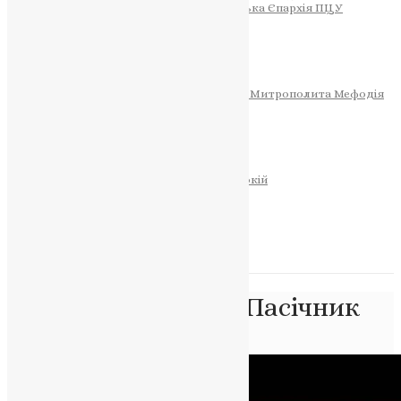
Тернопільсько-Теребовлянська Єпархія ПЦУ
СОБОР РІЗДВА ХРИСТОВОГО
Розклад Богослужінь
Тернопільська Матір Божа
Святині
МИТРОПОЛИТ МЕФОДІЙ
Фонд Пам’яті Блаженнішого Митрополита Мефодія
Історія
ЦЕРКОВНИЙ КАЛЕНДАР
МОЛИТВА
Молитви
ОНЛАЙН ПОСЛУГИ
Записки за здоров’я та за упокій
Запалити свічку
НОВИНИ
Позначка:
Дмитро Пасічник
Головна
>
Дмитро Пасічник