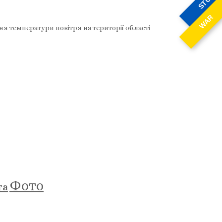
STOP
WAR
 температури повітря на території області
Фото
та