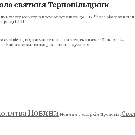
рзла святиня Тернопільщини
ки термометрів вночі опустились до —17. Через різке знищення
сторінці НПП…
ожливість, підтримайте нас — натисніть нижче «Пожертва».
Ваша допомога зміцнює наше служіння.
Новини
олитва
Свя
Новини з єпархій
Проповіді