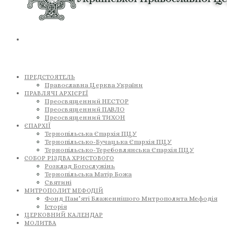
ПРЕДСТОЯТЕЛЬ
Православна Церква України
ПРАВЛЯЧІ АРХІЄРЕЇ
Преосвященний НЕСТОР
Преосвященний ПАВЛО
Преосвященний ТИХОН
ЄПАРХІЇ
Тернопільська Єпархія ПЦУ
Тернопільсько-Бучацька Єпархія ПЦУ
Тернопільсько-Теребовлянська Єпархія ПЦУ
СОБОР РІЗДВА ХРИСТОВОГО
Розклад Богослужінь
Тернопільська Матір Божа
Святині
МИТРОПОЛИТ МЕФОДІЙ
Фонд Пам’яті Блаженнішого Митрополита Мефодія
Історія
ЦЕРКОВНИЙ КАЛЕНДАР
МОЛИТВА