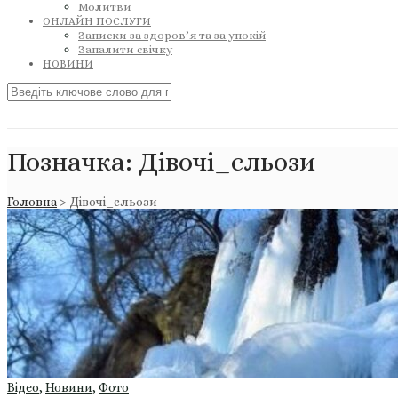
Молитви
ОНЛАЙН ПОСЛУГИ
Записки за здоров’я та за упокій
Запалити свічку
НОВИНИ
Позначка:
Дівочі_сльози
Головна
>
Дівочі_сльози
Відео
,
Новини
,
Фото