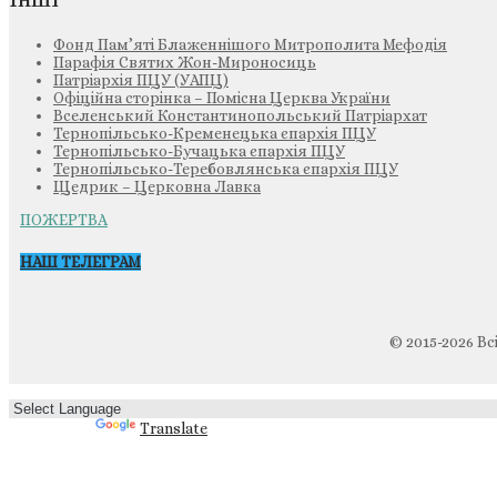
Фонд Пам’яті Блаженнішого Митрополита Мефодія
Парафія Святих Жон-Мироносиць
Патріархія ПЦУ (УАПЦ)
Офіційна сторінка – Помісна Церква України
Вселенський Константинопольський Патріархат
Тернопільсько-Кременецька єпархія ПЦУ
Тернопільсько-Бучацька єпархія ПЦУ
Тернопільсько-Теребовлянська єпархія ПЦУ
Щедрик – Церковна Лавка
ПОЖЕРТВА
НАШ ТЕЛЕГРАМ
© 2015-2026 Вс
Powered by
Translate