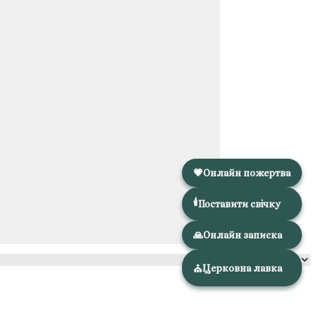
💗
Онлайн пожертва
🕯️
Поставити свічку
🙏
Онлайн записка
Церковна лавка
⛪