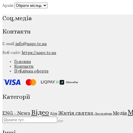
Архів
Соц.медіа
Контакти
E-mail:
info@uapc.te.ua
Веб-сайт:
https://uapc.te.ua
Головна
Контакти
Публічна оферта
Категорії
М
Відео
ENG - News
Житія святих
Медіа
Діти
Листи вірян
Інші