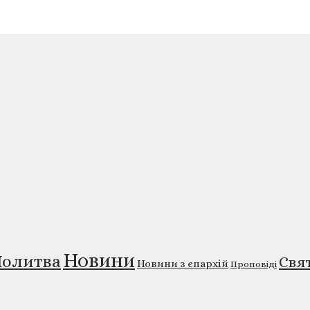
Новини
олитва
Свя
Новини з єпархій
Проповіді