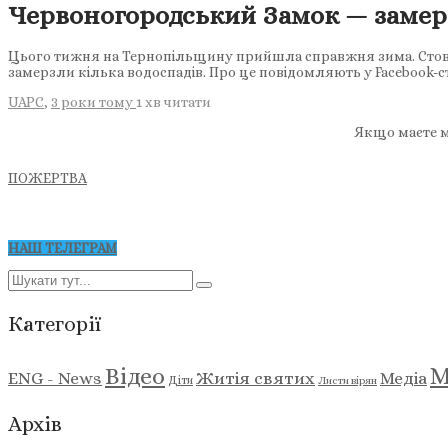
Червоногородський Замок — заме
Цього тижня на Тернопільщину прийшла справжня зима. Стовпчи
замерзли кілька водоспадів. Про це повідомляють у Facebook-
UAPC
,
3 роки тому
1 хв
читати
Якщо маєте м
ПОЖЕРТВА
НАШ ТЕЛЕГРАМ
Категорії
М
Відео
ENG - News
Житія святих
Медіа
Діти
Листи вірян
Архів