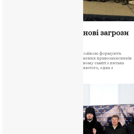
Новини
,
Фото
Мілітаризація вірою: нові загрози
для покоління дітей
Воєнізовані табори під релігійною символікою формують
ідеологію війни серед молоді. Попередження правозахисників
на міжнародному форумі На Міжнародному саміті з питань
релігійної свободи (IRF), що відбувся 3 лютого, одна з
дискусій…
News
,
6 місяців тому
3 хв
читати