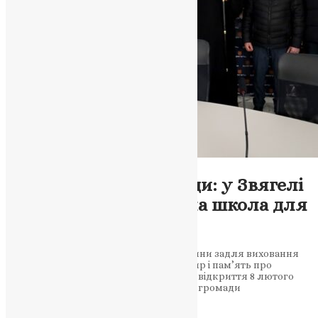
Новини
,
Фото
Духовна надія громади: у Звягелі
запрацювала недільна школа для
дітей
Проєкт об’єднав Церкву, владу та родини задля виховання
майбутнього покоління. Молитва за мир і пам’ять про
загиблих стали невід’ємною частиною відкриття 8 лютого
2026 року духовне життя Звягельської громади
поповнилося…