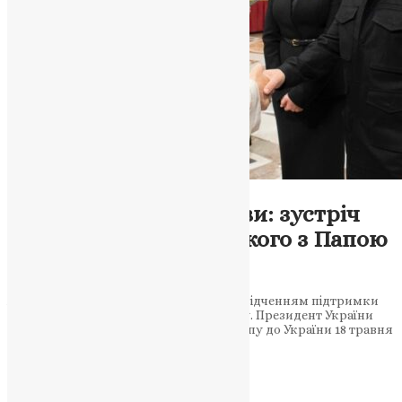
Новини
,
Фото
Україна у серці Церкви: зустріч
Володимира Зеленського з Папою
Левом XIV
Аудієнція у Ватикані стала духовним свідченням підтримки
України та прагнення припинити війну. Президент України
подякував за підтримку й запросив Папу до України 18 травня
2025 року стало днем історичної події…
News
,
1 рік тому
2 хв
читати
1