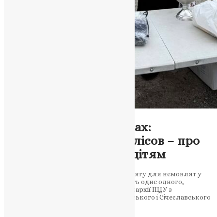
Новини
,
Фото
Тепло в малих розмірах:
священик Феодосій Алісов – про
допомогу крихітним дітям
Дніпровська єпархія передала набір одягу для немовлят у
потребуючих родин. Там, де не минають одне одного,
народжується добро У Дніпровській єпархії ПЦУ з
благословення Митрополита Дніпровського і Січеславського
Симеона продовжують…