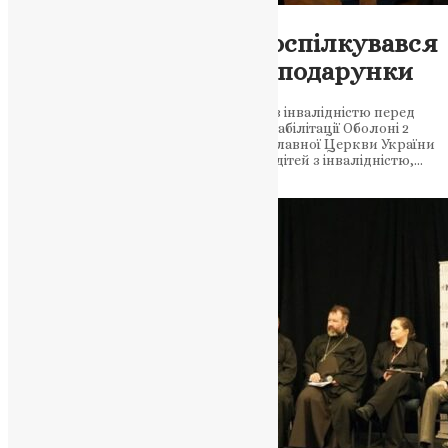
Новини
,
Фото
Предстоятель ПЦУ поспілкувався
з дітьми та вручив їм подарунки
Митрополит Епіфаній підтримав дітей з інвалідністю перед
Великоднем. Захід відбувся у центрі реабілітації Оболоні 2
квітня 2026 року Предстоятель Православної Церкви України
Епіфаній відвідав особливий захід для дітей з інвалідністю,…
News
,
4 місяці тому
2 хв
читати