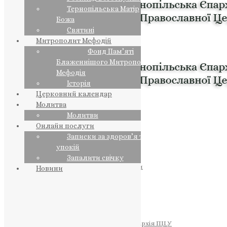
Тернопільська Матір
Божа
Святині
Митрополит Мефодій
Фонд Пам’яті
Блаженнішого Митрополита
Мефодія
Історія
Церковний календар
Молитва
Молитви
Онлайн послуги
Записки за здоров’я та за
упокій
Запалити свічку
ПРЕДСТОЯТЕЛЬ
Православна Церква України
Новини
ПРАВЛЯЧІ АРХІЄРЕЇ
Преосвященний НЕСТОР
Преосвященний ПАВЛО
Преосвященний ТИХОН
ЄПАРХІЇ
Тернопільська Єпархія ПЦУ
Тернопільсько-Бучацька Єпархія ПЦУ