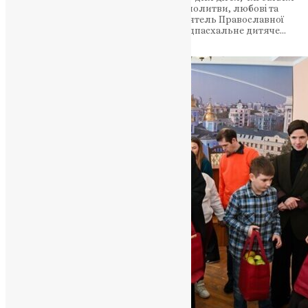
на фронті. Предстоятель закликав до молитви, любові та
милосердя 4 квітня 2026 року Предстоятель Православної
Церкви України Епіфаній відвідав передпасхальне дитяче…
News
,
4 місяці тому
1 хв
читати