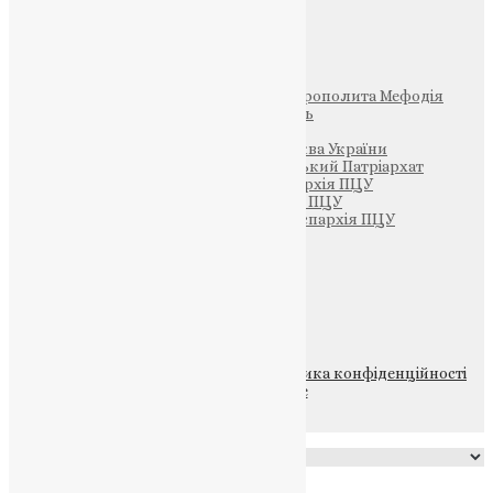
Інші
Фонд Пам’яті Блаженнішого Митрополита Мефодія
Парафія Святих Жон-Мироносиць
Патріархія ПЦУ (УАПЦ)
Офіційна сторінка – Помісна Церква України
Вселенський Константинопольський Патріархат
Тернопільсько-Кременецька єпархія ПЦУ
Тернопільсько-Бучацька єпархія ПЦУ
Тернопільсько-Теребовлянська єпархія ПЦУ
Щедрик – Церковна Лавка
ПОЖЕРТВА
НАШ ТЕЛЕГРАМ
© 2015-2026 Всі права захищені.
Політика конфіденційності
файлів та Cookie
Powered by
Translate