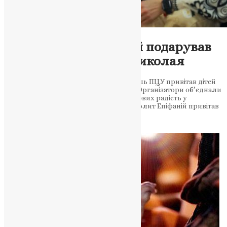
Новини
,
Фото
Митрополит Епіфаній подарував
дітям свято у День Миколая
У Дипломатичній академії Предстоятель ПЦУ привітав дітей
та підкреслив силу єдності українців. Організатори об’єднали
зусилля, аби подарувати дітям військових радість у
непростий час Блаженнійший Митрополит Епіфаній привітав
дітей із святом…
News
,
8 місяців тому
2 хв
читати