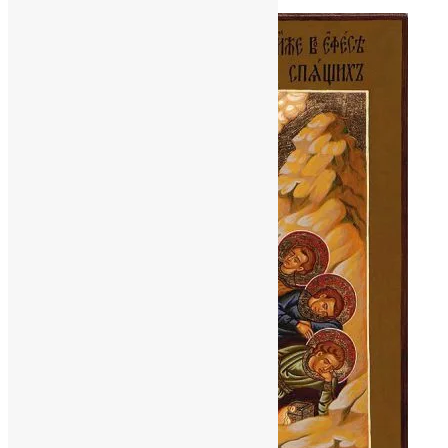
News
,
8 місяців тому
2 хв
читати