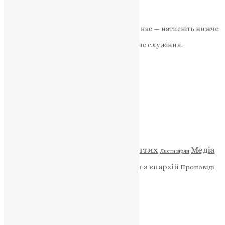
2
Далі
Якщо маєте можливість, підтримайте нас — натисніть нижче
«Пожертва».
Ваша допомога зміцнює наше служіння.
ПОЖЕРТВА
НАШ ТЕЛЕГРАМ
Категорії
Відео
ENG - News
Житія святих
Медіа
Діти
Листи вірян
Новини
Молитва
Новини з єпархій
Проповіді
Фото
Свята
Архів