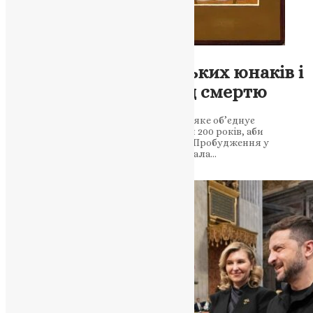
Молитва
,
Новини
,
Фото
Свята тиша: Сім ефеських юнаків і
духовна перемога над смертю
Історія живого свідчення воскресіння, яке об’єднує
покоління християн. Юнаки, що спали 200 років, аби
засвідчити силу Божу в епоху сумнівів Пробудження у
вічності: як віра семи юнаків із Ефесу стала…
News
,
1 рік тому
2 хв
читати