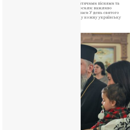
Свято супроводжувалося виставою, дитячими піснями та
роздачею подарунків. Учасники наголосили: важливо
дарувати добро навіть у найскладніші часи У день святого
Миколая, який традиційно приносить у кожну українську
родину очікування тепла,…
News
,
8 місяців тому
2 хв
читати