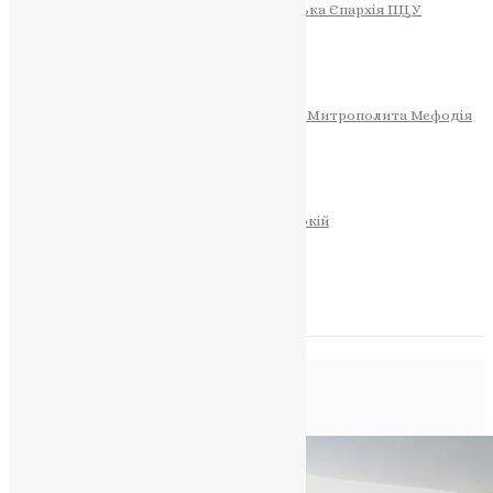
Тернопільсько-Теребовлянська Єпархія ПЦУ
СОБОР РІЗДВА ХРИСТОВОГО
Розклад Богослужінь
Тернопільська Матір Божа
Святині
МИТРОПОЛИТ МЕФОДІЙ
Фонд Пам’яті Блаженнішого Митрополита Мефодія
Історія
ЦЕРКОВНИЙ КАЛЕНДАР
МОЛИТВА
Молитви
ОНЛАЙН ПОСЛУГИ
Записки за здоров’я та за упокій
Запалити свічку
НОВИНИ
Позначка:
діти
Головна
>
діти