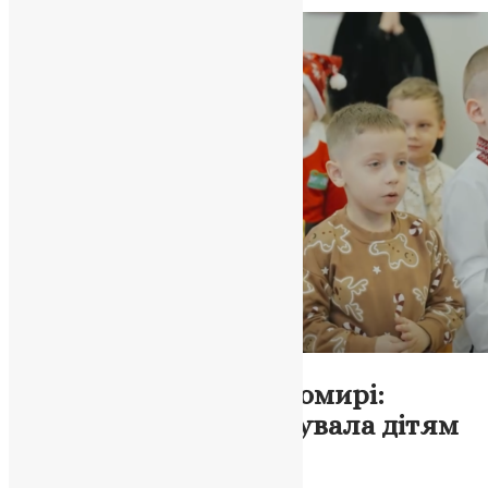
News
,
6 місяців тому
2 хв
читати
Новини
,
Фото
Диво Миколая у Житомирі:
молодь собору подарувала дітям
день радості