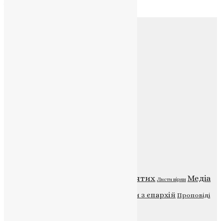
Архів
Соц.медіа
Контакти
E-mail:
info@uapc.te.ua
Веб-сайт:
https://uapc.te.ua
Головна
Контакти
Публічна оферта
Категорії
Відео
ENG - News
Житія святих
Медіа
Діти
Листи вірян
Новини
Молитва
Новини з єпархій
Проповіді
Фото
Свята