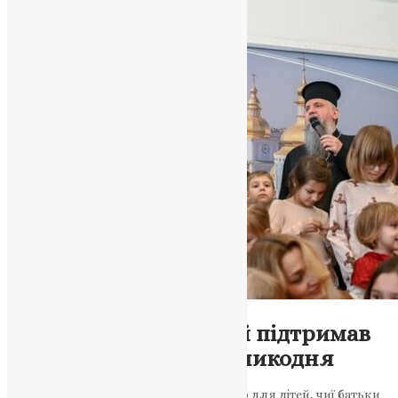
Новини
,
Фото
Митрополит Епіфаній підтримав
дітей напередодні Великодня
У столиці організували святкову подію для дітей, чиї батьки