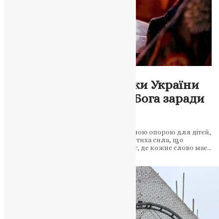
Молитва
,
Новини
,
Фото
Світло молитви: батьки України
піднімають серця до Бога заради
майбутнього дітей
У час війни молитва батьків стає духовною опорою для дітей,
які живуть у тривозі та небезпеці. Це — тиха сила, що
підтримує всю країну. Духовний фронт, де кожне слово має…
News
,
8 місяців тому
2 хв
читати