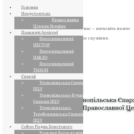
Головна
Предстоятель
Православна
Церква України
Якщо маєте можливість, підтримайте нас — натисніть нижче
Правлячі Архієреї
«Пожертва».
Ваша допомога зміцнює наше служіння.
Преосвященний
НЕСТОР
ПОЖЕРТВА
Преосвященний
ПАВЛО
НАШ ТЕЛЕГРАМ
Преосвященний
ТИХОН
Єпархії
Тернопільська Єпархія
ПЦУ
Тернопільсько-Бучацька
Єпархія ПЦУ
Тернопільсько-
Теребовлянська Єпархія
ПЦУ
Собор Різдва Христового
Розклад Богослужінь