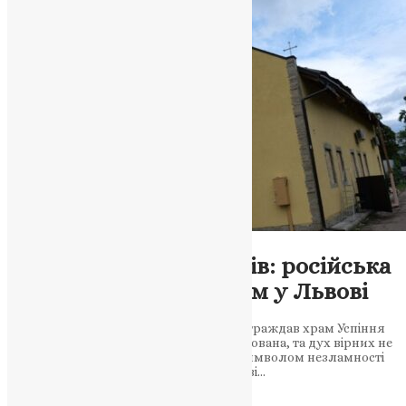
Новини
,
Фото
Молитва серед уламків: російська
атака зруйнувала храм у Львові
Під час ракетного обстрілу Львова постраждав храм Успіння
Пресвятої Богородиці. Дзвіниця зруйнована, та дух вірних не
зломлений. Святиня на Сихові стала символом незламності
віри українців Храм серед руїн: у Львові…
News
,
10 місяців тому
1 хв
читати