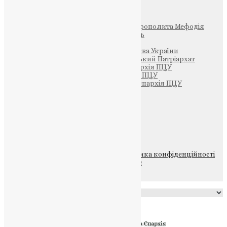
Інші
Фонд Пам’яті Блаженнішого Митрополита Мефодія
Парафія Святих Жон-Мироносиць
Патріархія ПЦУ (УАПЦ)
Офіційна сторінка – Помісна Церква України
Вселенський Константинопольський Патріархат
Тернопільсько-Кременецька єпархія ПЦУ
Тернопільсько-Бучацька єпархія ПЦУ
Тернопільсько-Теребовлянська єпархія ПЦУ
Щедрик – Церковна Лавка
ПОЖЕРТВА
НАШ ТЕЛЕГРАМ
© 2015-2026 Всі права захищені.
Політика конфіденційності
файлів та Cookie
Powered by
Translate