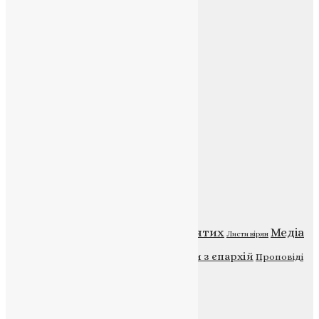
Соц.медіа
Контакти
E-mail:
info@uapc.te.ua
Веб-сайт:
https://uapc.te.ua
Головна
Контакти
Публічна оферта
Категорії
Відео
ENG - News
Житія святих
Медіа
Діти
Листи вірян
Новини
Молитва
Новини з єпархій
Проповіді
Фото
Свята