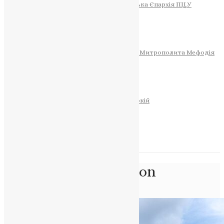
Тернопільсько-Теребовлянська Єпархія ПЦУ
СОБОР РІЗДВА ХРИСТОВОГО
Розклад Богослужінь
Тернопільська Матір Божа
Святині
МИТРОПОЛИТ МЕФОДІЙ
Фонд Пам’яті Блаженнішого Митрополита Мефодія
Історія
ЦЕРКОВНИЙ КАЛЕНДАР
МОЛИТВА
Молитви
ОНЛАЙН ПОСЛУГИ
Записки за здоров’я та за упокій
Запалити свічку
НОВИНИ
Позначка:
destruction
Головна
>
destruction