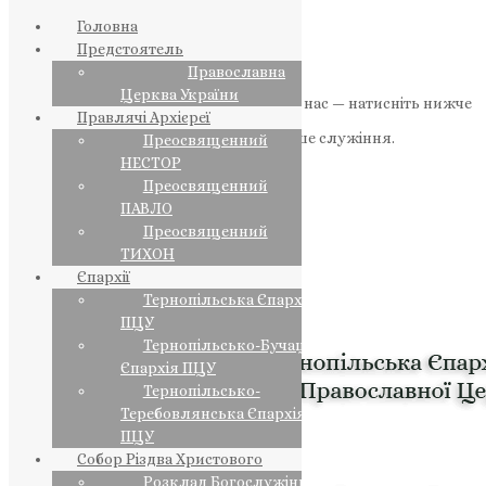
Головна
Предстоятель
Православна
Церква України
Якщо маєте можливість, підтримайте нас — натисніть нижче
Правлячі Архієреї
«Пожертва».
Ваша допомога зміцнює наше служіння.
Преосвященний
НЕСТОР
ПОЖЕРТВА
Преосвященний
ПАВЛО
НАШ ТЕЛЕГРАМ
Преосвященний
ТИХОН
Єпархії
Тернопільська Єпархія
ПЦУ
Тернопільсько-Бучацька
Єпархія ПЦУ
Тернопільсько-
Теребовлянська Єпархія
ПЦУ
Собор Різдва Христового
Розклад Богослужінь