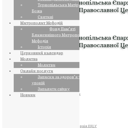
Тернопільська Матір
Божа
Святині
Митрополит Мефодій
Фонд Пам’яті
Блаженнішого Митрополита
Мефодія
Історія
Церковний календар
Молитва
Молитви
Онлайн послуги
Записки за здоров’я та за
упокій
Запалити свічку
ПРЕДСТОЯТЕЛЬ
Православна Церква України
Новини
ПРАВЛЯЧІ АРХІЄРЕЇ
Преосвященний НЕСТОР
Преосвященний ПАВЛО
Преосвященний ТИХОН
ЄПАРХІЇ
Тернопільська Єпархія ПЦУ
Тернопільсько-Бучацька Єпархія ПЦУ