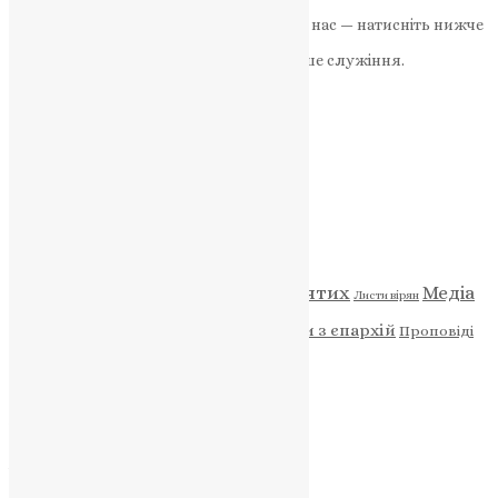
Якщо маєте можливість, підтримайте нас — натисніть нижче
«Пожертва».
Ваша допомога зміцнює наше служіння.
ПОЖЕРТВА
НАШ ТЕЛЕГРАМ
Категорії
Відео
ENG - News
Житія святих
Медіа
Діти
Листи вірян
Новини
Молитва
Новини з єпархій
Проповіді
Фото
Свята
Архів
Архів