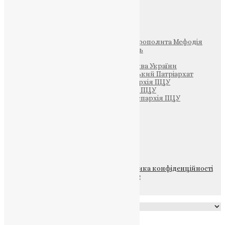
Інші
Фонд Пам’яті Блаженнішого Митрополита Мефодія
Парафія Святих Жон-Мироносиць
Патріархія ПЦУ (УАПЦ)
Офіційна сторінка – Помісна Церква України
Вселенський Константинопольський Патріархат
Тернопільсько-Кременецька єпархія ПЦУ
Тернопільсько-Бучацька єпархія ПЦУ
Тернопільсько-Теребовлянська єпархія ПЦУ
Щедрик – Церковна Лавка
ПОЖЕРТВА
НАШ ТЕЛЕГРАМ
© 2015-2026 Всі права захищені.
Політика конфіденційності
файлів та Cookie
Powered by
Translate