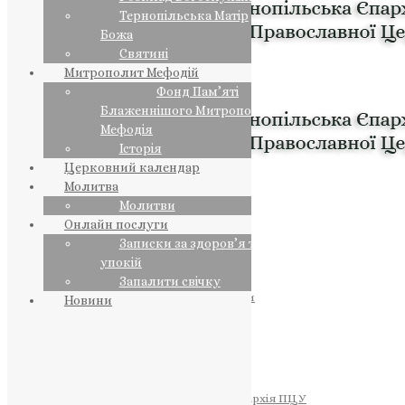
Тернопільська Матір
Божа
Святині
Митрополит Мефодій
Фонд Пам’яті
Блаженнішого Митрополита
Мефодія
Історія
Церковний календар
Молитва
Молитви
Онлайн послуги
Записки за здоров’я та за
упокій
Запалити свічку
ПРЕДСТОЯТЕЛЬ
Православна Церква України
Новини
ПРАВЛЯЧІ АРХІЄРЕЇ
Преосвященний НЕСТОР
Преосвященний ПАВЛО
Преосвященний ТИХОН
ЄПАРХІЇ
Тернопільська Єпархія ПЦУ
Тернопільсько-Бучацька Єпархія ПЦУ