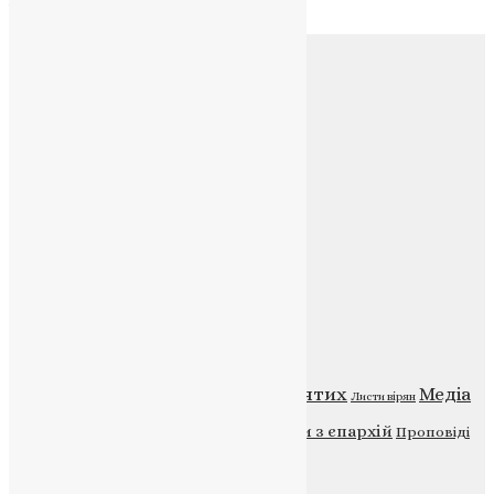
Архів
Соц.медіа
Контакти
E-mail:
info@uapc.te.ua
Веб-сайт:
https://uapc.te.ua
Головна
Контакти
Публічна оферта
Категорії
Відео
ENG - News
Житія святих
Медіа
Діти
Листи вірян
Новини
Молитва
Новини з єпархій
Проповіді
Фото
Свята