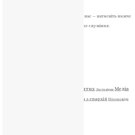
News
,
2 роки тому
1 хв
читати
Якщо маєте можливість, підтримайте нас — натисніть нижче
«Пожертва».
Ваша допомога зміцнює наше служіння.
ПОЖЕРТВА
НАШ ТЕЛЕГРАМ
Категорії
Відео
ENG - News
Житія святих
Медіа
Діти
Листи вірян
Новини
Молитва
Новини з єпархій
Проповіді
Фото
Свята
Архів