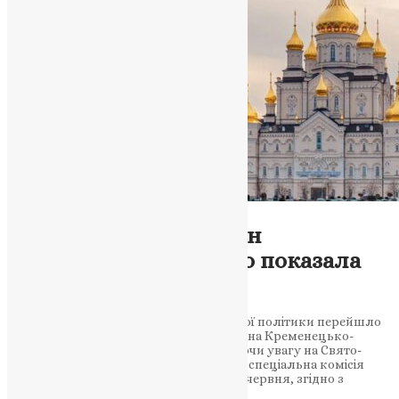
Новини
,
Фото
Мінкульт оглядає стан
Почаївської лаври: що показала
перевірка?
Міністерство культури та інформаційної політики перейшло
до ретельного огляду державного майна Кременецько-
Почаївського заповідника, зосереджуючи увагу на Свято-
Успенській Почаївській лаврі. Створена спеціальна комісія
планує здійснити перевірку протягом червня, згідно з
наказом…