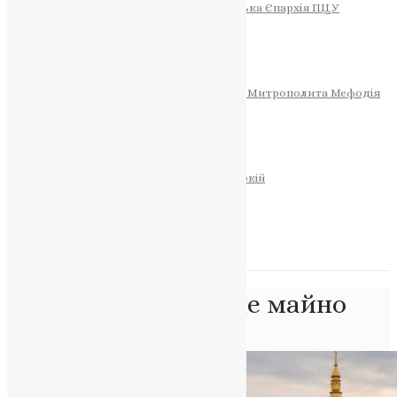
Тернопільсько-Теребовлянська Єпархія ПЦУ
СОБОР РІЗДВА ХРИСТОВОГО
Розклад Богослужінь
Тернопільська Матір Божа
Святині
МИТРОПОЛИТ МЕФОДІЙ
Фонд Пам’яті Блаженнішого Митрополита Мефодія
Історія
ЦЕРКОВНИЙ КАЛЕНДАР
МОЛИТВА
Молитви
ОНЛАЙН ПОСЛУГИ
Записки за здоров’я та за упокій
Запалити свічку
НОВИНИ
Позначка:
державне майно
Головна
>
державне майно