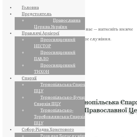
Головна
Предстоятель
Православна
Церква України
Якщо маєте можливість, підтримайте нас — натисніть нижче
Правлячі Архієреї
«Пожертва».
Ваша допомога зміцнює наше служіння.
Преосвященний
НЕСТОР
ПОЖЕРТВА
Преосвященний
ПАВЛО
НАШ ТЕЛЕГРАМ
Преосвященний
ТИХОН
Єпархії
Тернопільська Єпархія
ПЦУ
Тернопільсько-Бучацька
Єпархія ПЦУ
Тернопільсько-
Теребовлянська Єпархія
ПЦУ
Собор Різдва Христового
Розклад Богослужінь