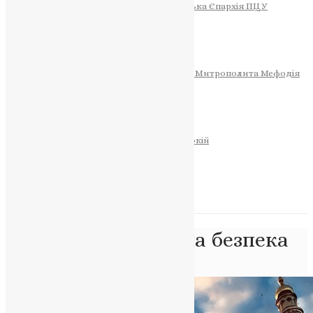
Тернопільсько-Теребовлянська Єпархія ПЦУ
СОБОР РІЗДВА ХРИСТОВОГО
Розклад Богослужінь
Тернопільська Матір Божа
Святині
МИТРОПОЛИТ МЕФОДІЙ
Фонд Пам’яті Блаженнішого Митрополита Мефодія
Історія
ЦЕРКОВНИЙ КАЛЕНДАР
МОЛИТВА
Молитви
ОНЛАЙН ПОСЛУГИ
Записки за здоров’я та за упокій
Запалити свічку
НОВИНИ
Позначка:
державна безпека
Головна
>
державна безпека