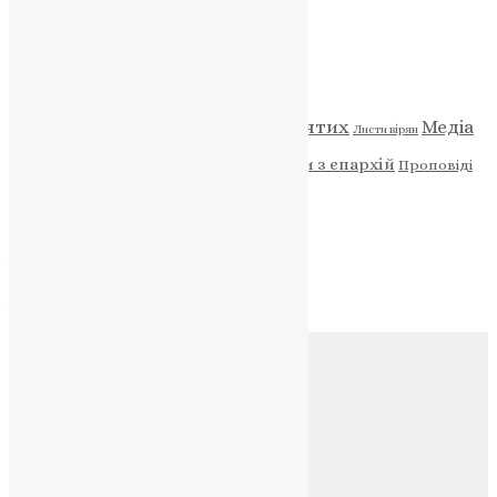
Категорії
Відео
ENG - News
Житія святих
Медіа
Діти
Листи вірян
Новини
Молитва
Новини з єпархій
Проповіді
Фото
Свята
Архів
Архів
Соц.медіа
Контакти
E-mail:
info@uapc.te.ua
Веб-сайт:
https://uapc.te.ua