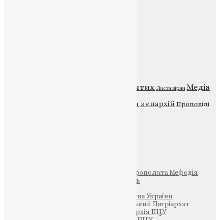
Головна
Контакти
Публічна оферта
Категорії
Відео
ENG - News
Житія святих
Медіа
Діти
Листи вірян
Новини
Молитва
Новини з єпархій
Проповіді
Фото
Свята
Інші
Фонд Пам’яті Блаженнішого Митрополита Мефодія
Парафія Святих Жон-Мироносиць
Патріархія ПЦУ (УАПЦ)
Офіційна сторінка – Помісна Церква України
Вселенський Константинопольський Патріархат
Тернопільсько-Кременецька єпархія ПЦУ
Тернопільсько-Бучацька єпархія ПЦУ