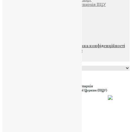
Тернопільсько-Теребовлянська єпархія ПЦУ
Щедрик – Церковна Лавка
ПОЖЕРТВА
НАШ ТЕЛЕГРАМ
© 2015-2026 Всі права захищені.
Політика конфіденційності
файлів та Cookie
Powered by
Translate