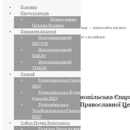
Головна
Предстоятель
Православна
Церква України
Якщо маєте можливість, підтримайте нас — натисніть нижче
Правлячі Архієреї
«Пожертва».
Ваша допомога зміцнює наше служіння.
Преосвященний
НЕСТОР
ПОЖЕРТВА
Преосвященний
ПАВЛО
НАШ ТЕЛЕГРАМ
Преосвященний
ТИХОН
Єпархії
Тернопільська Єпархія
ПЦУ
Тернопільсько-Бучацька
Єпархія ПЦУ
Тернопільсько-
Теребовлянська Єпархія
ПЦУ
Собор Різдва Христового
Розклад Богослужінь