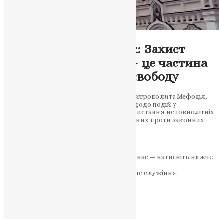
Новини
,
Фото
Заява Наталії Шевчук: Захист
духовної спадщини — це частина
боротьби України за свободу
Голова Фонду пам’яті Блаженнішого Митрополита Мефодія,
Наталія Шевчук, виступила із заявою щодо подій у
Почаївській лаврі. Вона засудила використання неповнолітніх
і семінаристів у провокаціях, спрямованих проти законних
дій Служби безпеки…
News
,
10 місяців тому
2 хв
читати
Якщо маєте можливість, підтримайте нас — натисніть нижче
«Пожертва».
Ваша допомога зміцнює наше служіння.
ПОЖЕРТВА
НАШ ТЕЛЕГРАМ