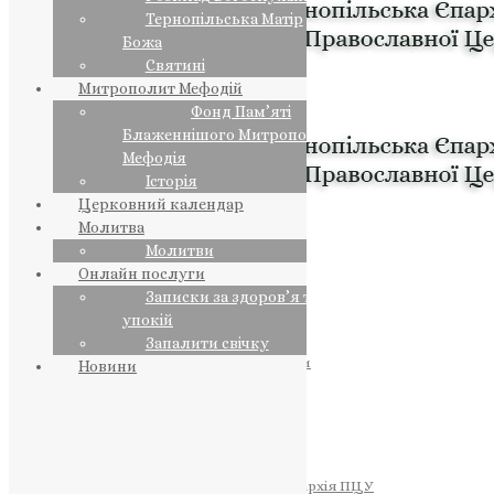
Тернопільська Матір
Божа
Святині
Митрополит Мефодій
Фонд Пам’яті
Блаженнішого Митрополита
Мефодія
Історія
Церковний календар
Молитва
Молитви
Онлайн послуги
Записки за здоров’я та за
упокій
Запалити свічку
ПРЕДСТОЯТЕЛЬ
Православна Церква України
Новини
ПРАВЛЯЧІ АРХІЄРЕЇ
Преосвященний НЕСТОР
Преосвященний ПАВЛО
Преосвященний ТИХОН
ЄПАРХІЇ
Тернопільська Єпархія ПЦУ
Тернопільсько-Бучацька Єпархія ПЦУ