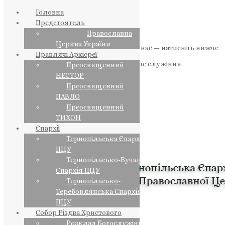
Головна
Предстоятель
Православна
Церква України
Якщо маєте можливість, підтримайте нас — натисніть нижче
Правлячі Архієреї
«Пожертва».
Ваша допомога зміцнює наше служіння.
Преосвященний
НЕСТОР
ПОЖЕРТВА
Преосвященний
ПАВЛО
НАШ ТЕЛЕГРАМ
Преосвященний
ТИХОН
Єпархії
Тернопільська Єпархія
ПЦУ
Тернопільсько-Бучацька
Єпархія ПЦУ
Тернопільсько-
Теребовлянська Єпархія
ПЦУ
Собор Різдва Христового
Розклад Богослужінь