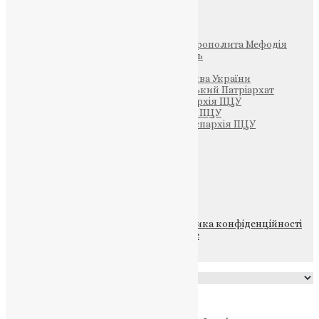
Інші
Фонд Пам’яті Блаженнішого Митрополита Мефодія
Парафія Святих Жон-Мироносиць
Патріархія ПЦУ (УАПЦ)
Офіційна сторінка – Помісна Церква України
Вселенський Константинопольський Патріархат
Тернопільсько-Кременецька єпархія ПЦУ
Тернопільсько-Бучацька єпархія ПЦУ
Тернопільсько-Теребовлянська єпархія ПЦУ
Щедрик – Церковна Лавка
ПОЖЕРТВА
НАШ ТЕЛЕГРАМ
© 2015-2026 Всі права захищені.
Політика конфіденційності
файлів та Cookie
Powered by
Translate