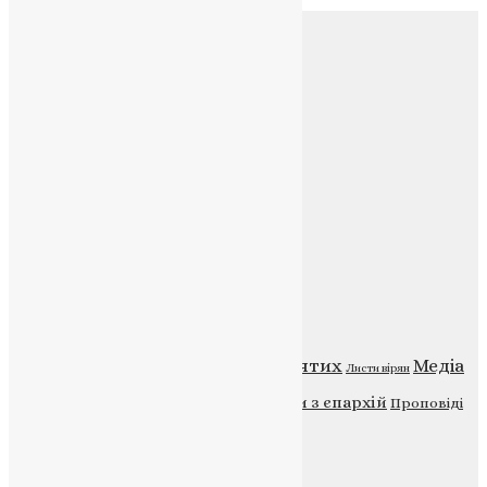
Соц.медіа
Контакти
E-mail:
info@uapc.te.ua
Веб-сайт:
https://uapc.te.ua
Головна
Контакти
Публічна оферта
Категорії
Відео
ENG - News
Житія святих
Медіа
Діти
Листи вірян
Новини
Молитва
Новини з єпархій
Проповіді
Фото
Свята