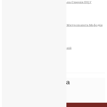
Тернопільсько-Теребовлянська Єпархія ПЦУ
СОБОР РІЗДВА ХРИСТОВОГО
Розклад Богослужінь
Тернопільська Матір Божа
Святині
МИТРОПОЛИТ МЕФОДІЙ
Фонд Пам’яті Блаженнішого Митрополита Мефодія
Історія
ЦЕРКОВНИЙ КАЛЕНДАР
МОЛИТВА
Молитви
ОНЛАЙН ПОСЛУГИ
Записки за здоров’я та за упокій
Запалити свічку
НОВИНИ
Позначка:
дерев’яна
архітектура
Головна
>
дерев’яна архітектура