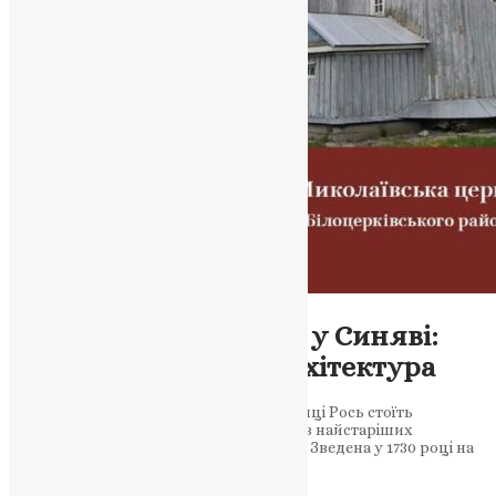
Новини
,
Фото
Миколаївська церква у Синяві:
давня й унікальна архітектура
Майже три століття у селі Синява на річці Рось стоїть
унікальна Миколаївська церква, одна з найстаріших
дерев’яних споруд у Київській області. Зведена у 1730 році на
місці своєї попередниці, ця…