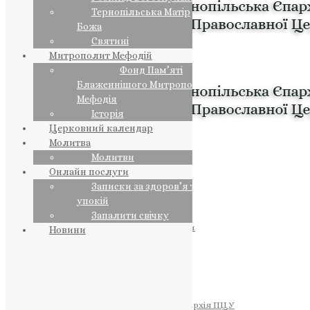
Тернопільська Матір
Божа
Святині
Митрополит Мефодій
Фонд Пам’яті
Блаженнішого Митрополита
Мефодія
Історія
Церковний календар
Молитва
Молитви
Онлайн послуги
Записки за здоров’я та за
упокій
Запалити свічку
ПРЕДСТОЯТЕЛЬ
Православна Церква України
Новини
ПРАВЛЯЧІ АРХІЄРЕЇ
Преосвященний НЕСТОР
Преосвященний ПАВЛО
Преосвященний ТИХОН
ЄПАРХІЇ
Тернопільська Єпархія ПЦУ
Тернопільсько-Бучацька Єпархія ПЦУ