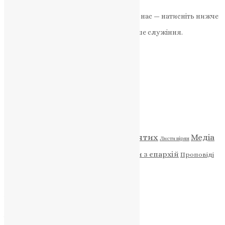
News
,
2 роки тому
2 хв
читати
Якщо маєте можливість, підтримайте нас — натисніть нижче
«Пожертва».
Ваша допомога зміцнює наше служіння.
ПОЖЕРТВА
НАШ ТЕЛЕГРАМ
Категорії
Відео
ENG - News
Житія святих
Медіа
Діти
Листи вірян
Новини
Молитва
Новини з єпархій
Проповіді
Фото
Свята
Архів
Архів