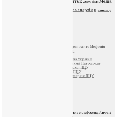
Відео
ENG - News
Житія святих
Медіа
Діти
Листи вірян
Новини
Молитва
Новини з єпархій
Проповіді
Фото
Свята
Інші
Фонд Пам’яті Блаженнішого Митрополита Мефодія
Парафія Святих Жон-Мироносиць
Патріархія ПЦУ (УАПЦ)
Офіційна сторінка – Помісна Церква України
Вселенський Константинопольський Патріархат
Тернопільсько-Кременецька єпархія ПЦУ
Тернопільсько-Бучацька єпархія ПЦУ
Тернопільсько-Теребовлянська єпархія ПЦУ
Щедрик – Церковна Лавка
ПОЖЕРТВА
НАШ ТЕЛЕГРАМ
© 2015-2026 Всі права захищені.
Політика конфіденційності
файлів та Cookie