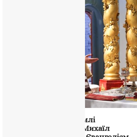
Новини
,
Фото
У день Всіх святих землі
Української єпископ Михаїл
закликав до життя за Євангелієм