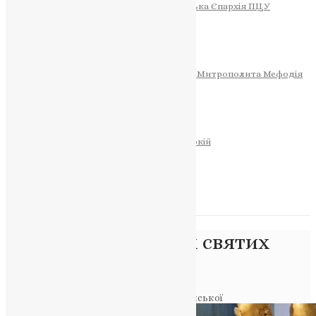
Тернопільсько-Теребовлянська Єпархія ПЦУ
СОБОР РІЗДВА ХРИСТОВОГО
Розклад Богослужінь
Тернопільська Матір Божа
Святині
МИТРОПОЛИТ МЕФОДІЙ
Фонд Пам’яті Блаженнішого Митрополита Мефодія
Історія
ЦЕРКОВНИЙ КАЛЕНДАР
МОЛИТВА
Молитви
ОНЛАЙН ПОСЛУГИ
Записки за здоров’я та за упокій
Запалити свічку
НОВИНИ
Позначка:
день всіх святих
землі Української
Головна
>
день всіх святих землі Української