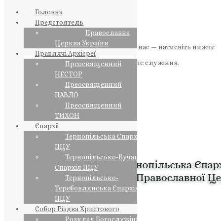
Головна
Предстоятель
Православна
Церква України
Якщо маєте можливість, підтримайте нас — натисніть нижче
Правлячі Архієреї
«Пожертва».
Ваша допомога зміцнює наше служіння.
Преосвященний
НЕСТОР
ПОЖЕРТВА
Преосвященний
ПАВЛО
НАШ ТЕЛЕГРАМ
Преосвященний
ТИХОН
Єпархії
Тернопільська Єпархія
ПЦУ
Тернопільсько-Бучацька
Єпархія ПЦУ
Тернопільсько-
Теребовлянська Єпархія
ПЦУ
Собор Різдва Христового
Розклад Богослужінь