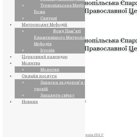
Тернопільська Матір
Божа
Святині
Митрополит Мефодій
Фонд Пам’яті
Блаженнішого Митрополита
Мефодія
Історія
Церковний календар
Молитва
Молитви
Онлайн послуги
Записки за здоров’я та за
упокій
Запалити свічку
ПРЕДСТОЯТЕЛЬ
Православна Церква України
Новини
ПРАВЛЯЧІ АРХІЄРЕЇ
Преосвященний НЕСТОР
Преосвященний ПАВЛО
Преосвященний ТИХОН
ЄПАРХІЇ
Тернопільська Єпархія ПЦУ
Тернопільсько-Бучацька Єпархія ПЦУ