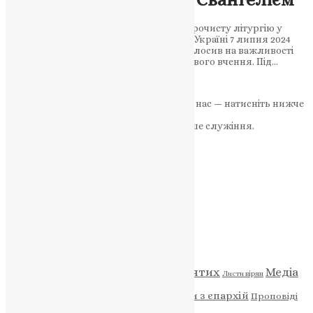
Єпископ Команський Михаїл очолив урочисту літургію у
ставропігії Вселенського Патріархату в Україні 7 липня 2024
року. У своїй проповіді архіпастир наголосив на важливості
морального вибору на користь Христового вчення. Під…
News
,
2 роки тому
2 хв
читати
Якщо маєте можливість, підтримайте нас — натисніть нижче
«Пожертва».
Ваша допомога зміцнює наше служіння.
ПОЖЕРТВА
НАШ ТЕЛЕГРАМ
Категорії
Відео
ENG - News
Житія святих
Медіа
Діти
Листи вірян
Новини
Молитва
Новини з єпархій
Проповіді