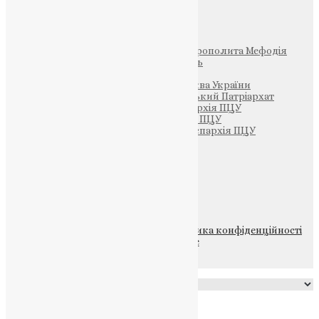
Інші
Фонд Пам’яті Блаженнішого Митрополита Мефодія
Парафія Святих Жон-Мироносиць
Патріархія ПЦУ (УАПЦ)
Офіційна сторінка – Помісна Церква України
Вселенський Константинопольський Патріархат
Тернопільсько-Кременецька єпархія ПЦУ
Тернопільсько-Бучацька єпархія ПЦУ
Тернопільсько-Теребовлянська єпархія ПЦУ
Щедрик – Церковна Лавка
ПОЖЕРТВА
НАШ ТЕЛЕГРАМ
© 2015-2026 Всі права захищені.
Політика конфіденційності
файлів та Cookie
Powered by
Translate