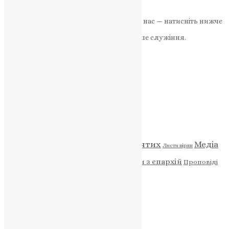
News
,
3 роки тому
2 хв
читати
Якщо маєте можливість, підтримайте нас — натисніть нижче
«Пожертва».
Ваша допомога зміцнює наше служіння.
ПОЖЕРТВА
НАШ ТЕЛЕГРАМ
Категорії
Відео
ENG - News
Житія святих
Медіа
Діти
Листи вірян
Новини
Молитва
Новини з єпархій
Проповіді
Фото
Свята
Архів
Архів