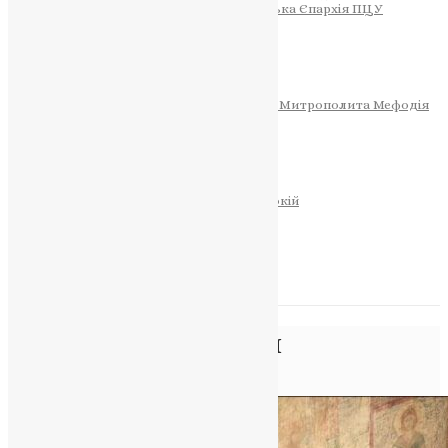
Тернопільсько-Теребовлянська Єпархія ПЦУ
СОБОР РІЗДВА ХРИСТОВОГО
Розклад Богослужінь
Тернопільська Матір Божа
Святині
МИТРОПОЛИТ МЕФОДІЙ
Фонд Пам’яті Блаженнішого Митрополита Мефодія
Історія
ЦЕРКОВНИЙ КАЛЕНДАР
МОЛИТВА
Молитви
ОНЛАЙН ПОСЛУГИ
Записки за здоров’я та за упокій
Запалити свічку
НОВИНИ
Позначка:
делегати
Головна
>
делегати