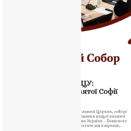
Новини
ПОМІСНИЙ СОБОР ПЦУ:
Засідання у Соборі Святої Софії
Київської
27 липня в тисячолітній святині Православної Церкви, соборі
святої Софії Київської, відбувається засідання вищої владної
соборної інституції Православної Церкви України – Помісного
Собору. Учасники собору – архієреї, делегати від кліриків,…