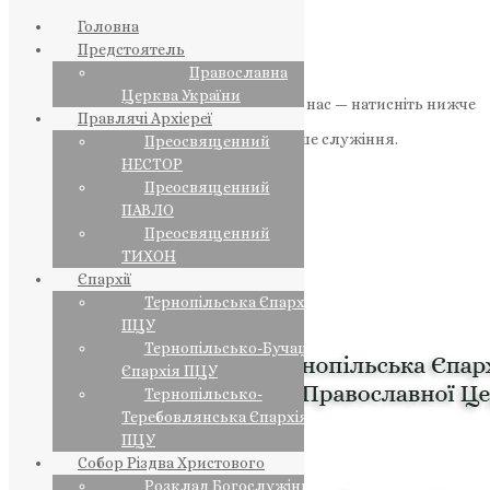
Головна
Предстоятель
Православна
Церква України
Якщо маєте можливість, підтримайте нас — натисніть нижче
Правлячі Архієреї
«Пожертва».
Ваша допомога зміцнює наше служіння.
Преосвященний
НЕСТОР
ПОЖЕРТВА
Преосвященний
ПАВЛО
НАШ ТЕЛЕГРАМ
Преосвященний
ТИХОН
Єпархії
Тернопільська Єпархія
ПЦУ
Тернопільсько-Бучацька
Єпархія ПЦУ
Тернопільсько-
Теребовлянська Єпархія
ПЦУ
Собор Різдва Христового
Розклад Богослужінь