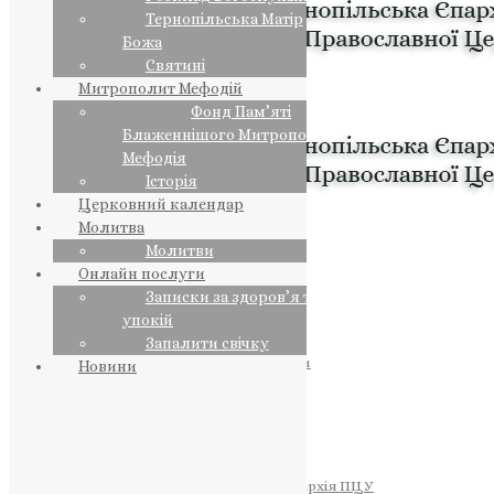
Тернопільська Матір
Божа
Святині
Митрополит Мефодій
Фонд Пам’яті
Блаженнішого Митрополита
Мефодія
Історія
Церковний календар
Молитва
Молитви
Онлайн послуги
Записки за здоров’я та за
упокій
Запалити свічку
ПРЕДСТОЯТЕЛЬ
Православна Церква України
Новини
ПРАВЛЯЧІ АРХІЄРЕЇ
Преосвященний НЕСТОР
Преосвященний ПАВЛО
Преосвященний ТИХОН
ЄПАРХІЇ
Тернопільська Єпархія ПЦУ
Тернопільсько-Бучацька Єпархія ПЦУ