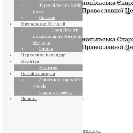
Тернопільська Матір
Божа
Святині
Митрополит Мефодій
Фонд Пам’яті
Блаженнішого Митрополита
Мефодія
Історія
Церковний календар
Молитва
Молитви
Онлайн послуги
Записки за здоров’я та за
упокій
Запалити свічку
ПРЕДСТОЯТЕЛЬ
Православна Церква України
Новини
ПРАВЛЯЧІ АРХІЄРЕЇ
Преосвященний НЕСТОР
Преосвященний ПАВЛО
Преосвященний ТИХОН
ЄПАРХІЇ
Тернопільська Єпархія ПЦУ
Тернопільсько-Бучацька Єпархія ПЦУ