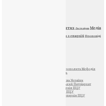
Категорії
Відео
ENG - News
Житія святих
Медіа
Діти
Листи вірян
Новини
Молитва
Новини з єпархій
Проповіді
Фото
Свята
Інші
Фонд Пам’яті Блаженнішого Митрополита Мефодія
Парафія Святих Жон-Мироносиць
Патріархія ПЦУ (УАПЦ)
Офіційна сторінка – Помісна Церква України
Вселенський Константинопольський Патріархат
Тернопільсько-Кременецька єпархія ПЦУ
Тернопільсько-Бучацька єпархія ПЦУ
Тернопільсько-Теребовлянська єпархія ПЦУ
Щедрик – Церковна Лавка