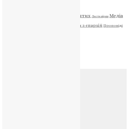
Категорії
Відео
ENG - News
Житія святих
Медіа
Діти
Листи вірян
Новини
Молитва
Новини з єпархій
Проповіді
Фото
Свята
Архів
Архів
Соц.медіа
Контакти
E-mail:
info@uapc.te.ua
Веб-сайт:
https://uapc.te.ua
Головна
Контакти
Публічна оферта