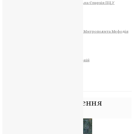
Тернопільсько-Теребовлянська Єпархія ПЦУ
СОБОР РІЗДВА ХРИСТОВОГО
Розклад Богослужінь
Тернопільська Матір Божа
Святині
МИТРОПОЛИТ МЕФОДІЙ
Фонд Пам’яті Блаженнішого Митрополита Мефодія
Історія
ЦЕРКОВНИЙ КАЛЕНДАР
МОЛИТВА
Молитви
ОНЛАЙН ПОСЛУГИ
Записки за здоров’я та за упокій
Запалити свічку
НОВИНИ
Позначка:
дар зцілення
Головна
>
дар зцілення