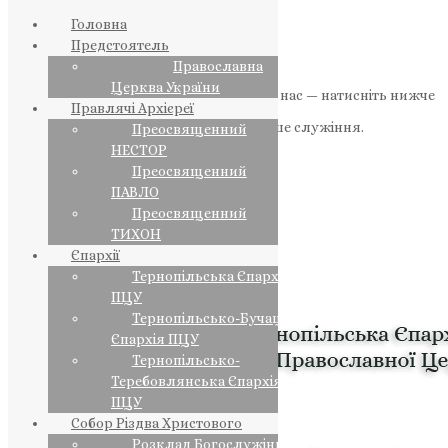
Головна
Предстоятель
Православна
Церква України
Якщо маєте можливість, підтримайте нас — натисніть нижче
Правлячі Архієреї
«Пожертва».
Ваша допомога зміцнює наше служіння.
Преосвященний
НЕСТОР
ПОЖЕРТВА
Преосвященний
ПАВЛО
НАШ ТЕЛЕГРАМ
Преосвященний
ТИХОН
Єпархії
Тернопільська Єпархія
ПЦУ
Тернопільсько-Бучацька
Єпархія ПЦУ
Тернопільсько-
Теребовлянська Єпархія
ПЦУ
Собор Різдва Христового
Розклад Богослужінь