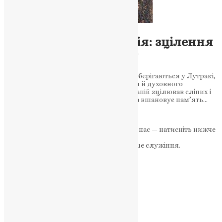
Молитва
,
Новини
,
Фото
Чудеса святого Патапія: зцілення
душі й тіла через віру
Святі мощі преподобного Патапія, що зберігаються у Лутракі,
продовжують творити чудеса зцілення й духовного
піднесення. Чудеса віри: як святий Патапій зцілював сліпих і
одержимих Сьогодні, 8 грудня, Церква вшановує пам’ять…
News
,
2 роки тому
3 хв
читати
Якщо маєте можливість, підтримайте нас — натисніть нижче
«Пожертва».
Ваша допомога зміцнює наше служіння.
ПОЖЕРТВА
НАШ ТЕЛЕГРАМ