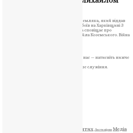
захисником України Михайлом
Коземським
У Бережанах вшанують пам’ять воїна-земляка, який віддав
життя за свободу Батьківщини під час боїв на Харківщині З
глибоким сумом Бережанська громада сповіщає про
загибель воїна-земляка, солдата Михайла Коземського. Війна
забрала…
News
,
11 місяців тому
3 хв
читати
Якщо маєте можливість, підтримайте нас — натисніть нижче
«Пожертва».
Ваша допомога зміцнює наше служіння.
ПОЖЕРТВА
НАШ ТЕЛЕГРАМ
Категорії
Відео
ENG - News
Житія святих
Медіа
Діти
Листи вірян