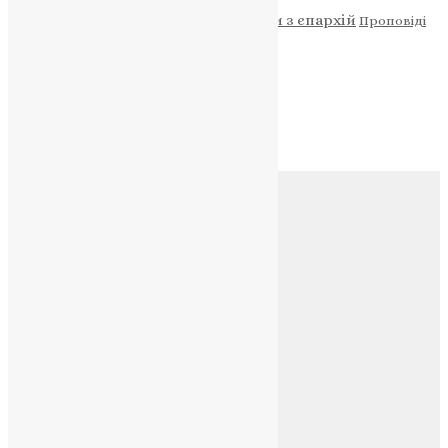
Новини
Молитва
Новини з єпархій
Проповіді
Фото
Свята
Архів
Архів
Соц.медіа
Контакти
E-mail:
info@uapc.te.ua
Веб-сайт:
https://uapc.te.ua
Головна
Контакти
Публічна оферта