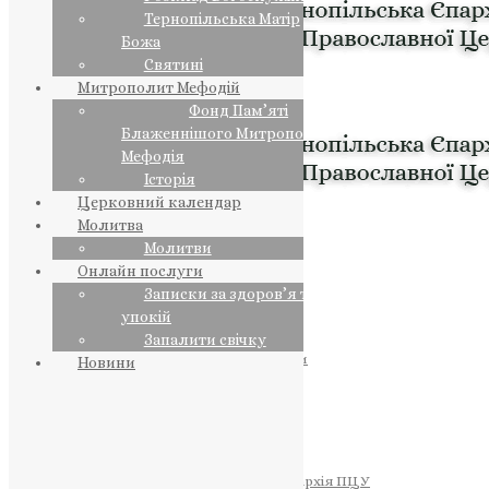
Тернопільська Матір
Божа
Святині
Митрополит Мефодій
Фонд Пам’яті
Блаженнішого Митрополита
Мефодія
Історія
Церковний календар
Молитва
Молитви
Онлайн послуги
Записки за здоров’я та за
упокій
Запалити свічку
ПРЕДСТОЯТЕЛЬ
Православна Церква України
Новини
ПРАВЛЯЧІ АРХІЄРЕЇ
Преосвященний НЕСТОР
Преосвященний ПАВЛО
Преосвященний ТИХОН
ЄПАРХІЇ
Тернопільська Єпархія ПЦУ
Тернопільсько-Бучацька Єпархія ПЦУ