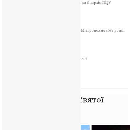
Тернопільсько-Теребовлянська Єпархія ПЦУ
СОБОР РІЗДВА ХРИСТОВОГО
Розклад Богослужінь
Тернопільська Матір Божа
Святині
МИТРОПОЛИТ МЕФОДІЙ
Фонд Пам’яті Блаженнішого Митрополита Мефодія
Історія
ЦЕРКОВНИЙ КАЛЕНДАР
МОЛИТВА
Молитви
ОНЛАЙН ПОСЛУГИ
Записки за здоров’я та за упокій
Запалити свічку
НОВИНИ
Позначка:
Церква Святої
Трійці
Головна
>
Церква Святої Трійці