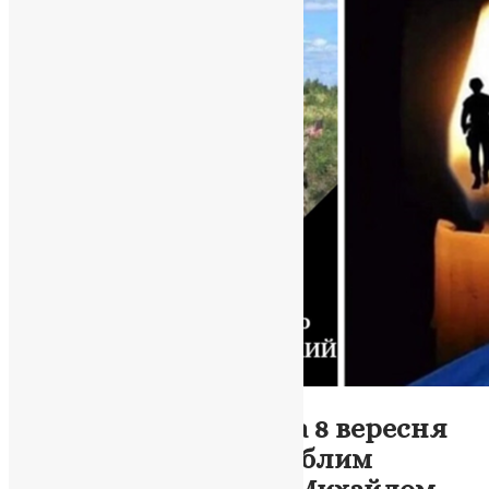
Новини
,
Фото
Бережанська громада 8 вересня
попрощається із загиблим