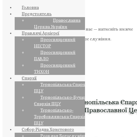
Головна
Предстоятель
Православна
Церква України
Якщо маєте можливість, підтримайте нас — натисніть нижче
Правлячі Архієреї
«Пожертва».
Ваша допомога зміцнює наше служіння.
Преосвященний
НЕСТОР
ПОЖЕРТВА
Преосвященний
ПАВЛО
НАШ ТЕЛЕГРАМ
Преосвященний
ТИХОН
Єпархії
Тернопільська Єпархія
ПЦУ
Тернопільсько-Бучацька
Єпархія ПЦУ
Тернопільсько-
Теребовлянська Єпархія
ПЦУ
Собор Різдва Христового
Розклад Богослужінь