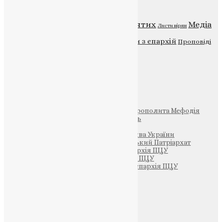
Категорії
Відео
ENG - News
Житія святих
Медіа
Діти
Листи вірян
Новини
Молитва
Новини з єпархій
Проповіді
Фото
Свята
Інші
Фонд Пам’яті Блаженнішого Митрополита Мефодія
Парафія Святих Жон-Мироносиць
Патріархія ПЦУ (УАПЦ)
Офіційна сторінка – Помісна Церква України
Вселенський Константинопольський Патріархат
Тернопільсько-Кременецька єпархія ПЦУ
Тернопільсько-Бучацька єпархія ПЦУ
Тернопільсько-Теребовлянська єпархія ПЦУ
Щедрик – Церковна Лавка
ПОЖЕРТВА
НАШ ТЕЛЕГРАМ