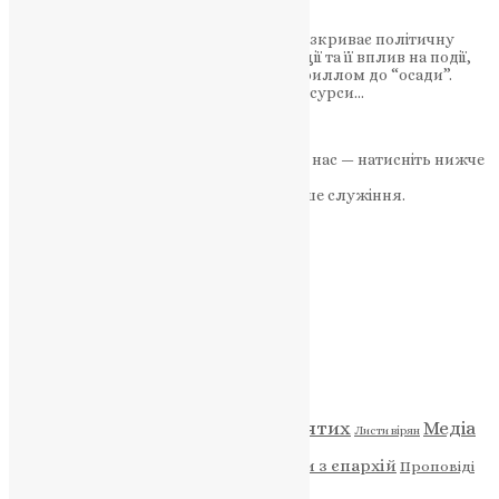
Коментар голови ГО Наталії Шевчук розкриває політичну
силу Церкви РПЦ в Російській Федерації та її вплив на події,
пов’язані з готуванням Патріархом Кириллом до “осади”.
Церква використовує свої політичні ресурси…
News
,
3 роки тому
2 хв
читати
Якщо маєте можливість, підтримайте нас — натисніть нижче
«Пожертва».
Ваша допомога зміцнює наше служіння.
ПОЖЕРТВА
НАШ ТЕЛЕГРАМ
Категорії
Відео
ENG - News
Житія святих
Медіа
Діти
Листи вірян
Новини
Молитва
Новини з єпархій
Проповіді
Фото