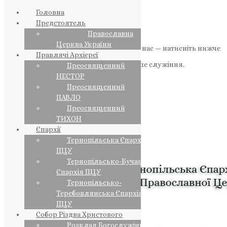
Головна
Предстоятель
Православна
Церква України
Якщо маєте можливість, підтримайте нас — натисніть нижче
Правлячі Архієреї
«Пожертва».
Ваша допомога зміцнює наше служіння.
Преосвященний
НЕСТОР
ПОЖЕРТВА
Преосвященний
ПАВЛО
НАШ ТЕЛЕГРАМ
Преосвященний
ТИХОН
Єпархії
Тернопільська Єпархія
ПЦУ
Тернопільсько-Бучацька
Єпархія ПЦУ
Тернопільсько-
Теребовлянська Єпархія
ПЦУ
Собор Різдва Христового
Розклад Богослужінь