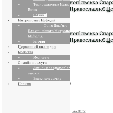
Тернопільська Матір
Божа
Святині
Митрополит Мефодій
Фонд Пам’яті
Блаженнішого Митрополита
Мефодія
Історія
Церковний календар
Молитва
Молитви
Онлайн послуги
Записки за здоров’я та за
упокій
Запалити свічку
ПРЕДСТОЯТЕЛЬ
Православна Церква України
Новини
ПРАВЛЯЧІ АРХІЄРЕЇ
Преосвященний НЕСТОР
Преосвященний ПАВЛО
Преосвященний ТИХОН
ЄПАРХІЇ
Тернопільська Єпархія ПЦУ
Тернопільсько-Бучацька Єпархія ПЦУ