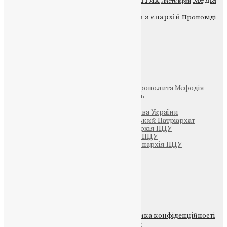
Діти
Листи вірян
Новини
Молитва
Новини з єпархій
Проповіді
Фото
Свята
Інші
Фонд Пам’яті Блаженнішого Митрополита Мефодія
Парафія Святих Жон-Мироносиць
Патріархія ПЦУ (УАПЦ)
Офіційна сторінка – Помісна Церква України
Вселенський Константинопольський Патріархат
Тернопільсько-Кременецька єпархія ПЦУ
Тернопільсько-Бучацька єпархія ПЦУ
Тернопільсько-Теребовлянська єпархія ПЦУ
Щедрик – Церковна Лавка
ПОЖЕРТВА
НАШ ТЕЛЕГРАМ
© 2015-2026 Всі права захищені.
Політика конфіденційності
файлів та Cookie