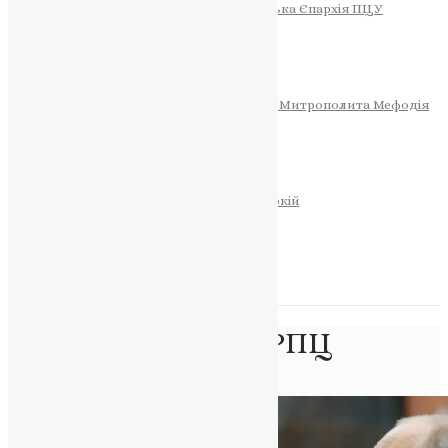
Тернопільсько-Теребовлянська Єпархія ПЦУ
СОБОР РІЗДВА ХРИСТОВОГО
Розклад Богослужінь
Тернопільська Матір Божа
Святині
МИТРОПОЛИТ МЕФОДІЙ
Фонд Пам’яті Блаженнішого Митрополита Мефодія
Історія
ЦЕРКОВНИЙ КАЛЕНДАР
МОЛИТВА
Молитви
ОНЛАЙН ПОСЛУГИ
Записки за здоров’я та за упокій
Запалити свічку
НОВИНИ
Позначка:
Церква РПЦ
Головна
>
Церква РПЦ