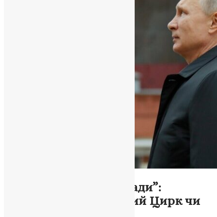
Новини
,
Фото
РПЦ готується до “осади”:
Російський Політичний Цирк чи
Церква?