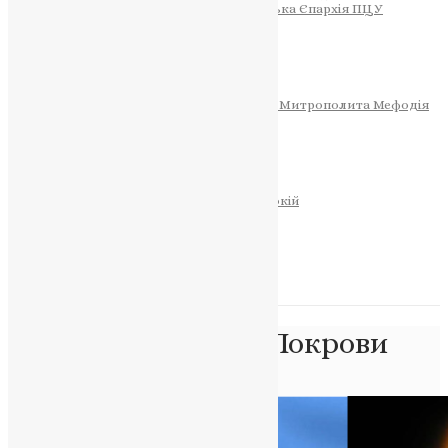
Тернопільсько-Теребовлянська Єпархія ПЦУ
СОБОР РІЗДВА ХРИСТОВОГО
Розклад Богослужінь
Тернопільська Матір Божа
Святині
МИТРОПОЛИТ МЕФОДІЙ
Фонд Пам’яті Блаженнішого Митрополита Мефодія
Історія
ЦЕРКОВНИЙ КАЛЕНДАР
МОЛИТВА
Молитви
ОНЛАЙН ПОСЛУГИ
Записки за здоров’я та за упокій
Запалити свічку
НОВИНИ
Позначка:
Церква Покрови
Головна
>
Церква Покрови