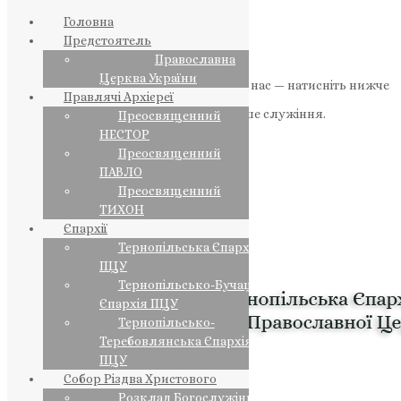
Головна
Предстоятель
Православна
Церква України
Якщо маєте можливість, підтримайте нас — натисніть нижче
Правлячі Архієреї
«Пожертва».
Ваша допомога зміцнює наше служіння.
Преосвященний
НЕСТОР
ПОЖЕРТВА
Преосвященний
ПАВЛО
НАШ ТЕЛЕГРАМ
Преосвященний
ТИХОН
Єпархії
Тернопільська Єпархія
ПЦУ
Тернопільсько-Бучацька
Єпархія ПЦУ
Тернопільсько-
Теребовлянська Єпархія
ПЦУ
Собор Різдва Христового
Розклад Богослужінь