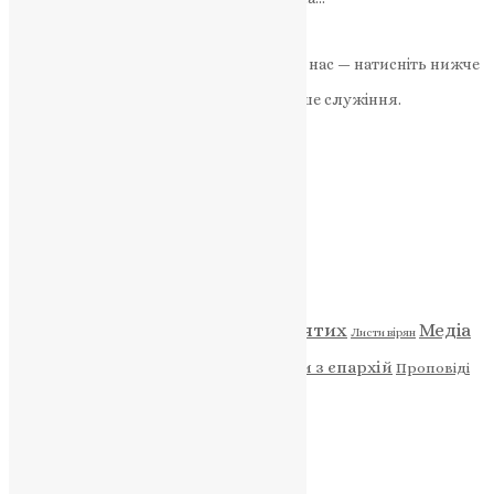
News
,
1 рік тому
2 хв
читати
Якщо маєте можливість, підтримайте нас — натисніть нижче
«Пожертва».
Ваша допомога зміцнює наше служіння.
ПОЖЕРТВА
НАШ ТЕЛЕГРАМ
Категорії
Відео
ENG - News
Житія святих
Медіа
Діти
Листи вірян
Новини
Молитва
Новини з єпархій
Проповіді
Фото
Свята
Архів