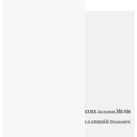
Архів
Соц.медіа
Контакти
E-mail:
info@uapc.te.ua
Веб-сайт:
https://uapc.te.ua
Головна
Контакти
Публічна оферта
Категорії
Відео
ENG - News
Житія святих
Медіа
Діти
Листи вірян
Новини
Молитва
Новини з єпархій
Проповіді
Фото
Свята