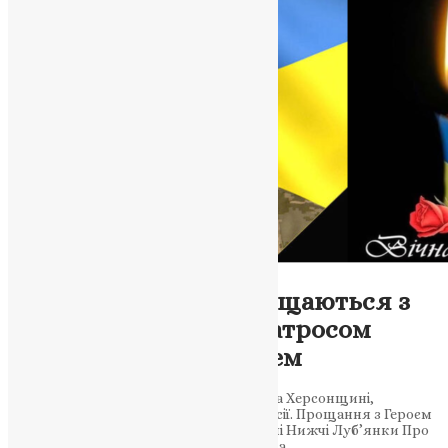
Новини
,
Фото
На Збаражчині попрощаються з
полеглим Героєм – матросом
Володимиром Галишем
29-річний воїн-земляк загинув у бою на Херсонщині,
захищаючи Україну від російської агресії. Прощання з Героєм
відбудеться 22–23 червня у рідному селі Нижчі Луб’янки Про
ще одного полеглого на війні захисника…