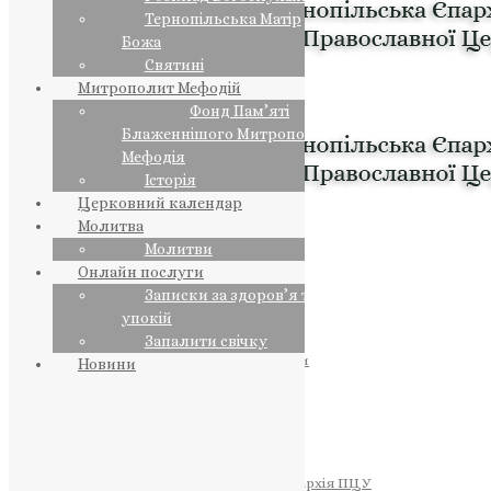
Тернопільська Матір
Божа
Святині
Митрополит Мефодій
Фонд Пам’яті
Блаженнішого Митрополита
Мефодія
Історія
Церковний календар
Молитва
Молитви
Онлайн послуги
Записки за здоров’я та за
упокій
Запалити свічку
ПРЕДСТОЯТЕЛЬ
Православна Церква України
Новини
ПРАВЛЯЧІ АРХІЄРЕЇ
Преосвященний НЕСТОР
Преосвященний ПАВЛО
Преосвященний ТИХОН
ЄПАРХІЇ
Тернопільська Єпархія ПЦУ
Тернопільсько-Бучацька Єпархія ПЦУ