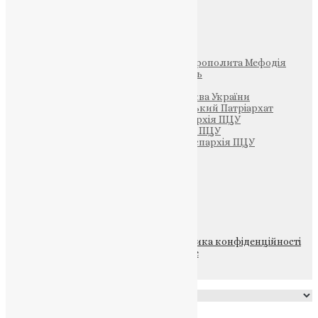
Інші
Фонд Пам’яті Блаженнішого Митрополита Мефодія
Парафія Святих Жон-Мироносиць
Патріархія ПЦУ (УАПЦ)
Офіційна сторінка – Помісна Церква України
Вселенський Константинопольський Патріархат
Тернопільсько-Кременецька єпархія ПЦУ
Тернопільсько-Бучацька єпархія ПЦУ
Тернопільсько-Теребовлянська єпархія ПЦУ
Щедрик – Церковна Лавка
ПОЖЕРТВА
НАШ ТЕЛЕГРАМ
© 2015-2026 Всі права захищені.
Політика конфіденційності
файлів та Cookie
Powered by
Translate