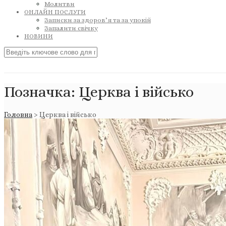
Молитви
ОНЛАЙН ПОСЛУГИ
Записки за здоров’я та за упокій
Запалити свічку
НОВИНИ
Позначка:
Церква і військо
Головна
>
Церква і військо