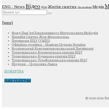
М
Відео
ENG - News
Житія святих
Медіа
Діти
Листи вірян
Інші
Фонд Пам’яті Блаженнішого Митрополита Мефодія
Парафія Святих Жон-Мироносиць
Патріархія ПЦУ (УАПЦ)
Офіційна сторінка – Помісна Церква України
Вселенський Константинопольський Патріархат
Тернопільсько-Кременецька єпархія ПЦУ
Тернопільсько-Бучацька єпархія ПЦУ
Тернопільсько-Теребовлянська єпархія ПЦУ
Щедрик – Церковна Лавка
ПОЖЕРТВА
НАШ ТЕЛЕГРАМ
© 2015-2026 Вс