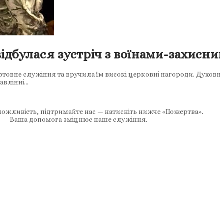
 відбулася зустріч з воїнами-захисн
товне служіння та вручила їм високі церковні нагороди. Духовн
авлінні…
ожливість, підтримайте нас — натисніть нижче «Пожертва».
Ваша допомога зміцнює наше служіння.