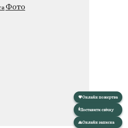
Фото
та
💗
Онлайн пожертва
🕯️
Поставити свічку
🙏
Онлайн записка