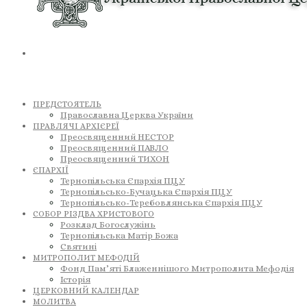
ПРЕДСТОЯТЕЛЬ
Православна Церква України
ПРАВЛЯЧІ АРХІЄРЕЇ
Преосвященний НЕСТОР
Преосвященний ПАВЛО
Преосвященний ТИХОН
ЄПАРХІЇ
Тернопільська Єпархія ПЦУ
Тернопільсько-Бучацька Єпархія ПЦУ
Тернопільсько-Теребовлянська Єпархія ПЦУ
СОБОР РІЗДВА ХРИСТОВОГО
Розклад Богослужінь
Тернопільська Матір Божа
Святині
МИТРОПОЛИТ МЕФОДІЙ
Фонд Пам’яті Блаженнішого Митрополита Мефодія
Історія
ЦЕРКОВНИЙ КАЛЕНДАР
МОЛИТВА