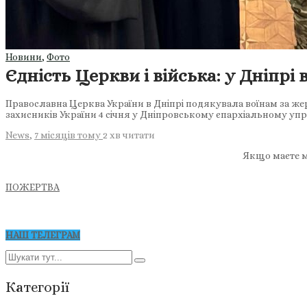
Новини
,
Фото
Єдність Церкви і війська: у Дніпрі
Православна Церква України в Дніпрі подякувала воїнам за жер
захисників України 4 січня у Дніпровському єпархіальному упр
News
,
7 місяців тому
2 хв
читати
Якщо маєте м
ПОЖЕРТВА
НАШ ТЕЛЕГРАМ
Категорії