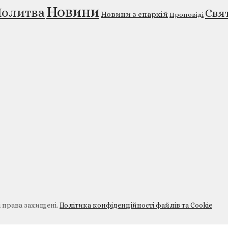
Новини
олитва
Свя
Новини з єпархій
Проповіді
і права захищені.
Політика конфіденційності файлів та Cookie