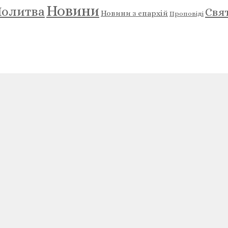
Новини
олитва
Свя
Новини з єпархій
Проповіді