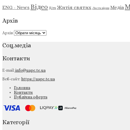
М
Відео
ENG - News
Житія святих
Медіа
Діти
Листи вірян
Архів
Архів
Соц.медіа
Контакти
E-mail:
info@uapc.te.ua
Веб-сайт:
https://uapc.te.ua
Головна
Контакти
Публічна оферта
Категорії