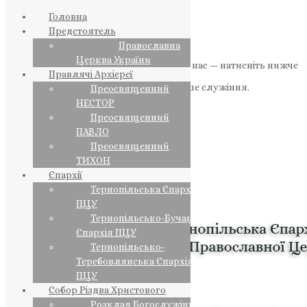
Головна
Предстоятель
Православна
Церква України
Якщо маєте можливість, підтримайте нас — натисніть нижче
Правлячі Архієреї
«Пожертва».
Ваша допомога зміцнює наше служіння.
Преосвященний
НЕСТОР
ПОЖЕРТВА
Преосвященний
ПАВЛО
НАШ ТЕЛЕГРАМ
Преосвященний
ТИХОН
Єпархії
Тернопільська Єпархія
ПЦУ
Тернопільсько-Бучацька
Єпархія ПЦУ
Тернопільсько-
Теребовлянська Єпархія
ПЦУ
Собор Різдва Христового
Розклад Богослужінь