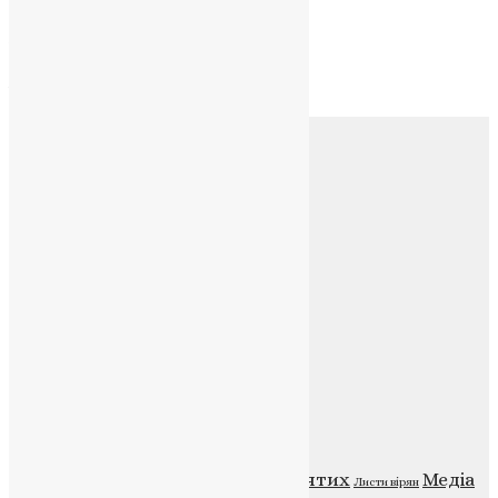
Архів
Архів
Соц.медіа
Контакти
E-mail:
info@uapc.te.ua
Веб-сайт:
https://uapc.te.ua
Головна
Контакти
Публічна оферта
Категорії
Відео
ENG - News
Житія святих
Медіа
Діти
Листи вірян