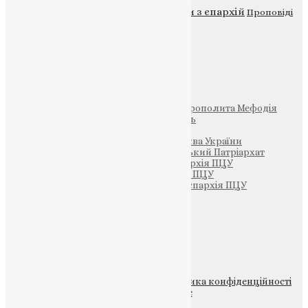
Новини
Молитва
Новини з єпархій
Проповіді
Фото
Свята
Інші
Фонд Пам’яті Блаженнішого Митрополита Мефодія
Парафія Святих Жон-Мироносиць
Патріархія ПЦУ (УАПЦ)
Офіційна сторінка – Помісна Церква України
Вселенський Константинопольський Патріархат
Тернопільсько-Кременецька єпархія ПЦУ
Тернопільсько-Бучацька єпархія ПЦУ
Тернопільсько-Теребовлянська єпархія ПЦУ
Щедрик – Церковна Лавка
ПОЖЕРТВА
НАШ ТЕЛЕГРАМ
© 2015-2026 Всі права захищені.
Політика конфіденційності
файлів та Cookie