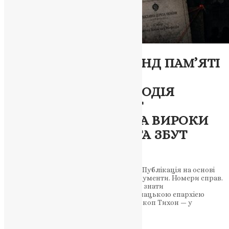
Новини
,
Фото
РОЗСЛІДУВАННЯ/ФОНД ПАМ’ЯТІ
БЛАЖЕННІШОГО
МИТРОПОЛИТА МЕФОДІЯ
(ДОКУМЕНТИ) – БРАТ
ПЕТРАНЮКА МАЄ ДВА ВИРОКИ
СУДУ ЗА ВБИВСТВО ТА ЗБУТ
ЗБРОЇ СБУ
Тернопільський регіональний портал/Публікація на основі
матеріалів розслідування. Офіційні документи. Номери справ.
Імена. Факти Жителі Тернополя мають знати
наступне.Керуючий Тернопільсько-Бучацькою єпархією
Православної Церкви України архієпископ Тихон — у
цивільному житті Петранюк…
News
,
2 місяці тому
4 хв
читати