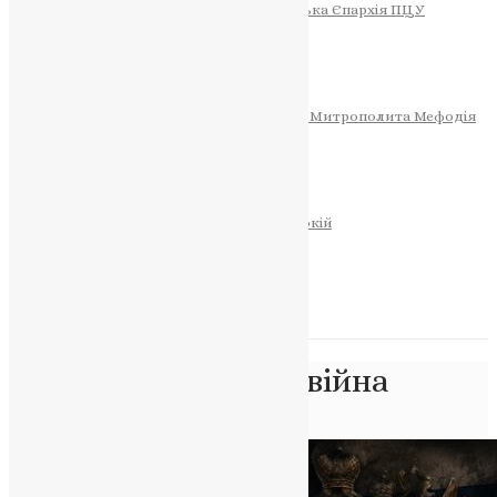
Тернопільсько-Теребовлянська Єпархія ПЦУ
СОБОР РІЗДВА ХРИСТОВОГО
Розклад Богослужінь
Тернопільська Матір Божа
Святині
МИТРОПОЛИТ МЕФОДІЙ
Фонд Пам’яті Блаженнішого Митрополита Мефодія
Історія
ЦЕРКОВНИЙ КАЛЕНДАР
МОЛИТВА
Молитви
ОНЛАЙН ПОСЛУГИ
Записки за здоров’я та за упокій
Запалити свічку
НОВИНИ
Позначка:
церква і війна
Головна
>
церква і війна