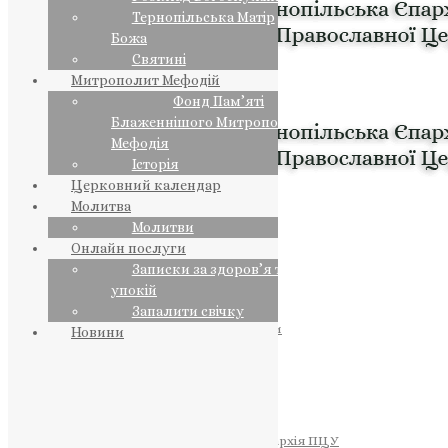
Тернопільська Матір
Божа
Святині
Митрополит Мефодій
Фонд Пам’яті
Блаженнішого Митрополита
Мефодія
Історія
Церковний календар
Молитва
Молитви
Онлайн послуги
Записки за здоров’я та за
упокій
Запалити свічку
ПРЕДСТОЯТЕЛЬ
Православна Церква України
Новини
ПРАВЛЯЧІ АРХІЄРЕЇ
Преосвященний НЕСТОР
Преосвященний ПАВЛО
Преосвященний ТИХОН
ЄПАРХІЇ
Тернопільська Єпархія ПЦУ
Тернопільсько-Бучацька Єпархія ПЦУ