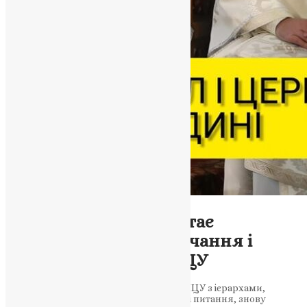
Новини
,
Фото
Коли співслужіння стає
прикриттям: про мовчання і
відповідальність у ПЦУ
Спільне богослужіння Предстоятеля ПЦУ з ієрархами,
навколо яких роками існують публічні питання, знову