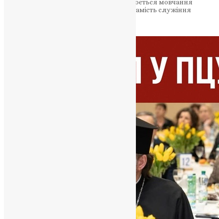
порушує болючу тему: чи не перетворюється мовчання
Церкви на систему захисту репутацій замість служіння
правді. Сакральний простір…
News
,
7 місяців тому
4 хв
читати