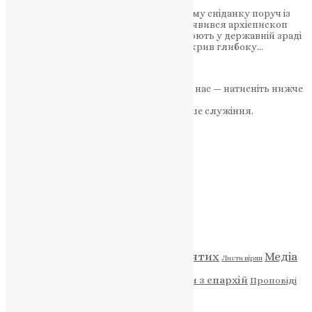
У Тернополі на публічному молитовному сніданку поруч із
родинами загиблих воїнів і поліцією з’явився архієпископ
Тихон (Тарас Петранюк), якого підозрюють у державній зраді
та співпраці з окупантами. Скандал викрив глибоку…
News
,
1 рік тому
2 хв
читати
Якщо маєте можливість, підтримайте нас — натисніть нижче
«Пожертва».
Ваша допомога зміцнює наше служіння.
ПОЖЕРТВА
НАШ ТЕЛЕГРАМ
Категорії
Відео
ENG - News
Житія святих
Медіа
Діти
Листи вірян
Новини
Молитва
Новини з єпархій
Проповіді
Фото
Свята