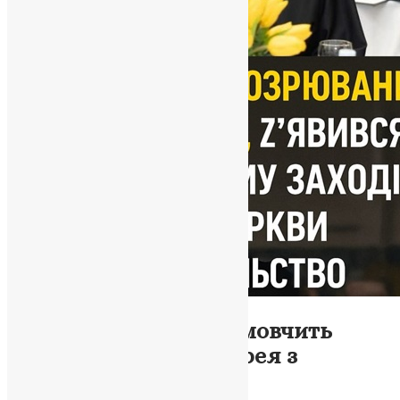
Новини
,
Фото
«Ферзь» у рясі: чому мовчить
Синод ПЦУ про архієрея з
минулим у «ЛНР»?